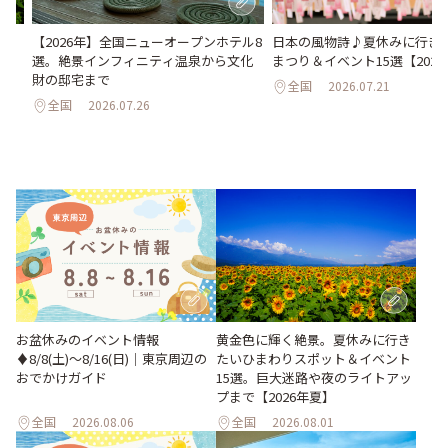
い
日本の風物詩♪夏休みに行き
【2026年】全国ニューオープンホテル8
。巨
まつり＆イベント15選【202
選。絶景インフィニティ温泉から文化
26
財の邸宅まで
全国
2026.07.21
全国
2026.07.26
お盆休みのイベント情報
黄金色に輝く絶景。夏休みに行き
♦︎8/8(土)〜8/16(日)｜東京周辺の
たいひまわりスポット＆イベント
おでかけガイド
15選。巨大迷路や夜のライトアッ
プまで【2026年夏】
全国
2026.08.06
全国
2026.08.01