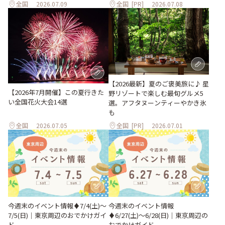
全国
2026.07.09
全国
[PR]
2026.07.08
【2026最新】夏のご褒美旅に♪ 星
【2026年7月開催】この夏行きた
野リゾートで楽しむ最旬グルメ5
い全国花火大会14選
選。アフタヌーンティーやかき氷
も
全国
2026.07.05
全国
[PR]
2026.07.01
今週末のイベント情報♦︎7/4(土)〜
今週末のイベント情報
7/5(日)｜東京周辺のおでかけガイ
♦︎6/27(土)〜6/28(日)｜東京周辺の
ド
おでかけガイド