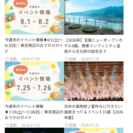
今週末のイベント情報♦︎8/1(土)〜
【2026年】全国ニューオープンホ
8/2(日)｜東京周辺のおでかけガイ
テル8選。絶景インフィニティ温
ド
泉から文化財の邸宅まで
全国
2026.07.30
全国
2026.07.26
今週末のイベント情報
日本の風物詩♪夏休みに行きたい
♦︎7/25(土)〜7/26(日)｜東京周辺の
風鈴まつり＆イベント15選【2026
おでかけガイド
年夏】
全国
2026.07.23
全国
2026.07.21