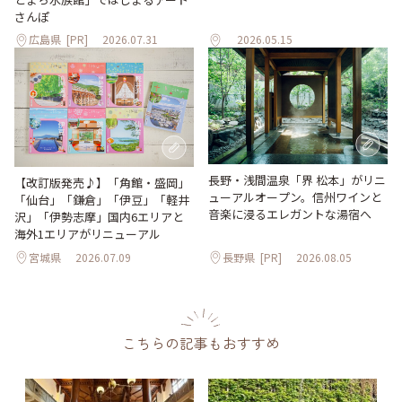
さんぽ
広島県
[PR]
2026.07.31
2026.05.15
長野・浅間温泉「界 松本」がリニ
【改訂版発売♪】「角館・盛岡」
ューアルオープン。信州ワインと
「仙台」「鎌倉」「伊豆」「軽井
音楽に浸るエレガントな湯宿へ
沢」「伊勢志摩」国内6エリアと
海外1エリアがリニューアル
宮城県
2026.07.09
長野県
[PR]
2026.08.05
こちらの記事もおすすめ