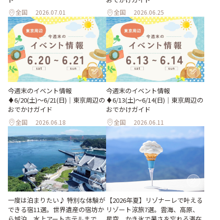
全国
2026.07.01
全国
2026.06.25
今週末のイベント情報
今週末のイベント情報
♦︎6/20(土)〜6/21(日)｜東京周辺の
♦︎6/13(土)〜6/14(日)｜東京周辺の
おでかけガイド
おでかけガイド
全国
2026.06.18
全国
2026.06.11
一度は泊まりたい♪ 特別な体験が
【2026年夏】リゾナーレで叶える
できる宿11選。世界遺産の宿坊か
リゾート涼旅7選。雲海、高原、
ら城泊、水上アートホテルまで
星空、かき氷で暑さを忘れる滞在