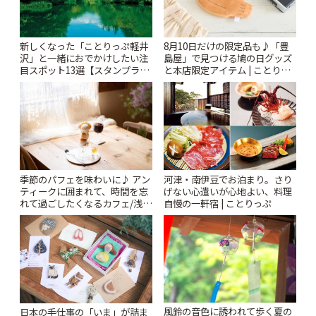
新しくなった「ことりっぷ軽井
8月10日だけの限定品も♪「豊
沢」と一緒におでかけしたい注
島屋」で見つける鳩の日グッズ
目スポット13選【スタンプラリ
と本店限定アイテム | ことりっ
ー開催中】 | ことりっぷ
ぷ
季節のパフェを味わいに♪ アン
河津・南伊豆でお泊まり。さり
ティークに囲まれて、時間を忘
げない心遣いが心地よい、料理
れて過ごしたくなるカフェ/浅草
自慢の一軒宿 | ことりっぷ
「annorum cafe」 | ことりっぷ
風鈴の音色に誘われて歩く夏の
日本の手仕事の「いま」が詰ま