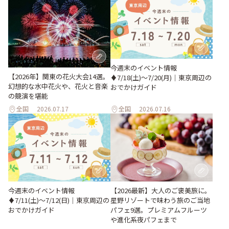
今週末のイベント情報
【2026年】関東の花火大会14選。
♦︎7/18(土)〜7/20(月)｜東京周辺の
幻想的な水中花火や、花火と音楽
おでかけガイド
の競演を堪能
全国
2026.07.17
全国
2026.07.16
今週末のイベント情報
【2026最新】大人のご褒美旅に。
♦︎7/11(土)〜7/12(日)｜東京周辺の
星野リゾートで味わう旅のご当地
おでかけガイド
パフェ9選。プレミアムフルーツ
や進化系夜パフェまで