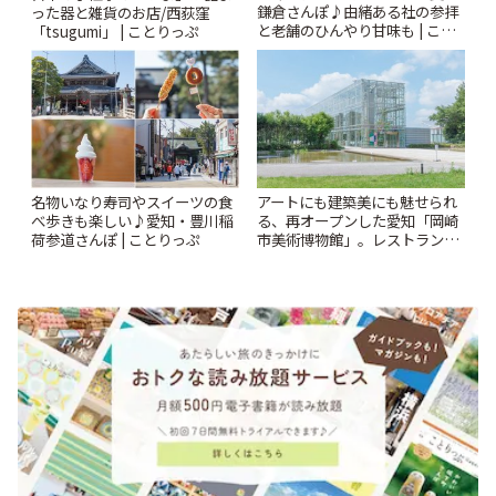
鎌倉さんぽ♪由緒ある社の参拝
った器と雑貨のお店/西荻窪
と老舗のひんやり甘味も | こと
「tsugumi」 | ことりっぷ
りっぷ
名物いなり寿司やスイーツの食
アートにも建築美にも魅せられ
べ歩きも楽しい♪愛知・豊川稲
る、再オープンした愛知「岡崎
荷参道さんぽ | ことりっぷ
市美術博物館」。レストランや
ショップも充実 | ことりっぷ