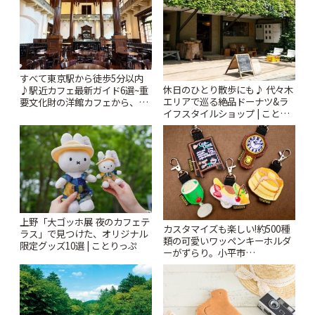
すべて東京駅から徒歩5分以内
休日のひとり散歩にも♪ 代々木
♪駅近カフェ最新ガイド6選~重
エリアで巡る絶品ドーナツ&ラ
要文化財の洋館カフェから、改
イフスタイルショップ | ことり
札すぐのレトロ喫茶まで~ | こと
っぷ
りっぷ
上野「大ゴッホ展 夜のカフェテ
カスタマイズも楽しい!約500種
ラス」で見つけた、オリジナル
類の可愛いワッペンキーホルダ
限定グッズ10選 | ことりっぷ
ーがずらり。小平市
「Kimamaya T&K」 | ことりっ
ぷ