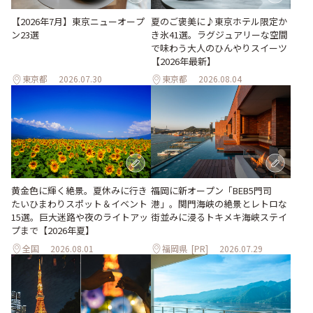
【2026年7月】東京ニューオープ
夏のご褒美に♪東京ホテル限定か
ン23選
き氷41選。ラグジュアリーな空間
で味わう大人のひんやりスイーツ
【2026年最新】
東京都
2026.07.30
東京都
2026.08.04
黄金色に輝く絶景。夏休みに行き
福岡に新オープン「BEB5門司
たいひまわりスポット＆イベント
港」。関門海峡の絶景とレトロな
15選。巨大迷路や夜のライトアッ
街並みに浸るトキメキ海峡ステイ
プまで【2026年夏】
全国
2026.08.01
福岡県
[PR]
2026.07.29