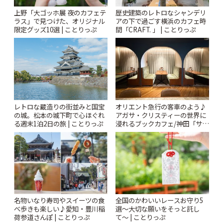
上野「大ゴッホ展 夜のカフェテ
歴史建築のレトロなシャンデリ
ラス」で見つけた、オリジナル
アの下で過ごす横浜のカフェ時
限定グッズ10選 | ことりっぷ
間「CRAFT. 」 | ことりっぷ
レトロな蔵造りの街並みと国宝
オリエント急行の客車のよう♪
の城。松本の城下町で心ほぐれ
アガサ・クリスティーの世界に
る週末1泊2日の旅 | ことりっぷ
浸れるブックカフェ/神田「サロ
ンクリスティ」 | ことりっぷ
名物いなり寿司やスイーツの食
全国のかわいいレースお守り5
べ歩きも楽しい♪愛知・豊川稲
選〜大切な願いをそっと託し
荷参道さんぽ | ことりっぷ
て〜 | ことりっぷ