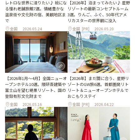
レトロな世界に浸りたい♪ 絵にな
【2026年】泊まってみたい♪ 星野
る憧れ老舗旅館7選。情緒豊かな
リゾートの最新コンセプトルーム
温泉街や文化財の宿、美観地区ま
3選。りんご、ふぐ、50年代アメ
で
リカスターの世界観に没入
全国
2026.05.24
全国
[PR]
2026.05.20
【2026年1月～4月】全国ニューオ
【2026年】まだ間に合う、星野リ
ープンホテル10選。隈研吾建築や
ゾートのGW旅6選。首都圏発リト
富士山を望む絶景リゾート、国の
リート＆ニューオープンホテルで
登録有形文化財まで
おこもりステイ
全国
2026.05.16
全国
[PR]
2026.04.22