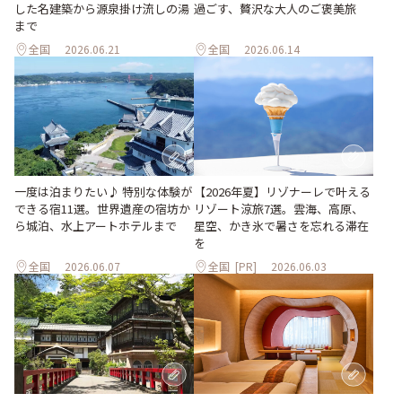
した名建築から源泉掛け流しの湯
過ごす、贅沢な大人のご褒美旅
まで
全国
2026.06.21
全国
2026.06.14
一度は泊まりたい♪ 特別な体験が
【2026年夏】リゾナーレで叶える
できる宿11選。世界遺産の宿坊か
リゾート涼旅7選。雲海、高原、
ら城泊、水上アートホテルまで
星空、かき氷で暑さを忘れる滞在
を
全国
2026.06.07
全国
[PR]
2026.06.03