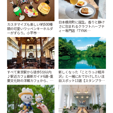
日本橋兜町に誕生。香りと静け
カスタマイズも楽しい!約500種
さに包まれるクラフトハーブテ
類の可愛いワッペンキーホルダ
ィー専門店「TYNK
ーがずらり。小平市
Kabutocho」 | ことりっぷ
「Kimamaya T&K」 | ことりっ
ぷ
すべて東京駅から徒歩5分以内
新しくなった「ことりっぷ軽井
♪駅近カフェ最新ガイド6選~重
沢」と一緒におでかけしたい注
要文化財の洋館カフェから、改
目スポット13選【スタンプラリ
札すぐのレトロ喫茶まで~ | こと
ー開催中】 | ことりっぷ
りっぷ