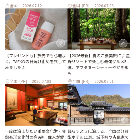
全国
2026.07.12
全国
[PR]
2026.07.08
【プレゼントも】旅先でも心地よ
【2026最新】夏のご褒美旅に♪ 星
く。TAEKOの日焼け止めを試して
野リゾートで楽しむ最旬グルメ5
みました♪
選。アフタヌーンティーやかき氷
も
全国
[PR]
2026.07.03
全国
[PR]
2026.07.01
一度は泊まりたい重要文化財・登
暮らすように泊まる、全国の分散
録有形文化財の宿9選。偉人が愛
型ホテル11選。城下町や古民家で