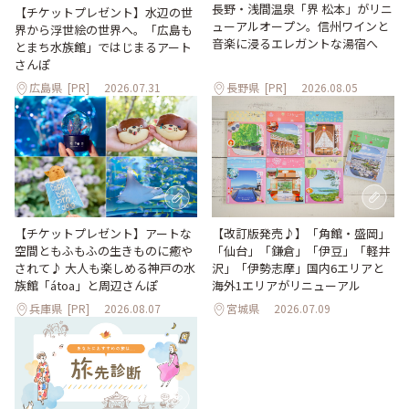
長野・浅間温泉「界 松本」がリニ
【チケットプレゼント】水辺の世
ューアルオープン。信州ワインと
界から浮世絵の世界へ。「広島も
音楽に浸るエレガントな湯宿へ
とまち水族館」ではじまるアート
さんぽ
広島県
[PR]
2026.07.31
長野県
[PR]
2026.08.05
【改訂版発売♪】「角館・盛岡」
【チケットプレゼント】アートな
「仙台」「鎌倉」「伊豆」「軽井
空間ともふもふの生きものに癒や
沢」「伊勢志摩」国内6エリアと
されて♪ 大人も楽しめる神戸の水
海外1エリアがリニューアル
族館「átoa」と周辺さんぽ
兵庫県
[PR]
2026.08.07
宮城県
2026.07.09