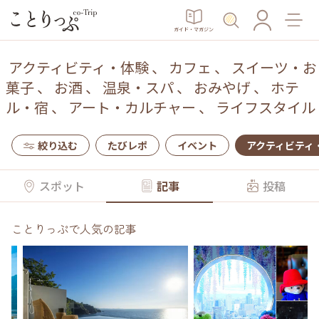
ガイド・マガジン
アクティビティ・体験
、
カフェ
、
スイーツ・お
菓子
、
お酒
、
温泉・スパ
、
おみやげ
、
ホテ
ル・宿
、
アート・カルチャー
、
ライフスタイル
絞り込む
たびレポ
イベント
アクティビティ
スポット
記事
投稿
ことりっぷで人気の記事