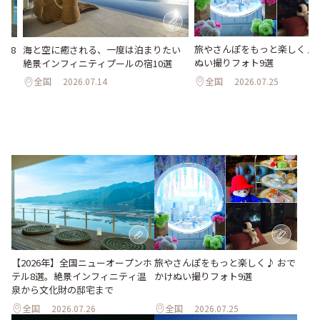
旅やさんぽをもっと楽しく♪ 
海と空に癒される、一度は泊まりたい
ル8
ぬい撮りフォト9選
絶景インフィニティプールの宿10選
化
全国
2026.07.25
全国
2026.07.14
旅やさんぽをもっと楽しく♪ おで
【2026年】全国ニューオープンホ
かけぬい撮りフォト9選
テル8選。絶景インフィニティ温
泉から文化財の邸宅まで
全国
2026.07.26
全国
2026.07.25