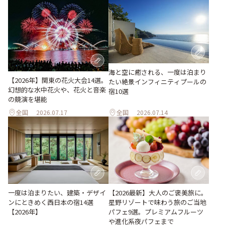
海と空に癒される、一度は泊まり
【2026年】関東の花火大会14選。
たい絶景インフィニティプールの
幻想的な水中花火や、花火と音楽
宿10選
の競演を堪能
全国
2026.07.17
全国
2026.07.14
一度は泊まりたい、建築・デザイ
【2026最新】大人のご褒美旅に。
ンにときめく西日本の宿14選
星野リゾートで味わう旅のご当地
【2026年】
パフェ9選。プレミアムフルーツ
や進化系夜パフェまで