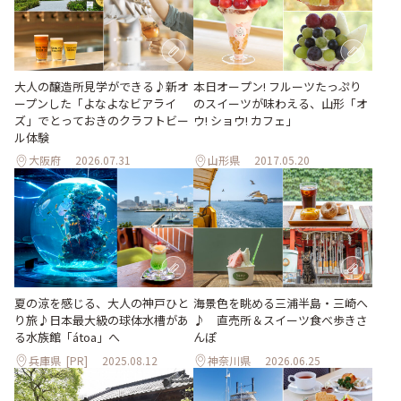
大人の醸造所見学ができる♪新オ
本日オープン! フルーツたっぷり
ープンした「よなよなビアライ
のスイーツが味わえる、山形「オ
ズ」でとっておきのクラフトビー
ウ! ショウ! カフェ」
ル体験
大阪府
2026.07.31
山形県
2017.05.20
夏の涼を感じる、大人の神戸ひと
海景色を眺める三浦半島・三崎へ
り旅♪日本最大級の球体水槽があ
♪ 直売所＆スイーツ食べ歩きさ
る水族館「átoa」へ
んぽ
兵庫県
[PR]
2025.08.12
神奈川県
2026.06.25