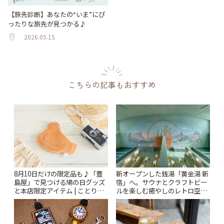
【旅先診断】あなたの“いま”にぴ
ったりな旅先が見つかる♪
2026.05.15
こちらの記事もおすすめ
8月10日だけの限定品も♪「豊
新オープンした銭湯「黄金湯 新
島屋」で見つける鳩の日グッズ
宿」へ。サウナとクラフトビー
と本店限定アイテム | ことりっ
ルを楽しむ癒やしのレトロ空間
ぷ
| ことりっぷ