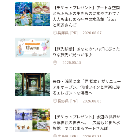
【チケットプレゼント】アートな空間
ともふもふの生きものに癒やされて♪
大人も楽しめる神戸の水族館「átoa」
と周辺さんぽ
兵庫県
[PR]
2026.08.07
【旅先診断】あなたの“いま”にぴった
りな旅先が見つかる♪
2026.05.15
長野・浅間温泉「界 松本」がリニュー
アルオープン。信州ワインと音楽に浸
るエレガントな湯宿へ
長野県
[PR]
2026.08.05
【チケットプレゼント】水辺の世界か
ら浮世絵の世界へ。「広島もとまち水
族館」ではじまるアートさんぽ
広島県
[PR]
2026.07.31