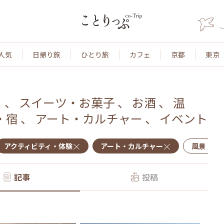
人気
日帰り旅
ひとり旅
カフェ
京都
東京
ェ
、
スイーツ・お菓子
、
お酒
、
温
・宿
、
アート・カルチャー
、
イベント
アクティビティ・体験
アート・カルチャー
風景・景
記事
投稿