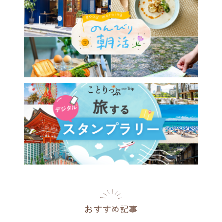
026最新】大人のご褒美旅
星野リゾートで味わう旅のご
パフェ9選。プレミアムフル
や進化系夜パフェまで
[PR]
2026.07.08
おすすめ記事