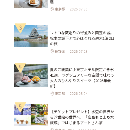
選
東京都
2026.07.30
3
レトロな蔵造りの街並みと国宝の城。
松本の城下町で心ほぐれる週末1泊2日
の旅
長野県
2026.07.28
4
夏のご褒美に♪東京ホテル限定かき氷
41選。ラグジュアリーな空間で味わう
大人のひんやりスイーツ【2026年最
新】
東京都
2026.08.04
5
【チケットプレゼント】水辺の世界か
ら浮世絵の世界へ。「広島もとまち水
族館」ではじまるアートさんぽ