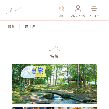
探す
プロフィール
メニュー
鎌倉
軽井沢
特集
色
名所・旧跡
温泉・スパ
その他施設
ごはん