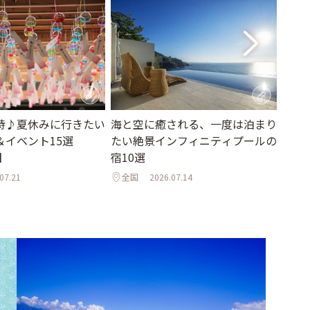
詩♪夏休みに行きたい
海と空に癒される、一度は泊まり
【2
＆イベント15選
たい絶景インフィニティプールの
に。
】
宿10選
当地
ーツ
07.21
全国
2026.07.14
全国