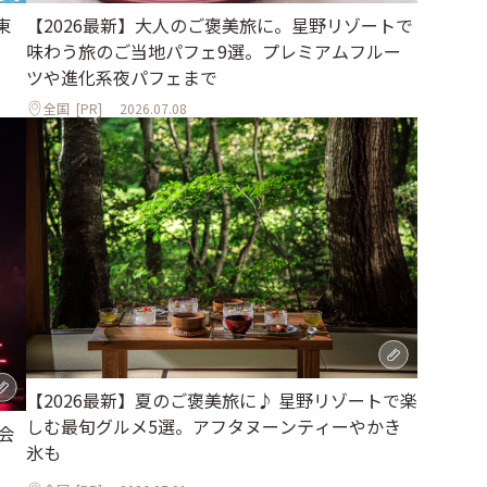
東
【2026最新】大人のご褒美旅に。星野リゾートで
味わう旅のご当地パフェ9選。プレミアムフルー
ツや進化系夜パフェまで
全国
[PR]
2026.07.08
【2026最新】夏のご褒美旅に♪ 星野リゾートで楽
しむ最旬グルメ5選。アフタヌーンティーやかき
会
氷も