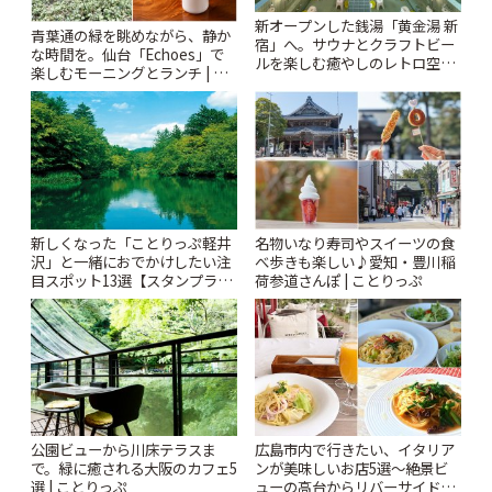
新オープンした銭湯「黄金湯 新
青葉通の緑を眺めながら、静か
宿」へ。サウナとクラフトビー
な時間を。仙台「Echoes」で
ルを楽しむ癒やしのレトロ空間
楽しむモーニングとランチ | こ
| ことりっぷ
とりっぷ
新しくなった「ことりっぷ軽井
名物いなり寿司やスイーツの食
沢」と一緒におでかけしたい注
べ歩きも楽しい♪愛知・豊川稲
目スポット13選【スタンプラリ
荷参道さんぽ | ことりっぷ
ー開催中】 | ことりっぷ
公園ビューから川床テラスま
広島市内で行きたい、イタリア
で。緑に癒される大阪のカフェ5
ンが美味しいお店5選〜絶景ビ
選 | ことりっぷ
ューの高台からリバーサイドま