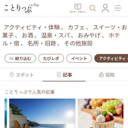
ガイド・マガジン
アクティビティ・体験
、
カフェ
、
スイーツ・お
菓子
、
お酒
、
温泉・スパ
、
おみやげ
、
ホテ
ル・宿
、
名所・旧跡
、
その他施設
絞り込む
たびレポ
イベント
アクティビティ
スポット
記事
投稿
ことりっぷで人気の記事