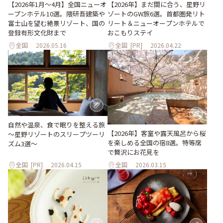
【2026年1月～4月】全国ニューオ
【2026年】まだ間に合う、星野リ
ープンホテル10選。隈研吾建築や
ゾートのGW旅6選。首都圏発リト
富士山を望む絶景リゾート、国の
リート＆ニューオープンホテルで
登録有形文化財まで
おこもりステイ
全国
2026.05.16
全国
[PR]
2026.04.22
自然や温泉、食で眠りを整える旅
【2026年】客室や露天風呂から桜
～星野リゾートのスリープツーリ
を楽しめる全国の宿8選。特等席
ズム3選～
で贅沢にお花見を
全国
[PR]
2026.04.15
全国
2026.03.15