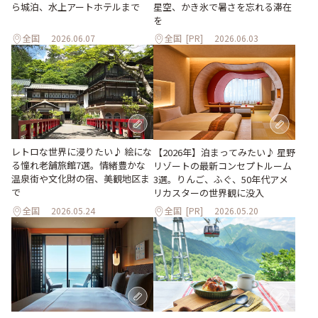
ら城泊、水上アートホテルまで
星空、かき氷で暑さを忘れる滞在
を
全国
2026.06.07
全国
[PR]
2026.06.03
レトロな世界に浸りたい♪ 絵にな
【2026年】泊まってみたい♪ 星野
る憧れ老舗旅館7選。情緒豊かな
リゾートの最新コンセプトルーム
温泉街や文化財の宿、美観地区ま
3選。りんご、ふぐ、50年代アメ
で
リカスターの世界観に没入
全国
2026.05.24
全国
[PR]
2026.05.20