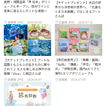
長野・浅間温泉「界 松本」がリニ
【チケットプレゼント】水辺の世
ューアルオープン。信州ワインと
界から浮世絵の世界へ。「広島も
音楽に浸るエレガントな湯宿へ
とまち水族館」ではじまるアート
さんぽ
長野県
[PR]
2026.08.05
広島県
[PR]
2026.07.31
【改訂版発売♪】「角館・盛岡」
【チケットプレゼント】アートな
「仙台」「鎌倉」「伊豆」「軽井
空間ともふもふの生きものに癒や
沢」「伊勢志摩」国内6エリアと
されて♪ 大人も楽しめる神戸の水
海外1エリアがリニューアル
族館「átoa」と周辺さんぽ
兵庫県
[PR]
2026.08.07
宮城県
2026.07.09