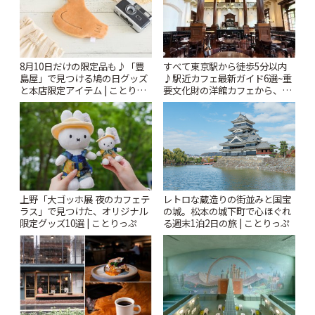
8月10日だけの限定品も♪「豊
すべて東京駅から徒歩5分以内
島屋」で見つける鳩の日グッズ
♪駅近カフェ最新ガイド6選~重
と本店限定アイテム | ことりっ
要文化財の洋館カフェから、改
ぷ
札すぐのレトロ喫茶まで~ | こと
りっぷ
上野「大ゴッホ展 夜のカフェテ
レトロな蔵造りの街並みと国宝
ラス」で見つけた、オリジナル
の城。松本の城下町で心ほぐれ
限定グッズ10選 | ことりっぷ
る週末1泊2日の旅 | ことりっぷ