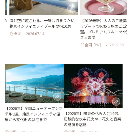
海と空に癒される、一度は泊まりたい
【2026最新】大人のご褒美
ル8
絶景インフィニティプールの宿10選
リゾートで味わう旅のご当地
化
選。プレミアムフルーツや進
全国
2026.07.14
フェまで
全国
[PR]
2026.07.08
【2026年】全国ニューオープンホ
【2026年】関東の花火大会14選。
テル8選。絶景インフィニティ温
幻想的な水中花火や、花火と音楽
泉から文化財の邸宅まで
の競演を堪能
全国
2026.07.26
全国
2026.07.17