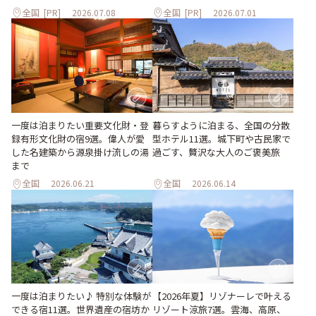
全国
[PR]
2026.07.08
全国
[PR]
2026.07.01
一度は泊まりたい重要文化財・登
暮らすように泊まる、全国の分散
録有形文化財の宿9選。偉人が愛
型ホテル11選。城下町や古民家で
した名建築から源泉掛け流しの湯
過ごす、贅沢な大人のご褒美旅
まで
全国
2026.06.21
全国
2026.06.14
一度は泊まりたい♪ 特別な体験が
【2026年夏】リゾナーレで叶える
できる宿11選。世界遺産の宿坊か
リゾート涼旅7選。雲海、高原、