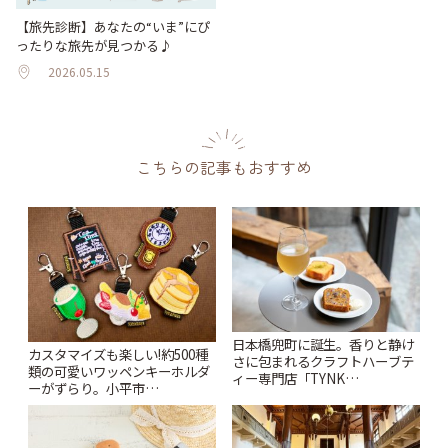
【旅先診断】あなたの“いま”にぴ
ったりな旅先が見つかる♪
2026.05.15
こちらの記事もおすすめ
日本橋兜町に誕生。香りと静け
カスタマイズも楽しい!約500種
さに包まれるクラフトハーブテ
類の可愛いワッペンキーホルダ
ィー専門店「TYNK
ーがずらり。小平市
Kabutocho」 | ことりっぷ
「Kimamaya T&K」 | ことりっ
ぷ