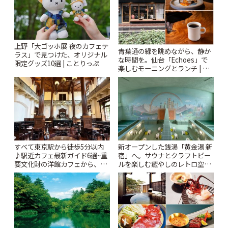
上野「大ゴッホ展 夜のカフェテ
青葉通の緑を眺めながら、静か
ラス」で見つけた、オリジナル
な時間を。仙台「Echoes」で
限定グッズ10選 | ことりっぷ
楽しむモーニングとランチ | こ
とりっぷ
すべて東京駅から徒歩5分以内
新オープンした銭湯「黄金湯 新
♪駅近カフェ最新ガイド6選~重
宿」へ。サウナとクラフトビー
要文化財の洋館カフェから、改
ルを楽しむ癒やしのレトロ空間
札すぐのレトロ喫茶まで~ | こと
| ことりっぷ
りっぷ