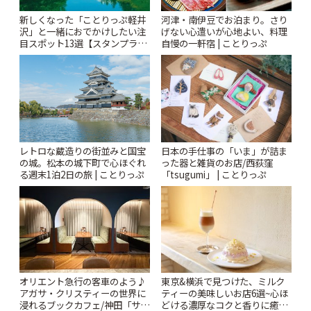
新しくなった「ことりっぷ軽井
河津・南伊豆でお泊まり。さり
沢」と一緒におでかけしたい注
げない心遣いが心地よい、料理
目スポット13選【スタンプラリ
自慢の一軒宿 | ことりっぷ
ー開催中】 | ことりっぷ
レトロな蔵造りの街並みと国宝
日本の手仕事の「いま」が詰ま
の城。松本の城下町で心ほぐれ
った器と雑貨のお店/西荻窪
る週末1泊2日の旅 | ことりっぷ
「tsugumi」 | ことりっぷ
オリエント急行の客車のよう♪
東京&横浜で見つけた、ミルク
アガサ・クリスティーの世界に
ティーの美味しいお店6選~心ほ
浸れるブックカフェ/神田「サロ
どける濃厚なコクと香りに癒や