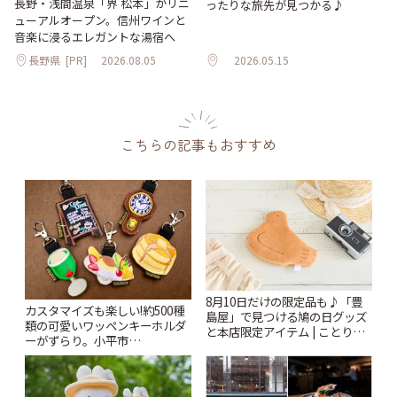
長野・浅間温泉「界 松本」がリニ
ったりな旅先が見つかる♪
ューアルオープン。信州ワインと
音楽に浸るエレガントな湯宿へ
長野県
[PR]
2026.08.05
2026.05.15
こちらの記事もおすすめ
8月10日だけの限定品も♪「豊
カスタマイズも楽しい!約500種
島屋」で見つける鳩の日グッズ
類の可愛いワッペンキーホルダ
と本店限定アイテム | ことりっ
ーがずらり。小平市
ぷ
「Kimamaya T&K」 | ことりっ
ぷ