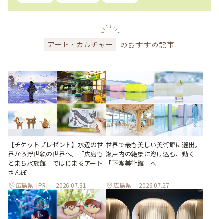
のおすすめ記事
アート・カルチャー
世界で最も美しい美術館に選出。
【チケットプレゼント】水辺の世
瀬戸内の絶景に溶け込む、動く
界から浮世絵の世界へ。「広島も
「下瀬美術館」へ
とまち水族館」ではじまるアート
さんぽ
広島県
[PR]
2026.07.31
広島県
2026.07.27