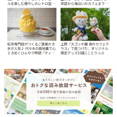
ルを楽しむ癒やしのレトロ空間
茶店から海沿いのカフェまで |
| ことりっぷ
ことりっぷ
紅茶専門店がつくるご褒美かき
上野「大ゴッホ展 夜のカフェテ
氷が人気♪ 代々木の路地裏で心
ラス」で見つけた、オリジナル
ときめくひんやり時間「ティー
限定グッズ10選 | ことりっぷ
スイーツ ラボ コンテナート」 |
ことりっぷ