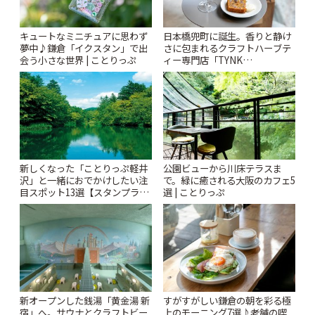
キュートなミニチュアに思わず
日本橋兜町に誕生。香りと静け
夢中♪鎌倉「イクスタン」で出
さに包まれるクラフトハーブテ
会う小さな世界 | ことりっぷ
ィー専門店「TYNK
Kabutocho」 | ことりっぷ
新しくなった「ことりっぷ軽井
公園ビューから川床テラスま
沢」と一緒におでかけしたい注
で。緑に癒される大阪のカフェ5
目スポット13選【スタンプラリ
選 | ことりっぷ
ー開催中】 | ことりっぷ
新オープンした銭湯「黄金湯 新
すがすがしい鎌倉の朝を彩る極
宿」へ。サウナとクラフトビー
上のモーニング7選♪老舗の喫