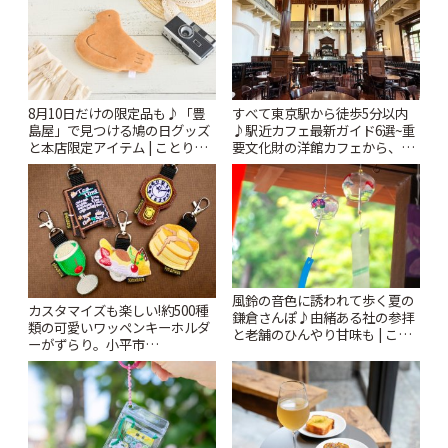
8月10日だけの限定品も♪「豊
すべて東京駅から徒歩5分以内
島屋」で見つける鳩の日グッズ
♪駅近カフェ最新ガイド6選~重
と本店限定アイテム | ことりっ
要文化財の洋館カフェから、改
ぷ
札すぐのレトロ喫茶まで~ | こと
りっぷ
風鈴の音色に誘われて歩く夏の
カスタマイズも楽しい!約500種
鎌倉さんぽ♪由緒ある社の参拝
類の可愛いワッペンキーホルダ
と老舗のひんやり甘味も | こと
ーがずらり。小平市
りっぷ
「Kimamaya T&K」 | ことりっ
ぷ