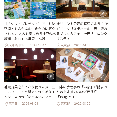
【チケットプレゼント】アートな
オリエント急行の客車のよう♪ ア
空間ともふもふの生きものに癒や
ガサ・クリスティーの世界に浸れ
されて♪ 大人も楽しめる神戸の水
るブックカフェ／神田「サロンク
族館「átoa」と周辺さんぽ
リスティ」
兵庫県
[PR]
2026.08.07
東京都
2026.04.08
地元野菜をたっぷり使ったメニュ
日本の手仕事の「いま」が詰まっ
ーも♪アート空間でくつろぎタイ
た器と雑貨のお店／西荻窪
ムを／高円寺「まぁるいカフェ」
「tsugumi」
東京都
2026.08.03
東京都
2026.08.05