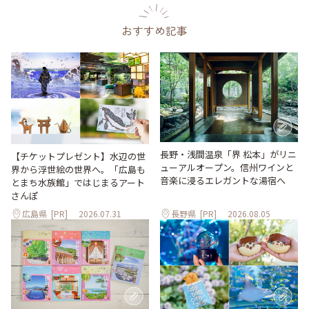
おすすめ記事
長野・浅間温泉「界 松本」がリニ
【チケットプレゼント】水辺の世
ューアルオープン。信州ワインと
界から浮世絵の世界へ。「広島も
音楽に浸るエレガントな湯宿へ
とまち水族館」ではじまるアート
さんぽ
広島県
[PR]
2026.07.31
長野県
[PR]
2026.08.05