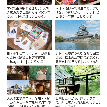
すべて東京駅から徒歩5分以内
河津・南伊豆でお泊まり。さり
♪駅近カフェ最新ガイド6選~重
げない心遣いが心地よい、料理
要文化財の洋館カフェから、改
自慢の一軒宿 | ことりっぷ
札すぐのレトロ喫茶まで~ | こと
りっぷ
日本の手仕事の「いま」が詰ま
レトロな蔵造りの街並みと国宝
った器と雑貨のお店/西荻窪
の城。松本の城下町で心ほぐれ
「tsugumi」 | ことりっぷ
る週末1泊2日の旅 | ことりっぷ
大人の工場見学へ、愛知・岡崎
公園ビューから川床テラスま
「カクキュー八丁味噌(八丁味噌
で。緑に癒される大阪のカフェ5
の郷)」。試食や買い物も楽しみ
選 | ことりっぷ