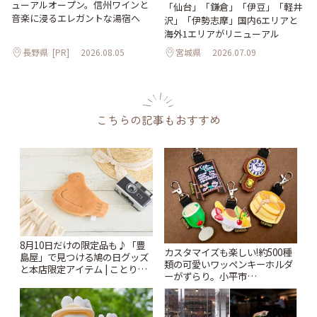
ューアルオープン。信州ワインと
「仙台」「鎌倉」「伊豆」「軽井
音楽に浸るエレガントな湯宿へ
沢」「伊勢志摩」国内6エリアと
海外1エリアがリニューアル
長野県
[PR]
2026.08.05
宮城県
2026.07.09
こちらの記事もおすすめ
8月10日だけの限定品も♪「豊
カスタマイズも楽しい!約500種
島屋」で見つける鳩の日グッズ
類の可愛いワッペンキーホルダ
と本店限定アイテム | ことりっ
ーがずらり。小平市
ぷ
「Kimamaya T&K」 | ことりっ
ぷ