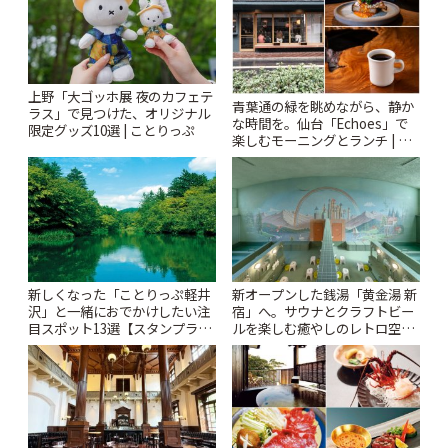
上野「大ゴッホ展 夜のカフェテ
青葉通の緑を眺めながら、静か
ラス」で見つけた、オリジナル
な時間を。仙台「Echoes」で
限定グッズ10選 | ことりっぷ
楽しむモーニングとランチ | こ
とりっぷ
新しくなった「ことりっぷ軽井
新オープンした銭湯「黄金湯 新
沢」と一緒におでかけしたい注
宿」へ。サウナとクラフトビー
目スポット13選【スタンプラリ
ルを楽しむ癒やしのレトロ空間
ー開催中】 | ことりっぷ
| ことりっぷ