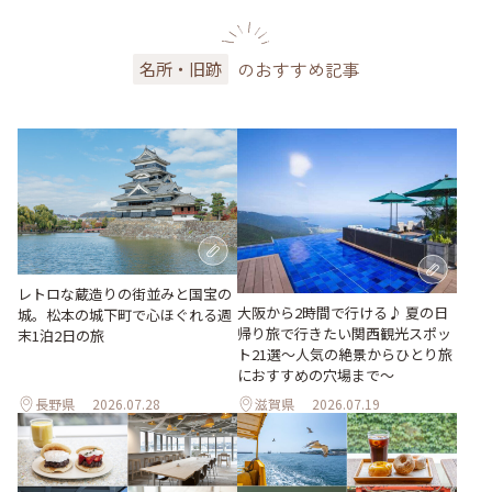
のおすすめ記事
名所・旧跡
レトロな蔵造りの街並みと国宝の
大阪から2時間で行ける♪ 夏の日
城。松本の城下町で心ほぐれる週
帰り旅で行きたい関西観光スポッ
末1泊2日の旅
ト21選～人気の絶景からひとり旅
におすすめの穴場まで～
長野県
2026.07.28
滋賀県
2026.07.19