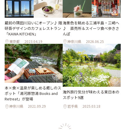
蔵前の隅田川沿いにオープン♪ 隈
海景色を眺める三浦半島・三崎へ
研吾デザインのカフェレストラン
♪ 直売所＆スイーツ食べ歩きさ
「KAWA KITCHEN」
んぽ
東京都
2023.04.19
神奈川県
2026.06.25
本×食×温泉が楽しめる癒しのス
海外旅行気分が味わえる東日本の
ポット「湯河原惣湯 Books and
スポット9選
Retreat」が登場
神奈川県
2021.09.29
岩手県
2025.03.18