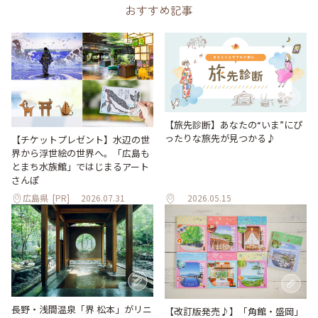
おすすめ記事
【旅先診断】あなたの“いま”にぴ
ったりな旅先が見つかる♪
【チケットプレゼント】水辺の世
界から浮世絵の世界へ。「広島も
とまち水族館」ではじまるアート
さんぽ
広島県
[PR]
2026.07.31
2026.05.15
長野・浅間温泉「界 松本」がリニ
【改訂版発売♪】「角館・盛岡」