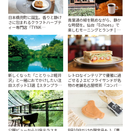
日本橋兜町に誕生。香りと静け
青葉通の緑を眺めながら、静か
さに包まれるクラフトハーブテ
な時間を。仙台「Echoes」で
ィー専門店「TYNK
楽しむモーニングとランチ | こ
Kabutocho」 | ことりっぷ
とりっぷ
新しくなった「ことりっぷ軽井
レトロなインテリアで優雅に過
沢」と一緒におでかけしたい注
ごせる♪エビフライサンドが名
目スポット13選【スタンプラリ
物の老舗名古屋喫茶「コンパル
ー開催中】 | ことりっぷ
御器所店」 | ことりっぷ
公園ビューから川床テラスま
8月10日だけの限定品も♪「豊