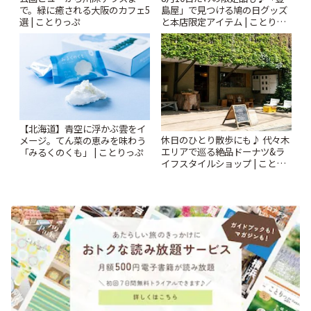
で。緑に癒される大阪のカフェ5
島屋」で見つける鳩の日グッズ
選 | ことりっぷ
と本店限定アイテム | ことりっ
ぷ
【北海道】青空に浮かぶ雲をイ
休日のひとり散歩にも♪ 代々木
メージ。てん菜の恵みを味わう
エリアで巡る絶品ドーナツ&ラ
「みるくのくも」 | ことりっぷ
イフスタイルショップ | ことり
っぷ