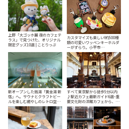
上野「大ゴッホ展 夜のカフェテ
カスタマイズも楽しい!約500種
ラス」で見つけた、オリジナル
類の可愛いワッペンキーホルダ
限定グッズ10選 | ことりっぷ
ーがずらり。小平市
「Kimamaya T&K」 | ことりっ
ぷ
新オープンした銭湯「黄金湯 新
すべて東京駅から徒歩5分以内
宿」へ。サウナとクラフトビー
♪駅近カフェ最新ガイド6選~重
ルを楽しむ癒やしのレトロ空間
要文化財の洋館カフェから、改
| ことりっぷ
札すぐのレトロ喫茶まで~ | こと
りっぷ