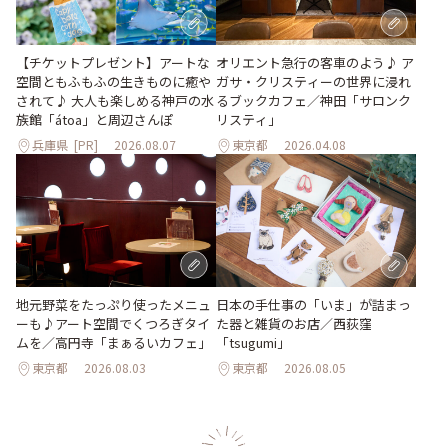
【チケットプレゼント】アートな
オリエント急行の客車のよう♪ ア
空間ともふもふの生きものに癒や
ガサ・クリスティーの世界に浸れ
されて♪ 大人も楽しめる神戸の水
るブックカフェ／神田「サロンク
族館「átoa」と周辺さんぽ
リスティ」
兵庫県
[PR]
2026.08.07
東京都
2026.04.08
地元野菜をたっぷり使ったメニュ
日本の手仕事の「いま」が詰まっ
ーも♪アート空間でくつろぎタイ
た器と雑貨のお店／西荻窪
ムを／高円寺「まぁるいカフェ」
「tsugumi」
東京都
2026.08.03
東京都
2026.08.05