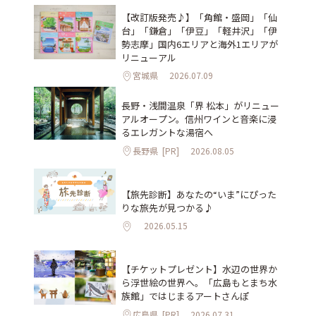
【改訂版発売♪】「角館・盛岡」「仙
台」「鎌倉」「伊豆」「軽井沢」「伊
勢志摩」国内6エリアと海外1エリアが
リニューアル
宮城県
2026.07.09
長野・浅間温泉「界 松本」がリニュー
アルオープン。信州ワインと音楽に浸
るエレガントな湯宿へ
長野県
[PR]
2026.08.05
【旅先診断】あなたの“いま”にぴった
りな旅先が見つかる♪
2026.05.15
【チケットプレゼント】水辺の世界か
ら浮世絵の世界へ。「広島もとまち水
族館」ではじまるアートさんぽ
広島県
[PR]
2026.07.31