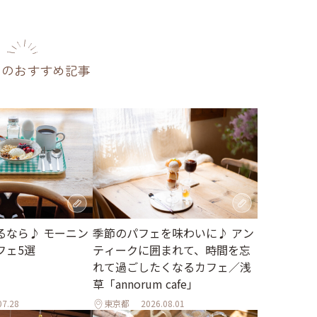
のおすすめ記事
季節のパフェを味わいに♪ アン
るなら♪ モーニン
ティークに囲まれて、時間を忘
フェ5選
れて過ごしたくなるカフェ／浅
草「annorum cafe」
07.28
東京都
2026.08.01