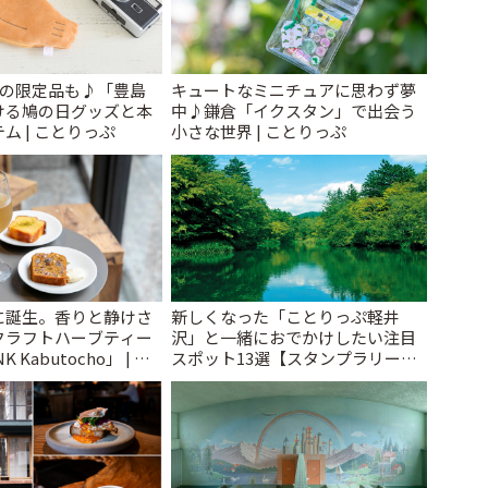
けの限定品も♪「豊島
キュートなミニチュアに思わず夢
ける鳩の日グッズと本
中♪鎌倉「イクスタン」で出会う
ム | ことりっぷ
小さな世界 | ことりっぷ
に誕生。香りと静けさ
新しくなった「ことりっぷ軽井
クラフトハーブティー
沢」と一緒におでかけしたい注目
 Kabutocho」 | こ
スポット13選【スタンプラリー開
催中】 | ことりっぷ