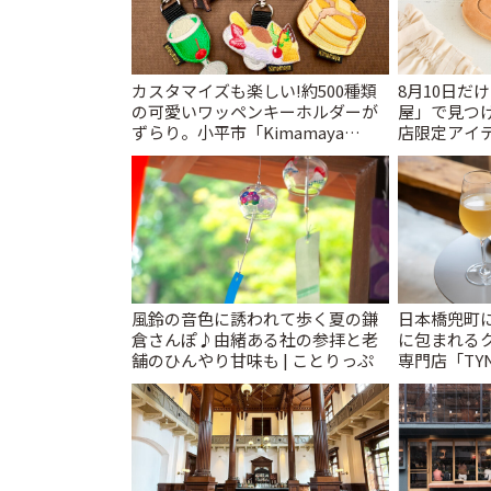
カスタマイズも楽しい!約500種類
8月10日だ
の可愛いワッペンキーホルダーが
屋」で見つ
ずらり。小平市「Kimamaya
店限定アイテ
T&K」 | ことりっぷ
風鈴の音色に誘われて歩く夏の鎌
日本橋兜町
倉さんぽ♪由緒ある社の参拝と老
に包まれる
舗のひんやり甘味も | ことりっぷ
専門店「TYNK
とりっぷ