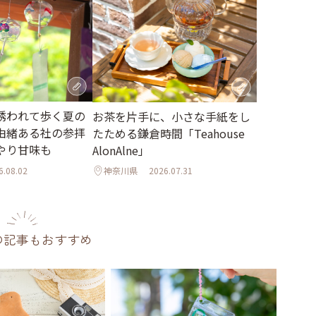
誘われて歩く夏の
お茶を片手に、小さな手紙をし
由緒ある社の参拝
たためる鎌倉時間「Teahouse
やり甘味も
AlonAlne」
6.08.02
神奈川県
2026.07.31
の記事もおすすめ