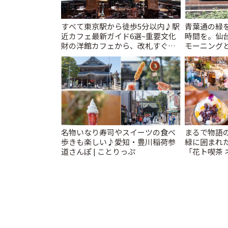
すべて東京駅から徒歩5分以内♪駅
青葉通の緑
近カフェ最新ガイド6選~重要文化
時間を。仙台
財の洋館カフェから、改札すぐの
モーニングと
レトロ喫茶まで~ | ことりっぷ
名物いなり寿司やスイーツの食べ
まるで物語
歩きも楽しい♪愛知・豊川稲荷参
緑に囲まれ
道さんぽ | ことりっぷ
「花ト喫茶 
りっぷ