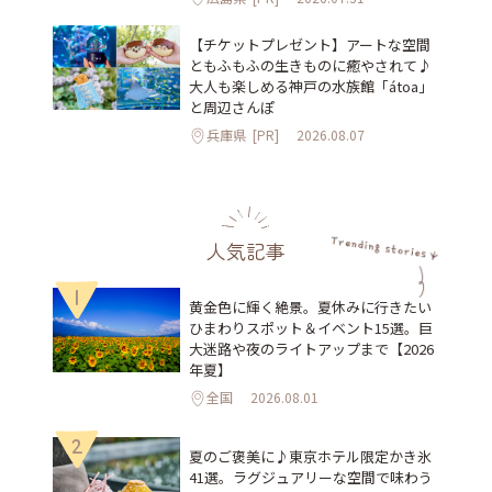
【チケットプレゼント】アートな空間
ともふもふの生きものに癒やされて♪
大人も楽しめる神戸の水族館「átoa」
と周辺さんぽ
兵庫県
[PR]
2026.08.07
人気記事
1
黄金色に輝く絶景。夏休みに行きたい
ひまわりスポット＆イベント15選。巨
大迷路や夜のライトアップまで【2026
年夏】
全国
2026.08.01
2
夏のご褒美に♪東京ホテル限定かき氷
41選。ラグジュアリーな空間で味わう