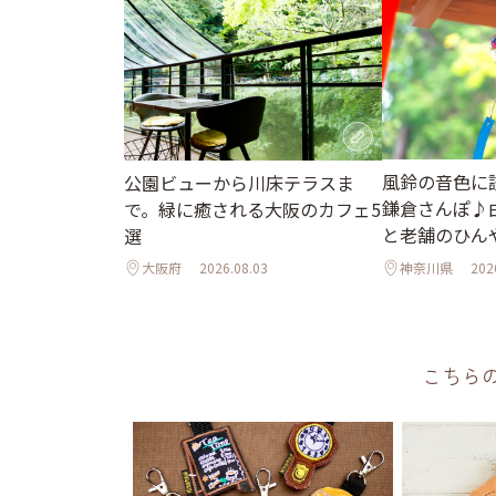
風鈴の音色に
公園ビューから川床テラスま
鎌倉さんぽ♪
で。緑に癒される大阪のカフェ5
と老舗のひん
選
大阪府
2026.08.03
神奈川県
202
こちら