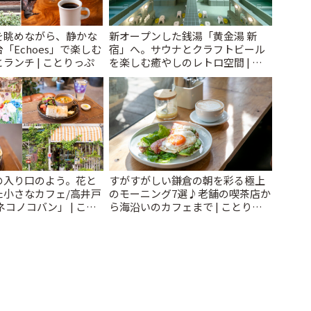
を眺めながら、静かな
新オープンした銭湯「黄金湯 新
「Echoes」で楽しむ
宿」へ。サウナとクラフトビール
ランチ | ことりっぷ
を楽しむ癒やしのレトロ空間 | こ
とりっぷ
の入り口のよう。花と
すがすがしい鎌倉の朝を彩る極上
た小さなカフェ/高井戸
のモーニング7選♪老舗の喫茶店か
ネコノコバン」 | こと
ら海沿いのカフェまで | ことりっ
ぷ