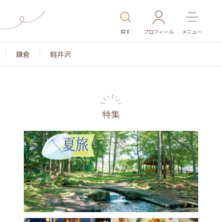
探す
プロフィール
メニュー
鎌倉
軽井沢
特集
名所・旧跡
温泉・スパ
その他施設
ごはん
カ