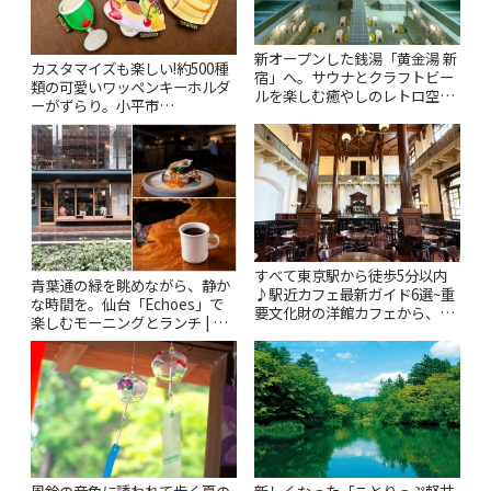
新オープンした銭湯「黄金湯 新
カスタマイズも楽しい!約500種
宿」へ。サウナとクラフトビー
類の可愛いワッペンキーホルダ
ルを楽しむ癒やしのレトロ空間
ーがずらり。小平市
| ことりっぷ
「Kimamaya T&K」 | ことりっ
ぷ
すべて東京駅から徒歩5分以内
青葉通の緑を眺めながら、静か
♪駅近カフェ最新ガイド6選~重
な時間を。仙台「Echoes」で
要文化財の洋館カフェから、改
楽しむモーニングとランチ | こ
札すぐのレトロ喫茶まで~ | こと
とりっぷ
りっぷ
風鈴の音色に誘われて歩く夏の