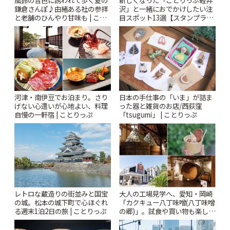
新しくなった「ことりっぷ軽井
鎌倉さんぽ♪由緒ある社の参拝
沢」と一緒におでかけしたい注
と老舗のひんやり甘味も | こと
目スポット13選【スタンプラリ
りっぷ
ー開催中】 | ことりっぷ
河津・南伊豆でお泊まり。さり
日本の手仕事の「いま」が詰ま
げない心遣いが心地よい、料理
った器と雑貨のお店/西荻窪
自慢の一軒宿 | ことりっぷ
「tsugumi」 | ことりっぷ
レトロな蔵造りの街並みと国宝
大人の工場見学へ、愛知・岡崎
の城。松本の城下町で心ほぐれ
「カクキュー八丁味噌(八丁味噌
る週末1泊2日の旅 | ことりっぷ
の郷)」。試食や買い物も楽しみ
♪ | ことりっぷ