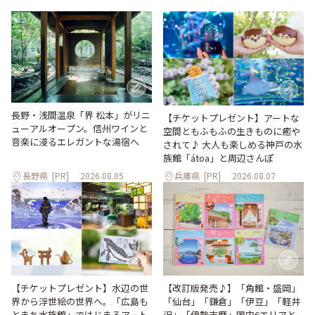
長野・浅間温泉「界 松本」がリニ
【チケットプレゼント】アートな
ューアルオープン。信州ワインと
空間ともふもふの生きものに癒や
音楽に浸るエレガントな湯宿へ
されて♪ 大人も楽しめる神戸の水
族館「átoa」と周辺さんぽ
長野県
[PR]
2026.08.05
兵庫県
[PR]
2026.08.07
【改訂版発売♪】「角館・盛岡」
【チケットプレゼント】水辺の世
「仙台」「鎌倉」「伊豆」「軽井
界から浮世絵の世界へ。「広島も
沢」「伊勢志摩」国内6エリアと
とまち水族館」ではじまるアート