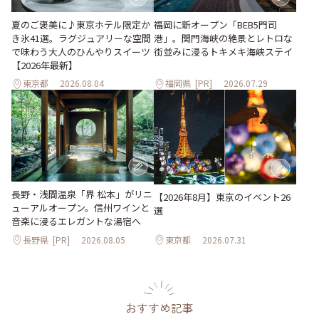
夏のご褒美に♪東京ホテル限定か
福岡に新オープン「BEB5門司
き氷41選。ラグジュアリーな空間
港」。関門海峡の絶景とレトロな
で味わう大人のひんやりスイーツ
街並みに浸るトキメキ海峡ステイ
【2026年最新】
東京都
2026.08.04
福岡県
[PR]
2026.07.29
長野・浅間温泉「界 松本」がリニ
【2026年8月】東京のイベント26
ューアルオープン。信州ワインと
選
音楽に浸るエレガントな湯宿へ
長野県
[PR]
2026.08.05
東京都
2026.07.31
おすすめ記事