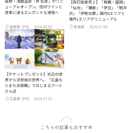
長野・浅間温泉「界 松本」がリニ
【改訂版発売♪】「角館・盛岡」
ューアルオープン。信州ワインと
「仙台」「鎌倉」「伊豆」「軽井
音楽に浸るエレガントな湯宿へ
沢」「伊勢志摩」国内6エリアと
海外1エリアがリニューアル
長野県
[PR]
2026.08.05
宮城県
2026.07.09
【チケットプレゼント】水辺の世
界から浮世絵の世界へ。「広島も
とまち水族館」ではじまるアート
さんぽ
広島県
[PR]
2026.07.31
こちらの記事もおすすめ