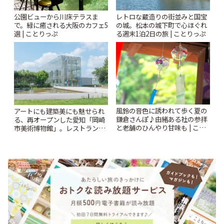
公園ビューから川床テラスま
レトロな蔵造りの街並みと国宝
で。緑に癒される大阪のカフェ5
の城。松本の城下町で心ほぐれ
選 | ことりっぷ
る週末1泊2日の旅 | ことりっぷ
風鈴の音色に誘われて歩く夏の
アートにも建築美にも魅せられ
鎌倉さんぽ♪由緒ある社の参拝
る、再オープンした愛知「岡崎
と老舗のひんやり甘味も | こと
市美術博物館」。レストランや
りっぷ
ショップも充実 | ことりっぷ