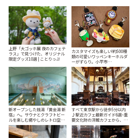
上野「大ゴッホ展 夜のカフェテ
カスタマイズも楽しい!約500種
ラス」で見つけた、オリジナル
類の可愛いワッペンキーホルダ
限定グッズ10選 | ことりっぷ
ーがずらり。小平市
「Kimamaya T&K」 | ことりっ
ぷ
新オープンした銭湯「黄金湯 新
すべて東京駅から徒歩5分以内
宿」へ。サウナとクラフトビー
♪駅近カフェ最新ガイド6選~重
ルを楽しむ癒やしのレトロ空間
要文化財の洋館カフェから、改
| ことりっぷ
札すぐのレトロ喫茶まで~ | こと
りっぷ