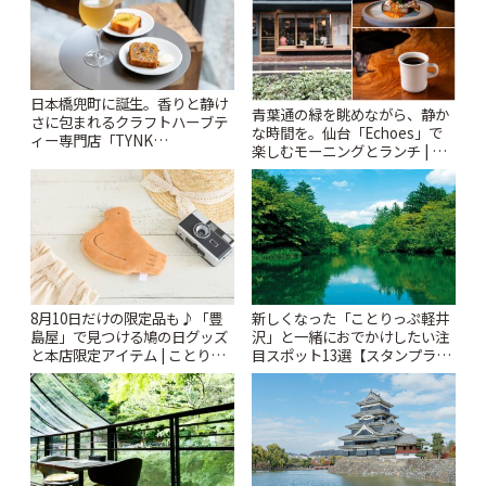
日本橋兜町に誕生。香りと静け
青葉通の緑を眺めながら、静か
さに包まれるクラフトハーブテ
な時間を。仙台「Echoes」で
ィー専門店「TYNK
楽しむモーニングとランチ | こ
Kabutocho」 | ことりっぷ
とりっぷ
8月10日だけの限定品も♪「豊
新しくなった「ことりっぷ軽井
島屋」で見つける鳩の日グッズ
沢」と一緒におでかけしたい注
と本店限定アイテム | ことりっ
目スポット13選【スタンプラリ
ぷ
ー開催中】 | ことりっぷ