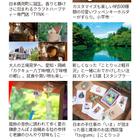
日本橋兜町に誕生。香りと静け
カスタマイズも楽しい!約500種
さに包まれるクラフトハーブテ
類の可愛いワッペンキーホルダ
ィー専門店「TYNK
ーがずらり。小平市
Kabutocho」 | ことりっぷ
「Kimamaya T&K」 | ことりっ
ぷ
大人の工場見学へ、愛知・岡崎
新しくなった「ことりっぷ軽井
「カクキュー八丁味噌(八丁味噌
沢」と一緒におでかけしたい注
の郷)」。試食や買い物も楽しみ
目スポット13選【スタンプラリ
♪ | ことりっぷ
ー開催中】 | ことりっぷ
風鈴の音色に誘われて歩く夏の
日本の手仕事の「いま」が詰ま
鎌倉さんぽ♪由緒ある社の参拝
った器と雑貨のお店/西荻窪
と老舗のひんやり甘味も | こと
「tsugumi」 | ことりっぷ
りっぷ