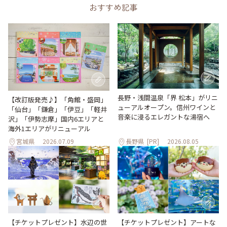
おすすめ記事
長野・浅間温泉「界 松本」がリニ
【改訂版発売♪】「角館・盛岡」
ューアルオープン。信州ワインと
「仙台」「鎌倉」「伊豆」「軽井
音楽に浸るエレガントな湯宿へ
沢」「伊勢志摩」国内6エリアと
海外1エリアがリニューアル
宮城県
2026.07.09
長野県
[PR]
2026.08.05
【チケットプレゼント】水辺の世
【チケットプレゼント】アートな