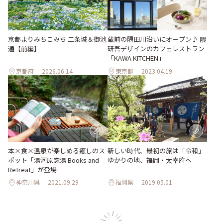
京都よりみちこみち 二条城＆御池
蔵前の隅田川沿いにオープン♪ 隈
通【前編】
研吾デザインのカフェレストラン
「KAWA KITCHEN」
京都府
2026.06.14
東京都
2023.04.19
本×食×温泉が楽しめる癒しのス
新しい時代、最初の旅は「令和」
ポット「湯河原惣湯 Books and
ゆかりの地、福岡・太宰府へ
Retreat」が登場
神奈川県
2021.09.29
福岡県
2019.05.01