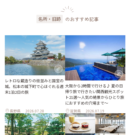
のおすすめ記事
名所・旧跡
レトロな蔵造りの街並みと国宝の
大阪から2時間で行ける♪ 夏の日
城。松本の城下町で心ほぐれる週
帰り旅で行きたい関西観光スポッ
末1泊2日の旅
ト21選～人気の絶景からひとり旅
におすすめの穴場まで～
長野県
2026.07.28
滋賀県
2026.07.19