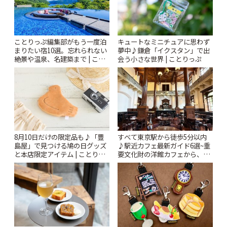
ことりっぷ編集部がもう一度泊
キュートなミニチュアに思わず
まりたい宿10選。忘れられない
夢中♪鎌倉「イクスタン」で出
絶景や温泉、名建築まで | こと
会う小さな世界 | ことりっぷ
りっぷ
8月10日だけの限定品も♪「豊
すべて東京駅から徒歩5分以内
島屋」で見つける鳩の日グッズ
♪駅近カフェ最新ガイド6選~重
と本店限定アイテム | ことりっ
要文化財の洋館カフェから、改
ぷ
札すぐのレトロ喫茶まで~ | こと
りっぷ