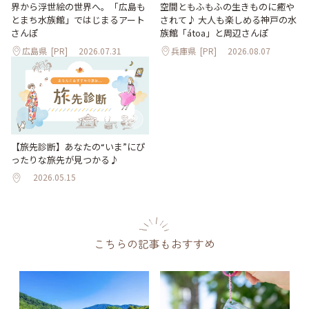
界から浮世絵の世界へ。「広島も
空間ともふもふの生きものに癒や
とまち水族館」ではじまるアート
されて♪ 大人も楽しめる神戸の水
さんぽ
族館「átoa」と周辺さんぽ
広島県
[PR]
2026.07.31
兵庫県
[PR]
2026.08.07
【旅先診断】あなたの“いま”にぴ
ったりな旅先が見つかる♪
2026.05.15
こちらの記事もおすすめ