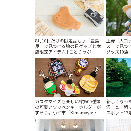
8月10日だけの限定品も♪「豊島
上野「大ゴ
屋」で見つける鳩の日グッズと本
ス」で見つ
店限定アイテム | ことりっぷ
グッズ10選 
カスタマイズも楽しい!約500種類
新しくなっ
の可愛いワッペンキーホルダーが
沢」と一緒
ずらり。小平市「Kimamaya
スポット13
T&K」 | ことりっぷ
催中】 | こ