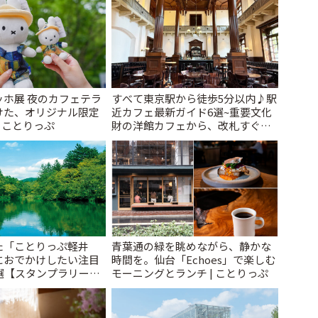
ッホ展 夜のカフェテラ
すべて東京駅から徒歩5分以内♪駅
けた、オリジナル限定
近カフェ最新ガイド6選~重要文化
| ことりっぷ
財の洋館カフェから、改札すぐの
レトロ喫茶まで~ | ことりっぷ
た「ことりっぷ軽井
青葉通の緑を眺めながら、静かな
におでかけしたい注目
時間を。仙台「Echoes」で楽しむ
選【スタンプラリー開
モーニングとランチ | ことりっぷ
とりっぷ