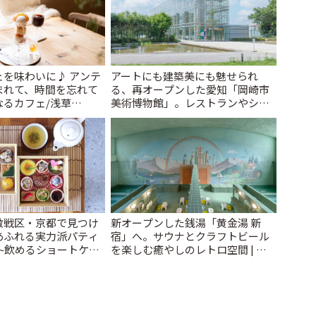
ェを味わいに♪ アンテ
アートにも建築美にも魅せられ
まれて、時間を忘れて
る、再オープンした愛知「岡崎市
なるカフェ/浅草
美術博物館」。レストランやショ
 cafe」 | ことりっぷ
ップも充実 | ことりっぷ
激戦区・京都で見つけ
新オープンした銭湯「黄金湯 新
あふれる実力派パティ
宿」へ。サウナとクラフトビール
~飲めるショートケー
を楽しむ癒やしのレトロ空間 | こ
タヌーンティー他~ |
とりっぷ