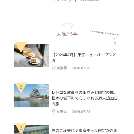
人気記事
1
【2026年7月】東京ニューオープン23
選
東京都
2026.07.30
2
レトロな蔵造りの街並みと国宝の城。
松本の城下町で心ほぐれる週末1泊2日
の旅
長野県
2026.07.28
3
夏のご褒美に♪東京ホテル限定かき氷