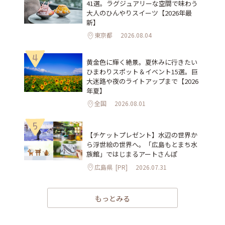
41選。ラグジュアリーな空間で味わう
大人のひんやりスイーツ【2026年最
新】
東京都
2026.08.04
4
黄金色に輝く絶景。夏休みに行きたい
ひまわりスポット＆イベント15選。巨
大迷路や夜のライトアップまで【2026
年夏】
全国
2026.08.01
5
【チケットプレゼント】水辺の世界か
ら浮世絵の世界へ。「広島もとまち水
族館」ではじまるアートさんぽ
広島県
[PR]
2026.07.31
もっとみる