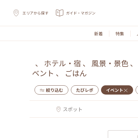
エリアから探す
ガイド・マガジン
新着
特集
、
ホテル・宿
、
風景・景色
ベント
、
ごはん
絞り込む
たびレポ
イベント
スポット