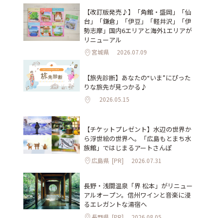
【改訂版発売♪】「角館・盛岡」「仙
台」「鎌倉」「伊豆」「軽井沢」「伊
勢志摩」国内6エリアと海外1エリアが
リニューアル
宮城県
2026.07.09
【旅先診断】あなたの“いま”にぴった
りな旅先が見つかる♪
2026.05.15
【チケットプレゼント】水辺の世界か
ら浮世絵の世界へ。「広島もとまち水
族館」ではじまるアートさんぽ
広島県
[PR]
2026.07.31
長野・浅間温泉「界 松本」がリニュー
アルオープン。信州ワインと音楽に浸
るエレガントな湯宿へ
長野県
[PR]
2026.08.05