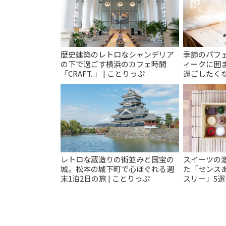
歴史建築のレトロなシャンデリア
季節のパフ
の下で過ごす横浜のカフェ時間
ィークに囲
「CRAFT. 」 | ことりっぷ
過ごしたく
「annorum
レトロな蔵造りの街並みと国宝の
スイーツの
城。松本の城下町で心ほぐれる週
た「センス
末1泊2日の旅 | ことりっぷ
スリー」5選
キや重箱アフ
ことりっぷ