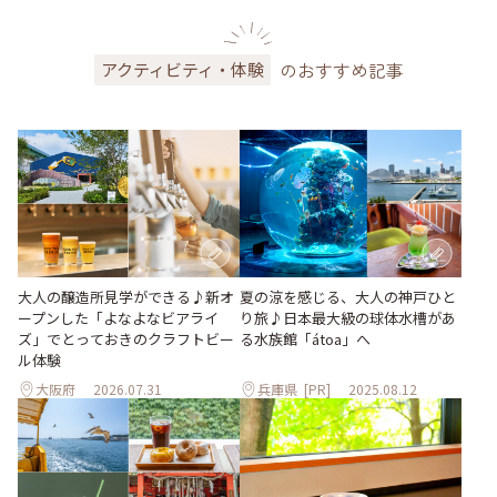
のおすすめ記事
アクティビティ・体験
大人の醸造所見学ができる♪新オ
夏の涼を感じる、大人の神戸ひと
ープンした「よなよなビアライ
り旅♪日本最大級の球体水槽があ
ズ」でとっておきのクラフトビー
る水族館「átoa」へ
ル体験
大阪府
2026.07.31
兵庫県
[PR]
2025.08.12