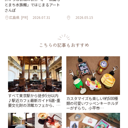
とまち水族館」ではじまるアート
さんぽ
広島県
[PR]
2026.07.31
2026.05.15
こちらの記事もおすすめ
すべて東京駅から徒歩5分以内
カスタマイズも楽しい!約500種
♪駅近カフェ最新ガイド6選~重
類の可愛いワッペンキーホルダ
要文化財の洋館カフェから、改
ーがずらり。小平市
札すぐのレトロ喫茶まで~ | こと
「Kimamaya T&K」 | ことりっ
りっぷ
ぷ