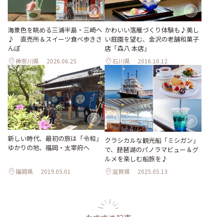
海景色を眺める三浦半島・三崎へ
かわいい落雁づくり体験も♪美し
♪ 直売所＆スイーツ食べ歩きさ
い庭園を望む、金沢の老舗和菓子
んぽ
店「森八 本店」
神奈川県
2026.06.25
石川県
2016.10.12
新しい時代、最初の旅は「令和」
クラシカルな観光船「ミシガン」
ゆかりの地、福岡・太宰府へ
で、琵琶湖のパノラマビュー＆グ
ルメを楽しむ船旅を♪
福岡県
2019.05.01
滋賀県
2025.05.13