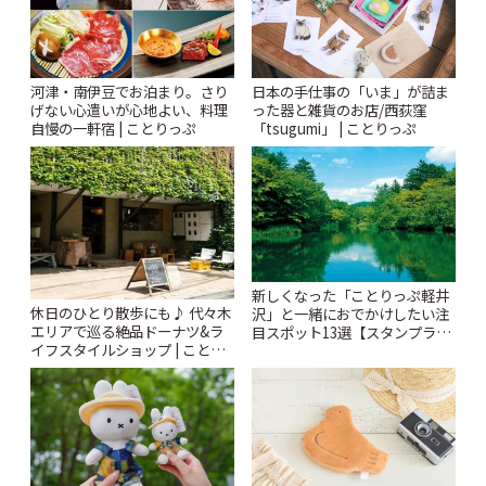
河津・南伊豆でお泊まり。さり
日本の手仕事の「いま」が詰ま
げない心遣いが心地よい、料理
った器と雑貨のお店/西荻窪
自慢の一軒宿 | ことりっぷ
「tsugumi」 | ことりっぷ
新しくなった「ことりっぷ軽井
休日のひとり散歩にも♪ 代々木
沢」と一緒におでかけしたい注
エリアで巡る絶品ドーナツ&ラ
目スポット13選【スタンプラリ
イフスタイルショップ | ことり
ー開催中】 | ことりっぷ
っぷ