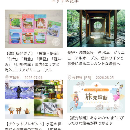
おすすめ記事
長野・浅間温泉「界 松本」がリニ
【改訂版発売♪】「角館・盛岡」
ューアルオープン。信州ワインと
「仙台」「鎌倉」「伊豆」「軽井
音楽に浸るエレガントな湯宿へ
沢」「伊勢志摩」国内6エリアと
海外1エリアがリニューアル
宮城県
2026.07.09
長野県
[PR]
2026.08.05
【旅先診断】あなたの“いま”にぴ
ったりな旅先が見つかる♪
【チケットプレゼント】水辺の世
界から浮世絵の世界へ。「広島も