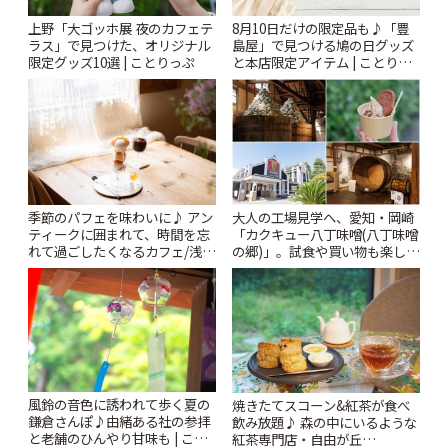
上野「大ゴッホ展 夜のカフェテ
8月10日だけの限定品も♪「豊
ラス」で見つけた、オリジナル
島屋」で見つける鳩の日グッズ
限定グッズ10選 | ことりっぷ
と本店限定アイテム | ことりっ
ぷ
季節のパフェを味わいに♪ アン
大人の工場見学へ、愛知・岡崎
ティークに囲まれて、時間を忘
「カクキュー八丁味噌(八丁味噌
れて過ごしたくなるカフェ/浅草
の郷)」。試食や買い物も楽しみ
「annorum cafe」 | ことりっぷ
♪ | ことりっぷ
風鈴の音色に誘われて歩く夏の
焼きたてスコーン&紅茶が食べ
鎌倉さんぽ♪由緒ある社の参拝
飲み放題♪ 森の中にいるような
と老舗のひんやり甘味も | こと
紅茶専門店・自由が丘