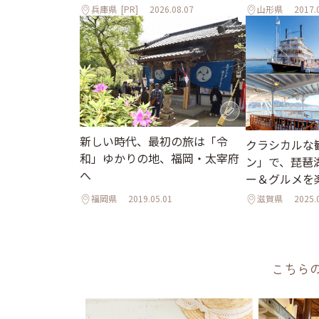
ぽ
兵庫県
[PR]
2026.08.07
山形県
2017.
新しい時代、最初の旅は「令
クラシカルな
和」ゆかりの地、福岡・太宰府
ン」で、琵琶
へ
ー＆グルメを
福岡県
2019.05.01
滋賀県
2025.
こちら