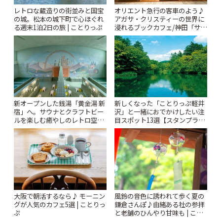
レトロな蔵造りの街並みと国宝
オリエント急行の客車のよう♪
の城。松本の城下町で心ほぐれ
アガサ・クリスティーの世界に
る週末1泊2日の旅 | ことりっぷ
浸れるブックカフェ/神田「サロ
ンクリスティ」 | ことりっぷ
新オープンした銭湯「黄金湯 新
新しくなった「ことりっぷ軽井
宿」へ。サウナとクラフトビー
沢」と一緒におでかけしたい注
ルを楽しむ癒やしのレトロ空間
目スポット13選【スタンプラリ
| ことりっぷ
ー開催中】 | ことりっぷ
風鈴の音色に誘われて歩く夏の
大阪で朝活するなら♪ モーニン
鎌倉さんぽ♪由緒ある社の参拝
グが人気のカフェ5選 | ことりっ
と老舗のひんやり甘味も | こと
ぷ
りっぷ