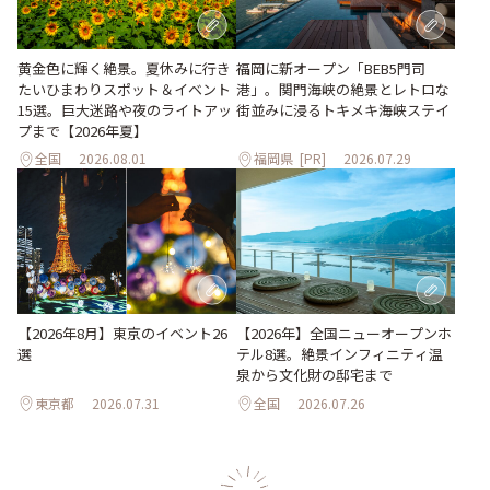
黄金色に輝く絶景。夏休みに行き
福岡に新オープン「BEB5門司
たいひまわりスポット＆イベント
港」。関門海峡の絶景とレトロな
15選。巨大迷路や夜のライトアッ
街並みに浸るトキメキ海峡ステイ
プまで【2026年夏】
全国
2026.08.01
福岡県
[PR]
2026.07.29
【2026年8月】東京のイベント26
【2026年】全国ニューオープンホ
選
テル8選。絶景インフィニティ温
泉から文化財の邸宅まで
東京都
2026.07.31
全国
2026.07.26