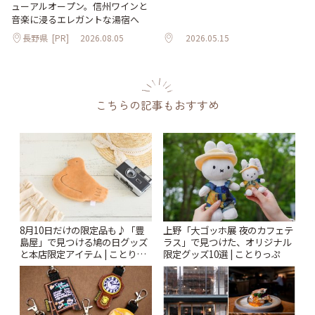
ューアルオープン。信州ワインと
音楽に浸るエレガントな湯宿へ
長野県
[PR]
2026.08.05
2026.05.15
こちらの記事もおすすめ
8月10日だけの限定品も♪「豊
上野「大ゴッホ展 夜のカフェテ
島屋」で見つける鳩の日グッズ
ラス」で見つけた、オリジナル
と本店限定アイテム | ことりっ
限定グッズ10選 | ことりっぷ
ぷ