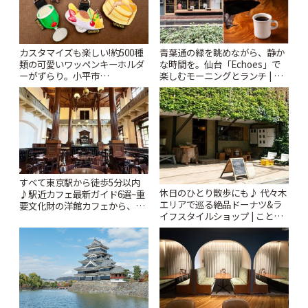
カスタマイズも楽しい!約500種
青葉通の緑を眺めながら、静か
類の可愛いワッペンキーホルダ
な時間を。仙台「Echoes」で
ーがずらり。小平市
楽しむモーニングとランチ | こ
「Kimamaya T&K」 | ことりっ
とりっぷ
ぷ
すべて東京駅から徒歩5分以内
休日のひとり散歩にも♪ 代々木
♪駅近カフェ最新ガイド6選~重
エリアで巡る絶品ドーナツ&ラ
要文化財の洋館カフェから、改
イフスタイルショップ | ことり
札すぐのレトロ喫茶まで~ | こと
っぷ
りっぷ