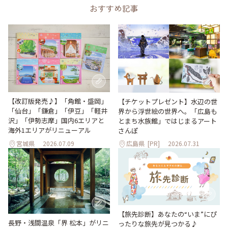
おすすめ記事
【改訂版発売♪】「角館・盛岡」
【チケットプレゼント】水辺の世
「仙台」「鎌倉」「伊豆」「軽井
界から浮世絵の世界へ。「広島も
沢」「伊勢志摩」国内6エリアと
とまち水族館」ではじまるアート
海外1エリアがリニューアル
さんぽ
宮城県
2026.07.09
広島県
[PR]
2026.07.31
【旅先診断】あなたの“いま”にぴ
長野・浅間温泉「界 松本」がリニ
ったりな旅先が見つかる♪