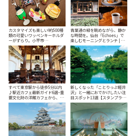
カスタマイズも楽しい!約500種
青葉通の緑を眺めながら、静か
類の可愛いワッペンキーホルダ
な時間を。仙台「Echoes」で
ーがずらり。小平市
楽しむモーニングとランチ | こ
「Kimamaya T&K」 | ことりっ
とりっぷ
ぷ
すべて東京駅から徒歩5分以内
新しくなった「ことりっぷ軽井
♪駅近カフェ最新ガイド6選~重
沢」と一緒におでかけしたい注
要文化財の洋館カフェから、改
目スポット13選【スタンプラリ
札すぐのレトロ喫茶まで~ | こと
ー開催中】 | ことりっぷ
りっぷ