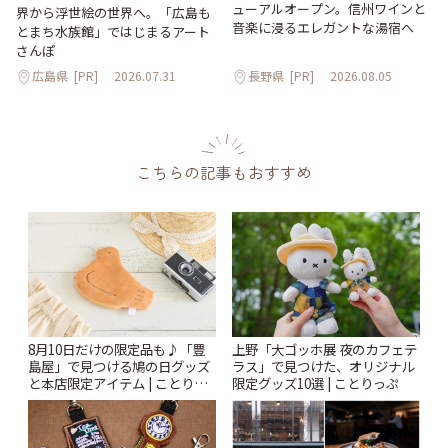
ューアルオープン。信州ワインと
界から浮世絵の世界へ。「広島も
音楽に浸るエレガントな湯宿へ
とまち水族館」ではじまるアート
さんぽ
広島県
[PR]
2026.07.31
長野県
[PR]
2026.08.05
こちらの記事もおすすめ
8月10日だけの限定品も♪「豊
上野「大ゴッホ展 夜のカフェテ
島屋」で見つける鳩の日グッズ
ラス」で見つけた、オリジナル
と本店限定アイテム | ことりっ
限定グッズ10選 | ことりっぷ
ぷ