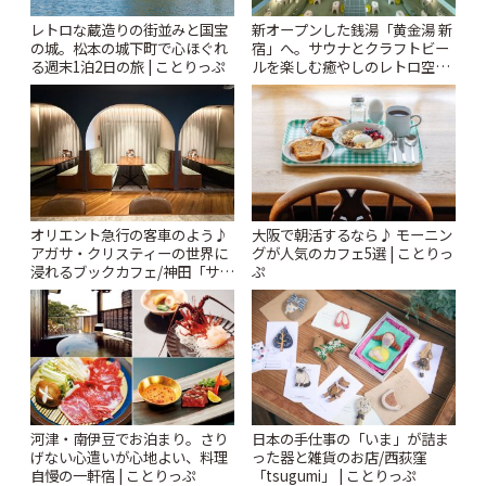
レトロな蔵造りの街並みと国宝
新オープンした銭湯「黄金湯 新
の城。松本の城下町で心ほぐれ
宿」へ。サウナとクラフトビー
る週末1泊2日の旅 | ことりっぷ
ルを楽しむ癒やしのレトロ空間
| ことりっぷ
オリエント急行の客車のよう♪
大阪で朝活するなら♪ モーニン
アガサ・クリスティーの世界に
グが人気のカフェ5選 | ことりっ
浸れるブックカフェ/神田「サロ
ぷ
ンクリスティ」 | ことりっぷ
河津・南伊豆でお泊まり。さり
日本の手仕事の「いま」が詰ま
げない心遣いが心地よい、料理
った器と雑貨のお店/西荻窪
自慢の一軒宿 | ことりっぷ
「tsugumi」 | ことりっぷ