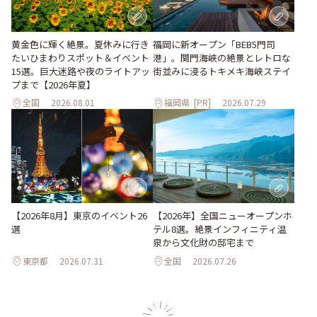
黄金色に輝く絶景。夏休みに行き
福岡に新オープン「BEB5門司
たいひまわりスポット＆イベント
港」。関門海峡の絶景とレトロな
15選。巨大迷路や夜のライトアッ
街並みに浸るトキメキ海峡ステイ
プまで【2026年夏】
全国
2026.08.01
福岡県
[PR]
2026.07.29
【2026年8月】東京のイベント26
【2026年】全国ニューオープンホ
選
テル8選。絶景インフィニティ温
泉から文化財の邸宅まで
東京都
2026.07.31
全国
2026.07.26