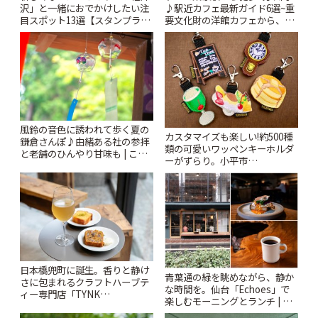
沢」と一緒におでかけしたい注
♪駅近カフェ最新ガイド6選~重
目スポット13選【スタンプラリ
要文化財の洋館カフェから、改
ー開催中】 | ことりっぷ
札すぐのレトロ喫茶まで~ | こと
りっぷ
風鈴の音色に誘われて歩く夏の
カスタマイズも楽しい!約500種
鎌倉さんぽ♪由緒ある社の参拝
類の可愛いワッペンキーホルダ
と老舗のひんやり甘味も | こと
ーがずらり。小平市
りっぷ
「Kimamaya T&K」 | ことりっ
ぷ
日本橋兜町に誕生。香りと静け
青葉通の緑を眺めながら、静か
さに包まれるクラフトハーブテ
な時間を。仙台「Echoes」で
ィー専門店「TYNK
楽しむモーニングとランチ | こ
Kabutocho」 | ことりっぷ
とりっぷ