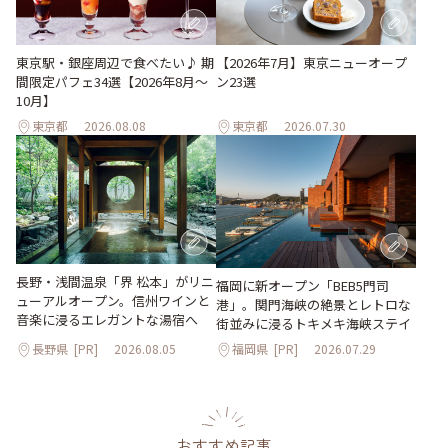
東京駅・銀座周辺で食べたい♪ 期
【2026年7月】東京ニューオープ
間限定パフェ34選【2026年8月～
ン23選
10月】
東京都
2026.08.08
東京都
2026.07.30
長野・浅間温泉「界 松本」がリニ
福岡に新オープン「BEB5門司
ューアルオープン。信州ワインと
港」。関門海峡の絶景とレトロな
音楽に浸るエレガントな湯宿へ
街並みに浸るトキメキ海峡ステイ
長野県
[PR]
2026.08.05
福岡県
[PR]
2026.07.29
おすすめ記事