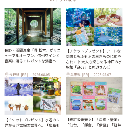
長野・浅間温泉「界 松本」がリニ
【チケットプレゼント】アートな
ューアルオープン。信州ワインと
空間ともふもふの生きものに癒や
音楽に浸るエレガントな湯宿へ
されて♪ 大人も楽しめる神戸の水
族館「átoa」と周辺さんぽ
長野県
[PR]
2026.08.05
兵庫県
[PR]
2026.08.07
【改訂版発売♪】「角館・盛岡」
【チケットプレゼント】水辺の世
「仙台」「鎌倉」「伊豆」「軽井
界から浮世絵の世界へ。「広島も