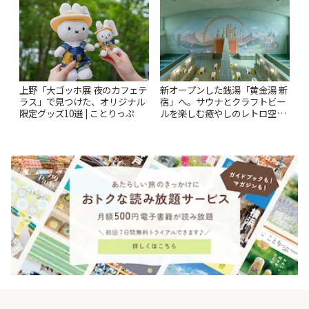
上野「大ゴッホ展 夜のカフェテ
新オープンした銭湯「黄金湯 新
ラス」で見つけた、オリジナル
宿」へ。サウナとクラフトビー
限定グッズ10選 | ことりっぷ
ルを楽しむ癒やしのレトロ空間
| ことりっぷ