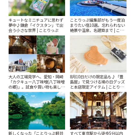
キュートなミニチュアに思わず
ことりっぷ編集部がもう一度泊
夢中♪鎌倉「イクスタン」で出
まりたい宿10選。忘れられない
会う小さな世界 | ことりっぷ
絶景や温泉、名建築まで | こと
りっぷ
大人の工場見学へ、愛知・岡崎
8月10日だけの限定品も♪「豊
「カクキュー八丁味噌(八丁味噌
島屋」で見つける鳩の日グッズ
の郷)」。試食や買い物も楽しみ
と本店限定アイテム | ことりっ
♪ | ことりっぷ
ぷ
新しくなった「ことりっぷ軽井
すべて東京駅から徒歩5分以内