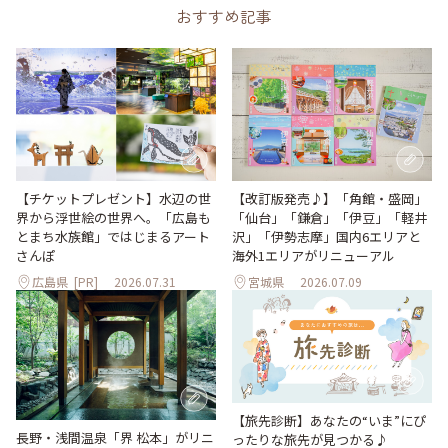
おすすめ記事
【改訂版発売♪】「角館・盛岡」
【チケットプレゼント】水辺の世
「仙台」「鎌倉」「伊豆」「軽井
界から浮世絵の世界へ。「広島も
沢」「伊勢志摩」国内6エリアと
とまち水族館」ではじまるアート
海外1エリアがリニューアル
さんぽ
広島県
[PR]
2026.07.31
宮城県
2026.07.09
【旅先診断】あなたの“いま”にぴ
長野・浅間温泉「界 松本」がリニ
ったりな旅先が見つかる♪