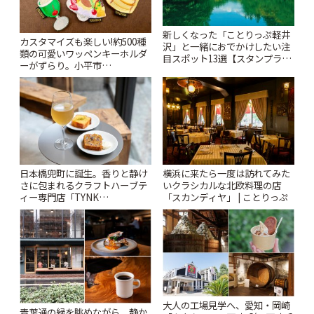
新しくなった「ことりっぷ軽井
カスタマイズも楽しい!約500種
沢」と一緒におでかけしたい注
類の可愛いワッペンキーホルダ
目スポット13選【スタンプラリ
ーがずらり。小平市
ー開催中】 | ことりっぷ
「Kimamaya T&K」 | ことりっ
ぷ
日本橋兜町に誕生。香りと静け
横浜に来たら一度は訪れてみた
さに包まれるクラフトハーブテ
いクラシカルな北欧料理の店
ィー専門店「TYNK
「スカンディヤ」 | ことりっぷ
Kabutocho」 | ことりっぷ
大人の工場見学へ、愛知・岡崎
青葉通の緑を眺めながら、静か