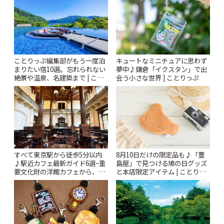
ことりっぷ編集部がもう一度泊
キュートなミニチュアに思わず
まりたい宿10選。忘れられない
夢中♪鎌倉「イクスタン」で出
絶景や温泉、名建築まで | こと
会う小さな世界 | ことりっぷ
りっぷ
すべて東京駅から徒歩5分以内
8月10日だけの限定品も♪「豊
♪駅近カフェ最新ガイド6選~重
島屋」で見つける鳩の日グッズ
要文化財の洋館カフェから、改
と本店限定アイテム | ことりっ
札すぐのレトロ喫茶まで~ | こと
ぷ
りっぷ