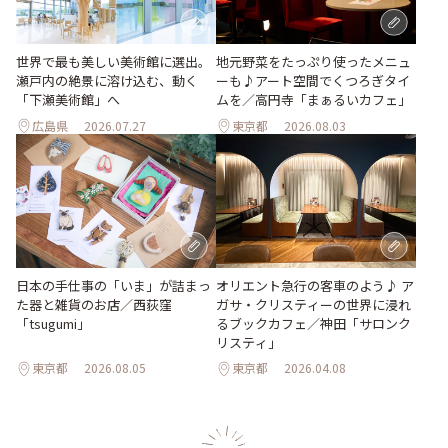
世界で最も美しい美術館に選出。
地元野菜をたっぷり使ったメニュ
瀬戸内の絶景に溶け込む、動く
ーも♪アート空間でくつろぎタイ
「下瀬美術館」へ
ムを／高円寺「まぁるいカフェ」
広島県
2026.07.27
東京都
2026.08.03
日本の手仕事の「いま」が詰まっ
オリエント急行の客車のよう♪ ア
た器と雑貨のお店／西荻窪
ガサ・クリスティーの世界に浸れ
「tsugumi」
るブックカフェ／神田「サロンク
リスティ」
東京都
2026.08.05
東京都
2026.04.08