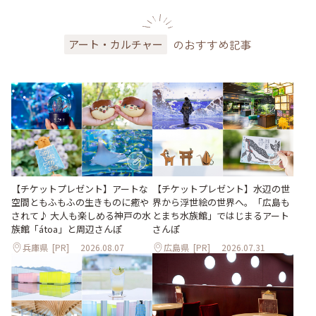
のおすすめ記事
アート・カルチャー
【チケットプレゼント】アートな
【チケットプレゼント】水辺の世
空間ともふもふの生きものに癒や
界から浮世絵の世界へ。「広島も
されて♪ 大人も楽しめる神戸の水
とまち水族館」ではじまるアート
族館「átoa」と周辺さんぽ
さんぽ
兵庫県
[PR]
2026.08.07
広島県
[PR]
2026.07.31