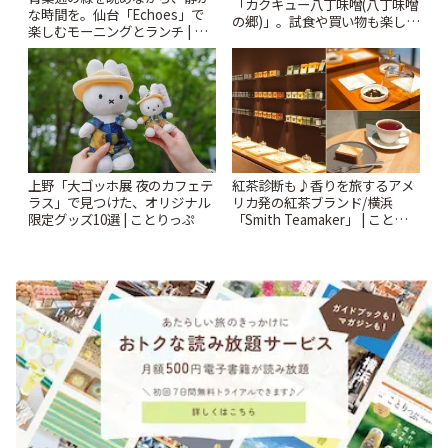
「カクキュー八丁味噌(八丁味噌
な時間を。仙台「Echoes」で
の郷)」。試食や買い物も楽しみ
楽しむモーニングとランチ | こ
♪ | ことりっぷ
とりっぷ
上野「大ゴッホ展 夜のカフェテ
紅茶診断も♪香りを旅するアメ
ラス」で見つけた、オリジナル
リカ発の紅茶ブランド/横浜
限定グッズ10選 | ことりっぷ
「Smith Teamaker」 | ことりっ
ぷ