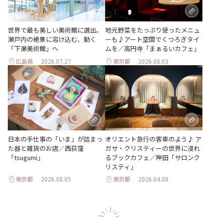
世界で最も美しい美術館に選出。
地元野菜をたっぷり使ったメニュ
瀬戸内の絶景に溶け込む、動く
ーも♪アート空間でくつろぎタイ
「下瀬美術館」へ
ムを／高円寺「まぁるいカフェ」
広島県
2026.07.27
東京都
2026.08.03
日本の手仕事の「いま」が詰まっ
オリエント急行の客車のよう♪ ア
た器と雑貨のお店／西荻窪
ガサ・クリスティーの世界に浸れ
「tsugumi」
るブックカフェ／神田「サロンク
リスティ」
東京都
2026.08.05
東京都
2026.04.08