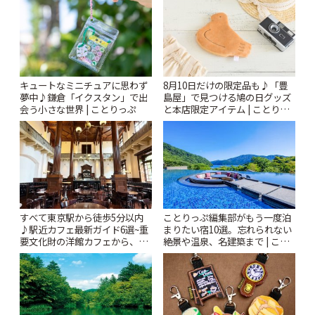
キュートなミニチュアに思わず
8月10日だけの限定品も♪「豊
夢中♪鎌倉「イクスタン」で出
島屋」で見つける鳩の日グッズ
会う小さな世界 | ことりっぷ
と本店限定アイテム | ことりっ
ぷ
すべて東京駅から徒歩5分以内
ことりっぷ編集部がもう一度泊
♪駅近カフェ最新ガイド6選~重
まりたい宿10選。忘れられない
要文化財の洋館カフェから、改
絶景や温泉、名建築まで | こと
札すぐのレトロ喫茶まで~ | こと
りっぷ
りっぷ