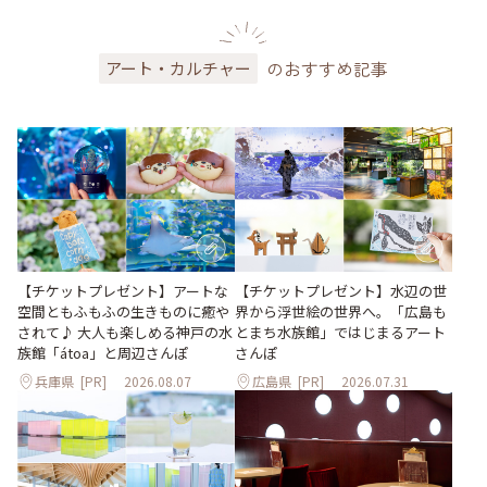
のおすすめ記事
アート・カルチャー
【チケットプレゼント】アートな
【チケットプレゼント】水辺の世
空間ともふもふの生きものに癒や
界から浮世絵の世界へ。「広島も
されて♪ 大人も楽しめる神戸の水
とまち水族館」ではじまるアート
族館「átoa」と周辺さんぽ
さんぽ
兵庫県
[PR]
2026.08.07
広島県
[PR]
2026.07.31