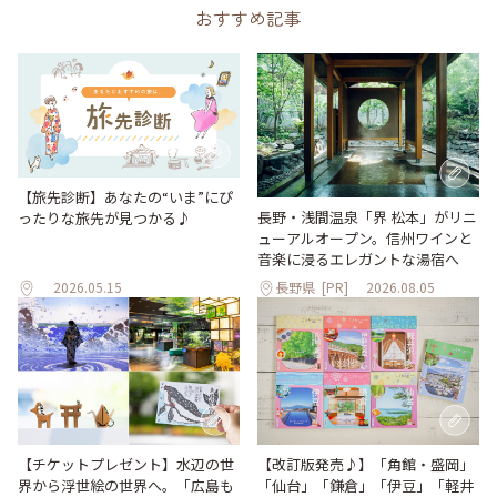
おすすめ記事
【旅先診断】あなたの“いま”にぴ
長野・浅間温泉「界 松本」がリニ
ったりな旅先が見つかる♪
ューアルオープン。信州ワインと
音楽に浸るエレガントな湯宿へ
2026.05.15
長野県
[PR]
2026.08.05
【改訂版発売♪】「角館・盛岡」
【チケットプレゼント】水辺の世
「仙台」「鎌倉」「伊豆」「軽井
界から浮世絵の世界へ。「広島も