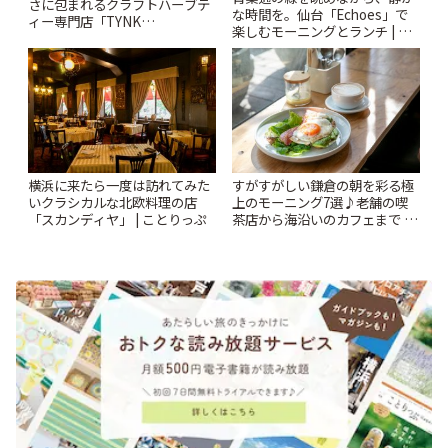
さに包まれるクラフトハーブテ
な時間を。仙台「Echoes」で
ィー専門店「TYNK
楽しむモーニングとランチ | こ
Kabutocho」 | ことりっぷ
とりっぷ
横浜に来たら一度は訪れてみた
すがすがしい鎌倉の朝を彩る極
いクラシカルな北欧料理の店
上のモーニング7選♪老舗の喫
「スカンディヤ」 | ことりっぷ
茶店から海沿いのカフェまで |
ことりっぷ