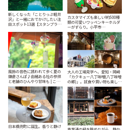
新しくなった「ことりっぷ軽井
カスタマイズも楽しい!約500種
沢」と一緒におでかけしたい注
類の可愛いワッペンキーホルダ
目スポット13選【スタンプラリ
ーがずらり。小平市
ー開催中】 | ことりっぷ
「Kimamaya T&K」 | ことりっ
ぷ
風鈴の音色に誘われて歩く夏の
大人の工場見学へ、愛知・岡崎
鎌倉さんぽ♪由緒ある社の参拝
「カクキュー八丁味噌(八丁味噌
と老舗のひんやり甘味も | こと
の郷)」。試食や買い物も楽しみ
りっぷ
♪ | ことりっぷ
日本橋兜町に誕生。香りと静け
青葉通の緑を眺めながら、静か