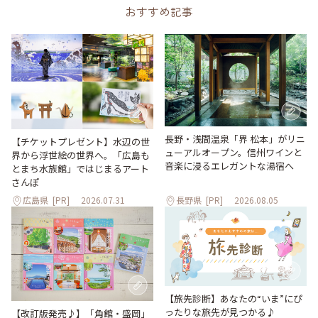
おすすめ記事
長野・浅間温泉「界 松本」がリニ
【チケットプレゼント】水辺の世
ューアルオープン。信州ワインと
界から浮世絵の世界へ。「広島も
音楽に浸るエレガントな湯宿へ
とまち水族館」ではじまるアート
さんぽ
広島県
[PR]
2026.07.31
長野県
[PR]
2026.08.05
【旅先診断】あなたの“いま”にぴ
ったりな旅先が見つかる♪
【改訂版発売♪】「角館・盛岡」