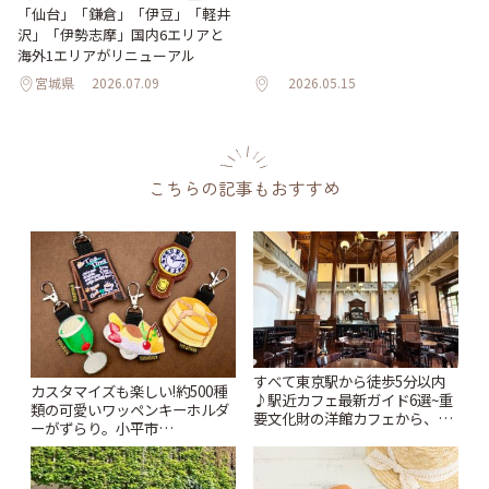
「仙台」「鎌倉」「伊豆」「軽井
沢」「伊勢志摩」国内6エリアと
海外1エリアがリニューアル
宮城県
2026.07.09
2026.05.15
こちらの記事もおすすめ
すべて東京駅から徒歩5分以内
カスタマイズも楽しい!約500種
♪駅近カフェ最新ガイド6選~重
類の可愛いワッペンキーホルダ
要文化財の洋館カフェから、改
ーがずらり。小平市
札すぐのレトロ喫茶まで~ | こと
「Kimamaya T&K」 | ことりっ
りっぷ
ぷ