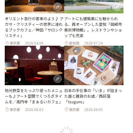
オリエント急行の客車のよう♪ ア
アートにも建築美にも魅せられ
ガサ・クリスティーの世界に浸れ
る、再オープンした愛知「岡崎市
るブックカフェ／神田「サロンク
美術博物館」。レストランやショ
リスティ」
ップも充実
東京都
2026.04.08
愛知県
2026.07.24
地元野菜をたっぷり使ったメニュ
日本の手仕事の「いま」が詰まっ
ーも♪アート空間でくつろぎタイ
た器と雑貨のお店／西荻窪
ムを／高円寺「まぁるいカフェ」
「tsugumi」
東京都
2026.08.03
東京都
2026.08.05