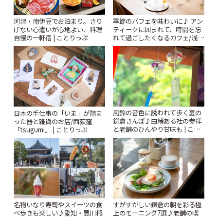
河津・南伊豆でお泊まり。さり
季節のパフェを味わいに♪ アン
げない心遣いが心地よい、料理
ティークに囲まれて、時間を忘
自慢の一軒宿 | ことりっぷ
れて過ごしたくなるカフェ/浅草
「annorum cafe」 | ことりっぷ
風鈴の音色に誘われて歩く夏の
日本の手仕事の「いま」が詰ま
鎌倉さんぽ♪由緒ある社の参拝
った器と雑貨のお店/西荻窪
と老舗のひんやり甘味も | こと
「tsugumi」 | ことりっぷ
りっぷ
名物いなり寿司やスイーツの食
すがすがしい鎌倉の朝を彩る極
べ歩きも楽しい♪愛知・豊川稲
上のモーニング7選♪老舗の喫