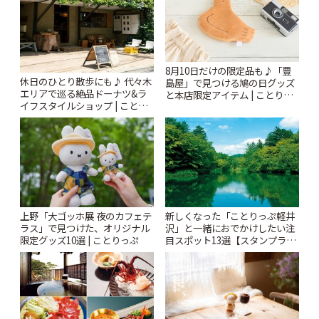
8月10日だけの限定品も♪「豊
休日のひとり散歩にも♪ 代々木
島屋」で見つける鳩の日グッズ
エリアで巡る絶品ドーナツ&ラ
と本店限定アイテム | ことりっ
イフスタイルショップ | ことり
ぷ
っぷ
上野「大ゴッホ展 夜のカフェテ
新しくなった「ことりっぷ軽井
ラス」で見つけた、オリジナル
沢」と一緒におでかけしたい注
限定グッズ10選 | ことりっぷ
目スポット13選【スタンプラリ
ー開催中】 | ことりっぷ