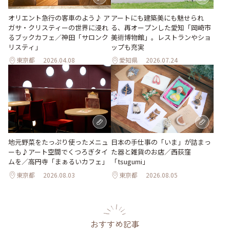
オリエント急行の客車のよう♪ ア
アートにも建築美にも魅せられ
ガサ・クリスティーの世界に浸れ
る、再オープンした愛知「岡崎市
るブックカフェ／神田「サロンク
美術博物館」。レストランやショ
リスティ」
ップも充実
東京都
2026.04.08
愛知県
2026.07.24
地元野菜をたっぷり使ったメニュ
日本の手仕事の「いま」が詰まっ
ーも♪アート空間でくつろぎタイ
た器と雑貨のお店／西荻窪
ムを／高円寺「まぁるいカフェ」
「tsugumi」
東京都
2026.08.03
東京都
2026.08.05
おすすめ記事