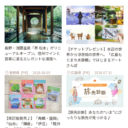
長野・浅間温泉「界 松本」がリニ
【チケットプレゼント】水辺の世
ューアルオープン。信州ワインと
界から浮世絵の世界へ。「広島も
音楽に浸るエレガントな湯宿へ
とまち水族館」ではじまるアート
さんぽ
長野県
[PR]
2026.08.05
広島県
[PR]
2026.07.31
【旅先診断】あなたの“いま”にぴ
ったりな旅先が見つかる♪
【改訂版発売♪】「角館・盛岡」
「仙台」「鎌倉」「伊豆」「軽井