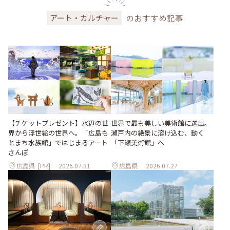
のおすすめ記事
アート・カルチャー
世界で最も美しい美術館に選出。
【チケットプレゼント】水辺の世
瀬戸内の絶景に溶け込む、動く
界から浮世絵の世界へ。「広島も
「下瀬美術館」へ
とまち水族館」ではじまるアート
さんぽ
広島県
[PR]
2026.07.31
広島県
2026.07.27