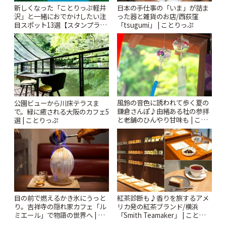
新しくなった「ことりっぷ軽井
日本の手仕事の「いま」が詰ま
沢」と一緒におでかけしたい注
った器と雑貨のお店/西荻窪
目スポット13選【スタンプラリ
「tsugumi」 | ことりっぷ
ー開催中】 | ことりっぷ
風鈴の音色に誘われて歩く夏の
公園ビューから川床テラスま
鎌倉さんぽ♪由緒ある社の参拝
で。緑に癒される大阪のカフェ5
と老舗のひんやり甘味も | こと
選 | ことりっぷ
りっぷ
紅茶診断も♪香りを旅するアメ
目の前で燃えるかき氷にうっと
リカ発の紅茶ブランド/横浜
り。吉祥寺の隠れ家カフェ「ル
「Smith Teamaker」 | ことりっ
ミエール」で物語の世界へ | こ
ぷ
とりっぷ