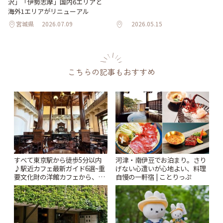
沢」「伊勢志摩」国内6エリアと
海外1エリアがリニューアル
宮城県
2026.07.09
2026.05.15
こちらの記事もおすすめ
すべて東京駅から徒歩5分以内
河津・南伊豆でお泊まり。さり
♪駅近カフェ最新ガイド6選~重
げない心遣いが心地よい、料理
要文化財の洋館カフェから、改
自慢の一軒宿 | ことりっぷ
札すぐのレトロ喫茶まで~ | こと
りっぷ