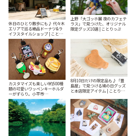
上野「大ゴッホ展 夜のカフェテ
休日のひとり散歩にも♪ 代々木
ラス」で見つけた、オリジナル
エリアで巡る絶品ドーナツ&ラ
限定グッズ10選 | ことりっぷ
イフスタイルショップ | ことり
っぷ
8月10日だけの限定品も♪「豊
カスタマイズも楽しい!約500種
島屋」で見つける鳩の日グッズ
類の可愛いワッペンキーホルダ
と本店限定アイテム | ことりっ
ーがずらり。小平市
ぷ
「Kimamaya T&K」 | ことりっ
ぷ