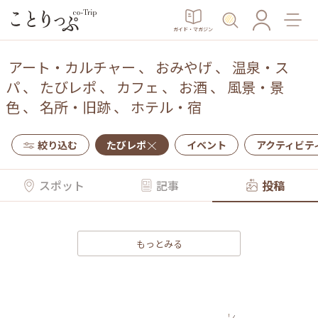
ガイド・マガジン
アート・カルチャー
、
おみやげ
、
温泉・ス
パ
、
たびレポ
、
カフェ
、
お酒
、
風景・景
色
、
名所・旧跡
、
ホテル・宿
絞り込む
たびレポ
イベント
アクティビテ
スポット
記事
投稿
もっとみる