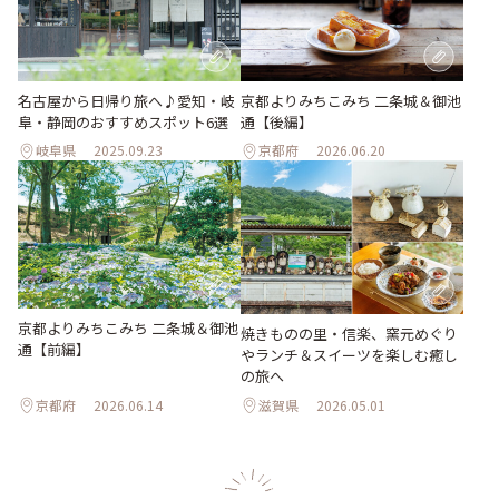
名古屋から日帰り旅へ♪愛知・岐
京都よりみちこみち 二条城＆御池
阜・静岡のおすすめスポット6選
通【後編】
岐阜県
2025.09.23
京都府
2026.06.20
京都よりみちこみち 二条城＆御池
焼きものの里・信楽、窯元めぐり
通【前編】
やランチ＆スイーツを楽しむ癒し
の旅へ
京都府
2026.06.14
滋賀県
2026.05.01