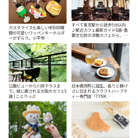
すべて東京駅から徒歩5分以内
カスタマイズも楽しい!約500種
♪駅近カフェ最新ガイド6選~重
類の可愛いワッペンキーホルダ
要文化財の洋館カフェから、改
ーがずらり。小平市
札すぐのレトロ喫茶まで~ | こと
「Kimamaya T&K」 | ことりっ
りっぷ
ぷ
公園ビューから川床テラスま
日本橋兜町に誕生。香りと静け
で。緑に癒される大阪のカフェ5
さに包まれるクラフトハーブテ
選 | ことりっぷ
ィー専門店「TYNK
Kabutocho」 | ことりっぷ