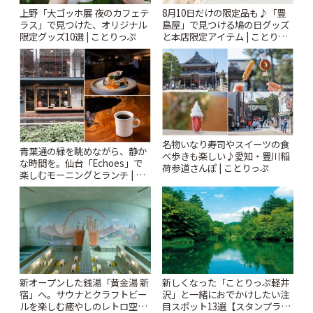
上野「大ゴッホ展 夜のカフェテ
8月10日だけの限定品も♪「豊
ラス」で見つけた、オリジナル
島屋」で見つける鳩の日グッズ
限定グッズ10選 | ことりっぷ
と本店限定アイテム | ことりっ
ぷ
名物いなり寿司やスイーツの食
青葉通の緑を眺めながら、静か
べ歩きも楽しい♪愛知・豊川稲
な時間を。仙台「Echoes」で
荷参道さんぽ | ことりっぷ
楽しむモーニングとランチ | こ
とりっぷ
新オープンした銭湯「黄金湯 新
新しくなった「ことりっぷ軽井
宿」へ。サウナとクラフトビー
沢」と一緒におでかけしたい注
ルを楽しむ癒やしのレトロ空間
目スポット13選【スタンプラリ