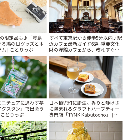
けの限定品も♪「豊島
すべて東京駅から徒歩5分以内♪駅
ける鳩の日グッズと本
近カフェ最新ガイド6選~重要文化
ム | ことりっぷ
財の洋館カフェから、改札すぐの
レトロ喫茶まで~ | ことりっぷ
ミニチュアに思わず夢
日本橋兜町に誕生。香りと静けさ
イクスタン」で出会う
に包まれるクラフトハーブティー
| ことりっぷ
専門店「TYNK Kabutocho」 | こ
とりっぷ