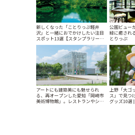
新しくなった「ことりっぷ軽井
公園ビュー
沢」と一緒におでかけしたい注目
緑に癒される
スポット13選【スタンプラリー開
とりっぷ
催中】 | ことりっぷ
アートにも建築美にも魅せられ
上野「大ゴ
る、再オープンした愛知「岡崎市
ス」で見つ
美術博物館」。レストランやショ
グッズ10選 
ップも充実 | ことりっぷ