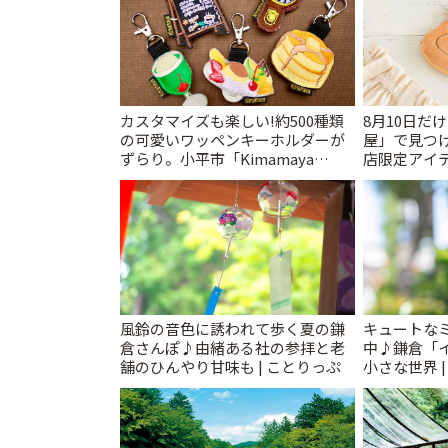
カスタマイズも楽しい!約500種類
8月10日だ
の可愛いワッペンキーホルダーが
屋」で見つ
ずらり。小平市「Kimamaya
店限定アイテ
T&K」 | ことりっぷ
風鈴の音色に誘われて歩く夏の鎌
キュートな
倉さんぽ♪由緒ある社の参拝と老
中♪鎌倉「
舗のひんやり甘味も | ことりっぷ
小さな世界 