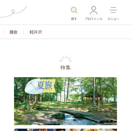
探す
プロフィール
メニュー
鎌倉
軽井沢
特集
色
名所・旧跡
温泉・スパ
その他施設
ごは