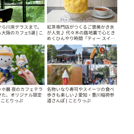
から川床テラスまで。
紅茶専門店がつくるご褒美かき氷
大阪のカフェ5選 | こ
が人気♪ 代々木の路地裏で心とき
めくひんやり時間「ティー スイー
ツ ラボ コンテナート」 | ことりっ
ぷ
ッホ展 夜のカフェテラ
名物いなり寿司やスイーツの食べ
けた、オリジナル限定
歩きも楽しい♪愛知・豊川稲荷参
| ことりっぷ
道さんぽ | ことりっぷ