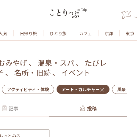
人気
日帰り旅
ひとり旅
カフェ
京都
東京
おみやげ
、
温泉・スパ
、
たびレ
子
、
名所・旧跡
、
イベント
アクティビティ・体験
アート・カルチャー
風景・景
記事
投稿
もっとみる