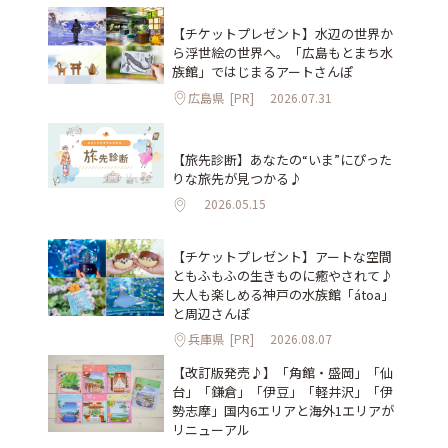
【チケットプレゼント】水辺の世界か
ら浮世絵の世界へ。「広島もとまち水
族館」ではじまるアートさんぽ
広島県
[PR]
2026.07.31
【旅先診断】あなたの“いま”にぴった
りな旅先が見つかる♪
2026.05.15
【チケットプレゼント】アートな空間
ともふもふの生きものに癒やされて♪
大人も楽しめる神戸の水族館「átoa」
と周辺さんぽ
兵庫県
[PR]
2026.08.07
【改訂版発売♪】「角館・盛岡」「仙
台」「鎌倉」「伊豆」「軽井沢」「伊
勢志摩」国内6エリアと海外1エリアが
リニューアル