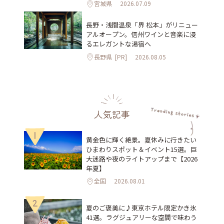
宮城県
2026.07.09
長野・浅間温泉「界 松本」がリニュー
アルオープン。信州ワインと音楽に浸
るエレガントな湯宿へ
長野県
[PR]
2026.08.05
人気記事
1
黄金色に輝く絶景。夏休みに行きたい
ひまわりスポット＆イベント15選。巨
大迷路や夜のライトアップまで【2026
年夏】
全国
2026.08.01
2
夏のご褒美に♪東京ホテル限定かき氷
41選。ラグジュアリーな空間で味わう