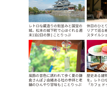
レトロな蔵造りの街並みと国宝の
休日のひと
城。松本の城下町で心ほぐれる週
リアで巡る
末1泊2日の旅 | ことりっぷ
スタイルショ
風鈴の音色に誘われて歩く夏の鎌
歴史ある建
倉さんぽ♪由緒ある社の参拝と老
を。レトロ
舗のひんやり甘味も | ことりっぷ
「カフェ ドゥ
っぷ