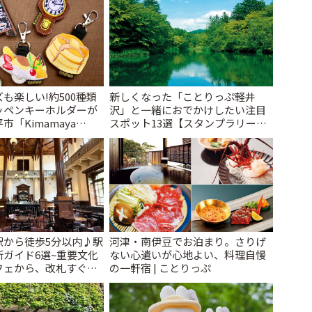
も楽しい!約500種類
新しくなった「ことりっぷ軽井
ッペンキーホルダーが
沢」と一緒におでかけしたい注目
「Kimamaya
スポット13選【スタンプラリー開
ことりっぷ
催中】 | ことりっぷ
駅から徒歩5分以内♪駅
河津・南伊豆でお泊まり。さりげ
ガイド6選~重要文化
ない心遣いが心地よい、料理自慢
フェから、改札すぐの
の一軒宿 | ことりっぷ
で~ | ことりっぷ