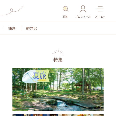
探す
プロフィール
メニュー
鎌倉
軽井沢
特集
色
名所・旧跡
温泉・スパ
その他施設
ごはん