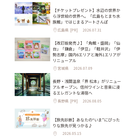
【チケットプレゼント】水辺の世界か
ら浮世絵の世界へ。「広島もとまち水
族館」ではじまるアートさんぽ
広島県
[PR]
2026.07.31
【改訂版発売♪】「角館・盛岡」「仙
台」「鎌倉」「伊豆」「軽井沢」「伊
勢志摩」国内6エリアと海外1エリアが
リニューアル
宮城県
2026.07.09
長野・浅間温泉「界 松本」がリニュー
アルオープン。信州ワインと音楽に浸
るエレガントな湯宿へ
長野県
[PR]
2026.08.05
【旅先診断】あなたの“いま”にぴった
りな旅先が見つかる♪
2026.05.15