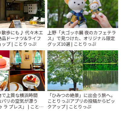
り散歩にも♪ 代々木エ
上野「大ゴッホ展 夜のカフェテラ
絶品ドーナツ&ライフ
ス」で見つけた、オリジナル限定
ップ | ことりっぷ
グッズ10選 | ことりっぷ
物で上質な横浜時間
「ひみつの絶景」に出会う旅へ。
なパリの空気が漂う
ことりっぷアプリの投稿からピッ
 ラ プレス」 | ことり
クアップ | ことりっぷ