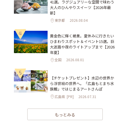
41選。ラグジュアリーな空間で味わう
大人のひんやりスイーツ【2026年最
新】
東京都
2026.08.04
4
黄金色に輝く絶景。夏休みに行きたい
ひまわりスポット＆イベント15選。巨
大迷路や夜のライトアップまで【2026
年夏】
全国
2026.08.01
5
【チケットプレゼント】水辺の世界か
ら浮世絵の世界へ。「広島もとまち水
族館」ではじまるアートさんぽ
広島県
[PR]
2026.07.31
もっとみる