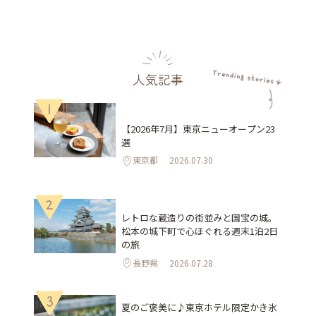
人気記事
1
【2026年7月】東京ニューオープン23
選
東京都
2026.07.30
2
レトロな蔵造りの街並みと国宝の城。
松本の城下町で心ほぐれる週末1泊2日
の旅
長野県
2026.07.28
3
夏のご褒美に♪東京ホテル限定かき氷