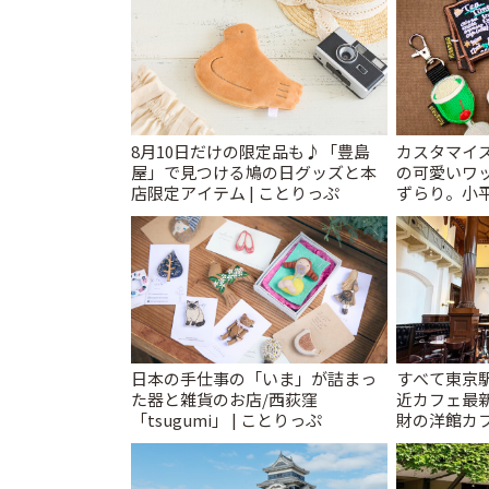
8月10日だけの限定品も♪「豊島
カスタマイズ
屋」で見つける鳩の日グッズと本
の可愛いワ
店限定アイテム | ことりっぷ
ずらり。小平市
T&K」 | 
日本の手仕事の「いま」が詰まっ
すべて東京
た器と雑貨のお店/西荻窪
近カフェ最新
「tsugumi」 | ことりっぷ
財の洋館カ
レトロ喫茶ま