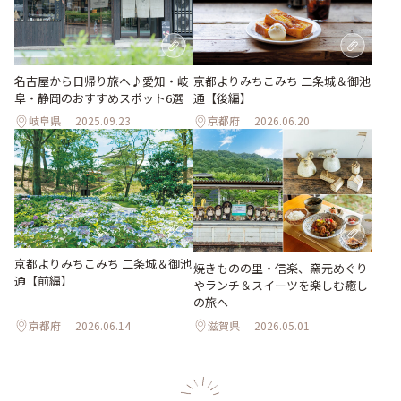
名古屋から日帰り旅へ♪愛知・岐
京都よりみちこみち 二条城＆御池
阜・静岡のおすすめスポット6選
通【後編】
岐阜県
2025.09.23
京都府
2026.06.20
京都よりみちこみち 二条城＆御池
焼きものの里・信楽、窯元めぐり
通【前編】
やランチ＆スイーツを楽しむ癒し
の旅へ
京都府
2026.06.14
滋賀県
2026.05.01