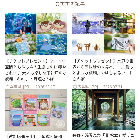
おすすめ記事
【チケットプレゼント】アートな
【チケットプレゼント】水辺の世
空間ともふもふの生きものに癒や
界から浮世絵の世界へ。「広島も
されて♪ 大人も楽しめる神戸の水
とまち水族館」ではじまるアート
族館「átoa」と周辺さんぽ
さんぽ
兵庫県
[PR]
2026.08.07
広島県
[PR]
2026.07.31
長野・浅間温泉「界 松本」がリニ
【改訂版発売♪】「角館・盛岡」