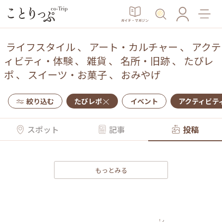
ガイド・マガジン
ライフスタイル
、
アート・カルチャー
、
アクテ
ィビティ・体験
、
雑貨
、
名所・旧跡
、
たびレ
ポ
、
スイーツ・お菓子
、
おみやげ
絞り込む
たびレポ
イベント
アクティビテ
スポット
記事
投稿
もっとみる