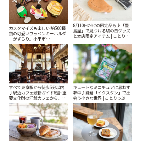
8月10日だけの限定品も♪「豊
カスタマイズも楽しい!約500種
島屋」で見つける鳩の日グッズ
類の可愛いワッペンキーホルダ
と本店限定アイテム | ことりっ
ーがずらり。小平市
ぷ
「Kimamaya T&K」 | ことりっ
ぷ
すべて東京駅から徒歩5分以内
キュートなミニチュアに思わず
♪駅近カフェ最新ガイド6選~重
夢中♪鎌倉「イクスタン」で出
要文化財の洋館カフェから、改
会う小さな世界 | ことりっぷ
札すぐのレトロ喫茶まで~ | こと
りっぷ