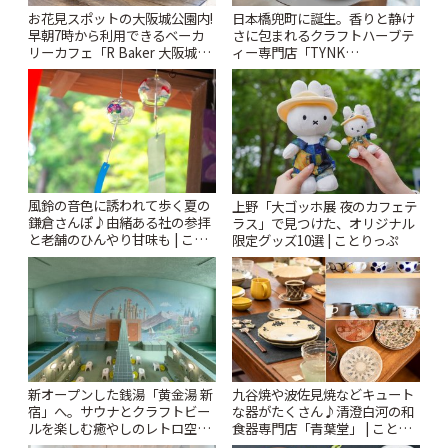
お花見スポットの大阪城公園内!
日本橋兜町に誕生。香りと静け
早朝7時から利用できるベーカ
さに包まれるクラフトハーブテ
リーカフェ「R Baker 大阪城公
ィー専門店「TYNK
園店」 | ことりっぷ
Kabutocho」 | ことりっぷ
風鈴の音色に誘われて歩く夏の
上野「大ゴッホ展 夜のカフェテ
鎌倉さんぽ♪由緒ある社の参拝
ラス」で見つけた、オリジナル
と老舗のひんやり甘味も | こと
限定グッズ10選 | ことりっぷ
りっぷ
新オープンした銭湯「黄金湯 新
九谷焼や波佐見焼などキュート
宿」へ。サウナとクラフトビー
な器がたくさん♪清澄白河の和
ルを楽しむ癒やしのレトロ空間
食器専門店「青葉堂」 | ことり
| ことりっぷ
っぷ