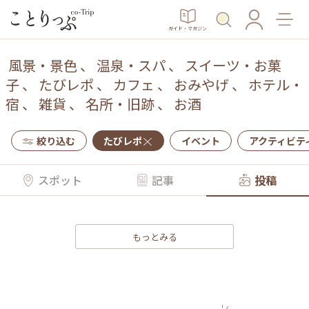
ガイド・マガジン
風景・景色
、
温泉・スパ
、
スイーツ・お菓
子
、
たびレポ
、
カフェ
、
おみやげ
、
ホテル・
宿
、
雑貨
、
名所・旧跡
、
お酒
絞り込む
たびレポ
イベント
アクティビテ
スポット
記事
投稿
もっとみる