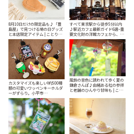
8月10日だけの限定品も♪「豊
すべて東京駅から徒歩5分以内
島屋」で見つける鳩の日グッズ
♪駅近カフェ最新ガイド6選~重
と本店限定アイテム | ことりっ
要文化財の洋館カフェから、改
ぷ
札すぐのレトロ喫茶まで~ | こと
りっぷ
風鈴の音色に誘われて歩く夏の
カスタマイズも楽しい!約500種
鎌倉さんぽ♪由緒ある社の参拝
類の可愛いワッペンキーホルダ
と老舗のひんやり甘味も | こと
ーがずらり。小平市
りっぷ
「Kimamaya T&K」 | ことりっ
ぷ