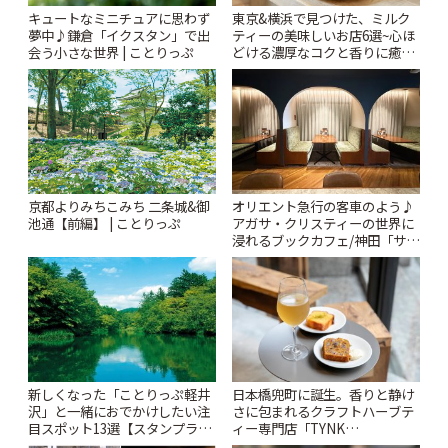
キュートなミニチュアに思わず
東京&横浜で見つけた、ミルク
夢中♪鎌倉「イクスタン」で出
ティーの美味しいお店6選~心ほ
会う小さな世界 | ことりっぷ
どける濃厚なコクと香りに癒や
されるティータイム~ | ことりっ
ぷ
京都よりみちこみち 二条城&御
オリエント急行の客車のよう♪
池通【前編】 | ことりっぷ
アガサ・クリスティーの世界に
浸れるブックカフェ/神田「サロ
ンクリスティ」 | ことりっぷ
新しくなった「ことりっぷ軽井
日本橋兜町に誕生。香りと静け
沢」と一緒におでかけしたい注
さに包まれるクラフトハーブテ
目スポット13選【スタンプラリ
ィー専門店「TYNK
ー開催中】 | ことりっぷ
Kabutocho」 | ことりっぷ