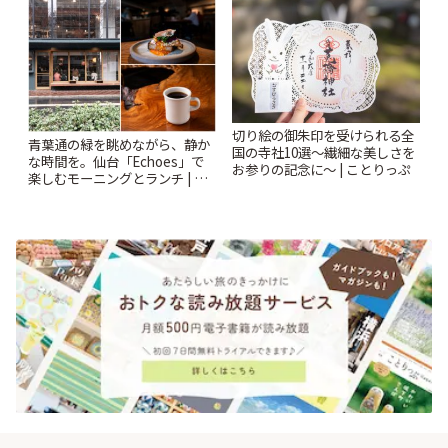
切り絵の御朱印を受けられる全
青葉通の緑を眺めながら、静か
国の寺社10選〜繊細な美しさを
な時間を。仙台「Echoes」で
お参りの記念に〜 | ことりっぷ
楽しむモーニングとランチ | こ
とりっぷ