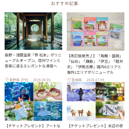
おすすめ記事
長野・浅間温泉「界 松本」がリニ
【改訂版発売♪】「角館・盛岡」
ューアルオープン。信州ワインと
「仙台」「鎌倉」「伊豆」「軽井
音楽に浸るエレガントな湯宿へ
沢」「伊勢志摩」国内6エリアと
海外1エリアがリニューアル
長野県
[PR]
2026.08.05
宮城県
2026.07.09
【チケットプレゼント】アートな
【チケットプレゼント】水辺の世