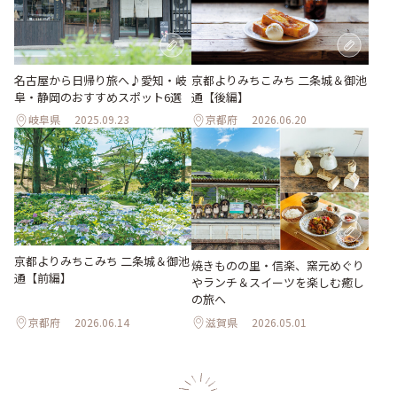
名古屋から日帰り旅へ♪愛知・岐
京都よりみちこみち 二条城＆御池
阜・静岡のおすすめスポット6選
通【後編】
岐阜県
2025.09.23
京都府
2026.06.20
京都よりみちこみち 二条城＆御池
焼きものの里・信楽、窯元めぐり
通【前編】
やランチ＆スイーツを楽しむ癒し
の旅へ
京都府
2026.06.14
滋賀県
2026.05.01