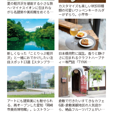
夏の軽井沢を堪能する小さな旅
カスタマイズも楽しい!約500種
へ~マイナスイオンに包まれな
類の可愛いワッペンキーホルダ
がら名建築や美術館をめぐろう
ーがずらり。小平市
~ | ことりっぷ
「Kimamaya T&K」 | ことりっ
ぷ
新しくなった「ことりっぷ軽井
日本橋兜町に誕生。香りと静け
沢」と一緒におでかけしたい注
さに包まれるクラフトハーブテ
目スポット13選【スタンプラリ
ィー専門店「TYNK
ー開催中】 | ことりっぷ
Kabutocho」 | ことりっぷ
アートにも建築美にも魅せられ
倉敷で行きたいすてきなカフェ
る、再オープンした愛知「岡崎
6選~倉敷美観地区の人気店か
市美術博物館」。レストランや
ら、絶品フルーツパフェがいた