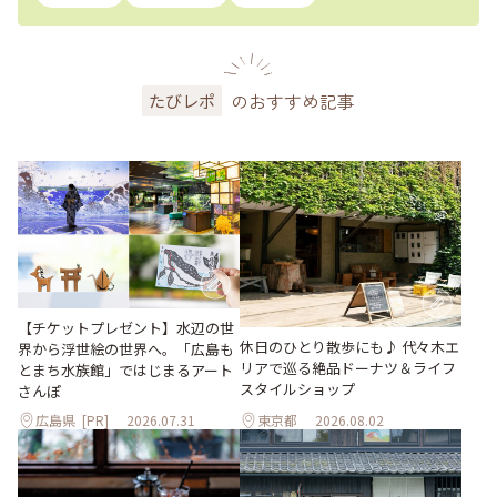
のおすすめ記事
たびレポ
【チケットプレゼント】水辺の世
休日のひとり散歩にも♪ 代々木エ
界から浮世絵の世界へ。「広島も
リアで巡る絶品ドーナツ＆ライフ
とまち水族館」ではじまるアート
スタイルショップ
さんぽ
広島県
[PR]
2026.07.31
東京都
2026.08.02