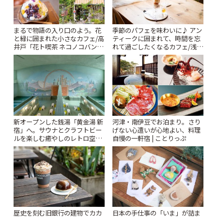
まるで物語の入り口のよう。花
季節のパフェを味わいに♪ アン
と緑に囲まれた小さなカフェ/高
ティークに囲まれて、時間を忘
井戸「花ト喫茶 ネコノコバン」
れて過ごしたくなるカフェ/浅草
| ことりっぷ
「annorum cafe」 | ことりっぷ
新オープンした銭湯「黄金湯 新
河津・南伊豆でお泊まり。さり
宿」へ。サウナとクラフトビー
げない心遣いが心地よい、料理
ルを楽しむ癒やしのレトロ空間
自慢の一軒宿 | ことりっぷ
| ことりっぷ
歴史を刻む旧銀行の建物でカカ
日本の手仕事の「いま」が詰ま