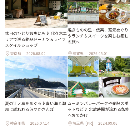
焼きものの里・信楽、窯元めぐり
休日のひとり散歩にも♪ 代々木エ
やランチ＆スイーツを楽しむ癒し
リアで巡る絶品ドーナツ＆ライフ
の旅へ
スタイルショップ
東京都
2026.08.02
滋賀県
2026.05.01
夏の江ノ島をめぐる♪青い海と潮
ムーミンバレーパークや発酵スポ
風に誘われる涼やかさんぽ
ットなど♪ 北欧時間が流れる飯能
へおでかけ
神奈川県
2026.07.14
埼玉県
[PR]
2024.09.06