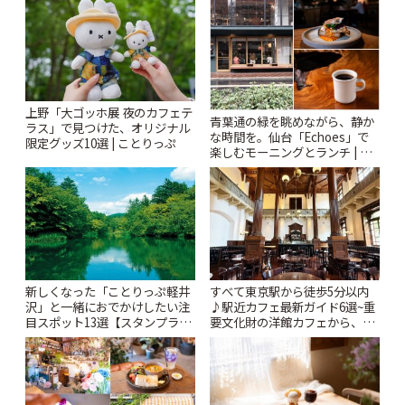
ぷ
上野「大ゴッホ展 夜のカフェテ
青葉通の緑を眺めながら、静か
ラス」で見つけた、オリジナル
な時間を。仙台「Echoes」で
限定グッズ10選 | ことりっぷ
楽しむモーニングとランチ | こ
とりっぷ
新しくなった「ことりっぷ軽井
すべて東京駅から徒歩5分以内
沢」と一緒におでかけしたい注
♪駅近カフェ最新ガイド6選~重
目スポット13選【スタンプラリ
要文化財の洋館カフェから、改
ー開催中】 | ことりっぷ
札すぐのレトロ喫茶まで~ | こと
りっぷ