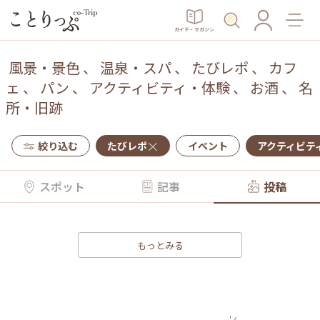
ガイド・マガジン
風景・景色
、
温泉・スパ
、
たびレポ
、
カフ
ェ
、
パン
、
アクティビティ・体験
、
お酒
、
名
所・旧跡
絞り込む
たびレポ
イベント
アクティビテ
スポット
記事
投稿
もっとみる