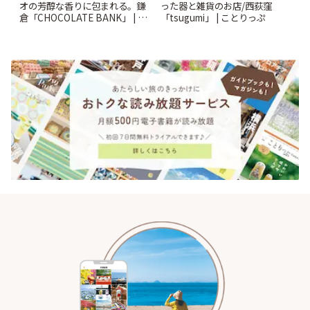
オの芳醇な香りに包まれる。鎌
った器と雑貨のお店/西荻窪
倉「CHOCOLATE BANK」 | こ
「tsugumi」 | ことりっぷ
とりっぷ