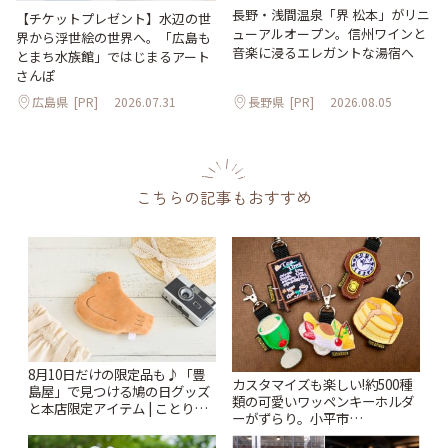
長野・浅間温泉「界 松本」がリニ
【チケットプレゼント】水辺の世
ューアルオープン。信州ワインと
界から浮世絵の世界へ。「広島も
音楽に浸るエレガントな湯宿へ
とまち水族館」ではじまるアート
さんぽ
広島県
[PR]
2026.07.31
長野県
[PR]
2026.08.05
こちらの記事もおすすめ
8月10日だけの限定品も♪「豊
カスタマイズも楽しい!約500種
島屋」で見つける鳩の日グッズ
類の可愛いワッペンキーホルダ
と本店限定アイテム | ことりっ
ーがずらり。小平市
ぷ
「Kimamaya T&K」 | ことりっ