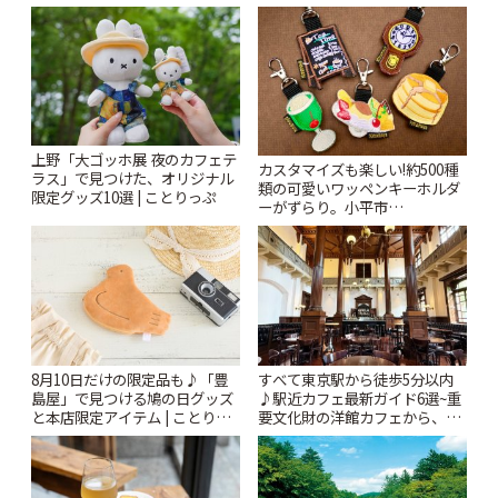
上野「大ゴッホ展 夜のカフェテ
カスタマイズも楽しい!約500種
ラス」で見つけた、オリジナル
類の可愛いワッペンキーホルダ
限定グッズ10選 | ことりっぷ
ーがずらり。小平市
「Kimamaya T&K」 | ことりっ
ぷ
8月10日だけの限定品も♪「豊
すべて東京駅から徒歩5分以内
島屋」で見つける鳩の日グッズ
♪駅近カフェ最新ガイド6選~重
と本店限定アイテム | ことりっ
要文化財の洋館カフェから、改
ぷ
札すぐのレトロ喫茶まで~ | こと
りっぷ