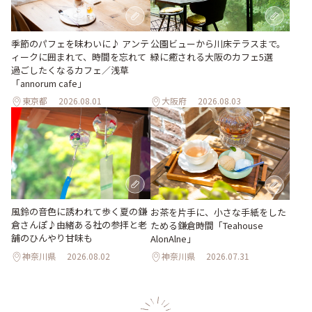
季節のパフェを味わいに♪ アンテ
公園ビューから川床テラスまで。
ィークに囲まれて、時間を忘れて
緑に癒される大阪のカフェ5選
過ごしたくなるカフェ／浅草
「annorum cafe」
東京都
2026.08.01
大阪府
2026.08.03
風鈴の音色に誘われて歩く夏の鎌
お茶を片手に、小さな手紙をした
倉さんぽ♪由緒ある社の参拝と老
ためる鎌倉時間「Teahouse
舗のひんやり甘味も
AlonAlne」
神奈川県
2026.08.02
神奈川県
2026.07.31