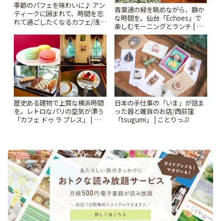
季節のパフェを味わいに♪ アン
青葉通の緑を眺めながら、静か
ティークに囲まれて、時間を忘
な時間を。仙台「Echoes」で
れて過ごしたくなるカフェ/浅草
楽しむモーニングとランチ | こ
「annorum cafe」 | ことりっぷ
とりっぷ
歴史ある建物で上質な横浜時間
日本の手仕事の「いま」が詰ま
を。レトロなパリの空気が漂う
った器と雑貨のお店/西荻窪
「カフェ ドゥ ラ プレス」 | こと
「tsugumi」 | ことりっぷ
りっぷ