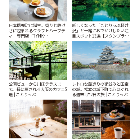
日本橋兜町に誕生。香りと静け
新しくなった「ことりっぷ軽井
さに包まれるクラフトハーブテ
沢」と一緒におでかけしたい注
ィー専門店「TYNK
目スポット13選【スタンプラリ
Kabutocho」 | ことりっぷ
ー開催中】 | ことりっぷ
公園ビューから川床テラスま
レトロな蔵造りの街並みと国宝
で。緑に癒される大阪のカフェ5
の城。松本の城下町で心ほぐれ
選 | ことりっぷ
る週末1泊2日の旅 | ことりっぷ