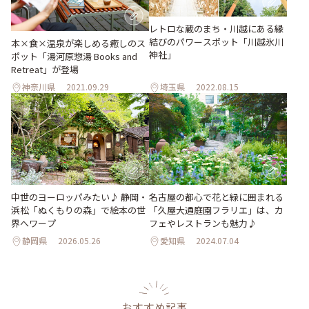
レトロな蔵のまち・川越にある縁
結びのパワースポット「川越氷川
本×食×温泉が楽しめる癒しのス
神社」
ポット「湯河原惣湯 Books and
Retreat」が登場
神奈川県
2021.09.29
埼玉県
2022.08.15
中世のヨーロッパみたい♪ 静岡・
名古屋の都心で花と緑に囲まれる
浜松「ぬくもりの森」で絵本の世
「久屋大通庭園フラリエ」は、カ
界へワープ
フェやレストランも魅力♪
静岡県
2026.05.26
愛知県
2024.07.04
おすすめ記事