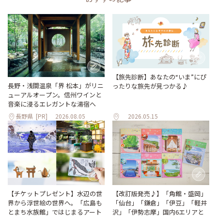
【旅先診断】あなたの“いま”にぴ
長野・浅間温泉「界 松本」がリニ
ったりな旅先が見つかる♪
ューアルオープン。信州ワインと
音楽に浸るエレガントな湯宿へ
長野県
[PR]
2026.08.05
2026.05.15
【改訂版発売♪】「角館・盛岡」
【チケットプレゼント】水辺の世
「仙台」「鎌倉」「伊豆」「軽井
界から浮世絵の世界へ。「広島も
沢」「伊勢志摩」国内6エリアと
とまち水族館」ではじまるアート