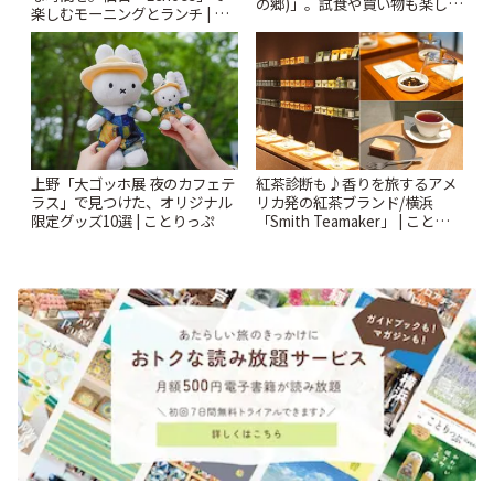
の郷)」。試食や買い物も楽しみ
楽しむモーニングとランチ | こ
♪ | ことりっぷ
とりっぷ
上野「大ゴッホ展 夜のカフェテ
紅茶診断も♪香りを旅するアメ
ラス」で見つけた、オリジナル
リカ発の紅茶ブランド/横浜
限定グッズ10選 | ことりっぷ
「Smith Teamaker」 | ことりっ
ぷ