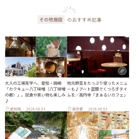
のおすすめ記事
その他施設
地元野菜をたっぷり使ったメニュ
大人の工場見学へ、愛知・岡崎
ーも♪アート空間でくつろぎタイ
「カクキュー八丁味噌（八丁味噌
ムを／高円寺「まぁるいカフェ」
の郷）」。試食や買い物も楽しみ
♪
愛知県
2026.08.03
東京都
2026.08.03