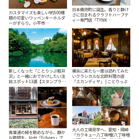
日本橋兜町に誕生。香りと静け
カスタマイズも楽しい!約500種
さに包まれるクラフトハーブテ
類の可愛いワッペンキーホルダ
ィー専門店「TYNK
ーがずらり。小平市
Kabutocho」 | ことりっぷ
「Kimamaya T&K」 | ことりっ
ぷ
新しくなった「ことりっぷ軽井
横浜に来たら一度は訪れてみた
沢」と一緒におでかけしたい注
いクラシカルな北欧料理の店
目スポット13選【スタンプラリ
「スカンディヤ」 | ことりっぷ
ー開催中】 | ことりっぷ
大人の工場見学へ、愛知・岡崎
青葉通の緑を眺めながら、静か
「カクキュー八丁味噌(八丁味噌
な時間を。仙台「Echoes」で