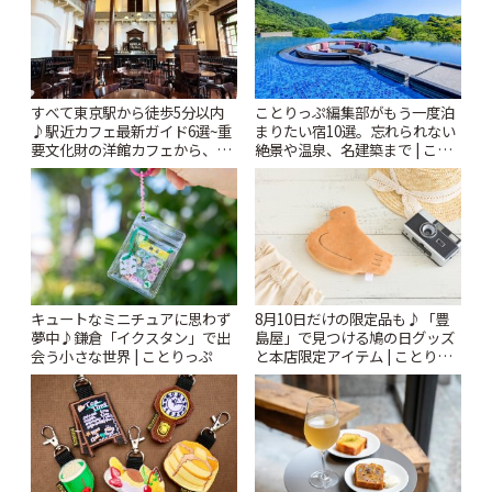
すべて東京駅から徒歩5分以内
ことりっぷ編集部がもう一度泊
♪駅近カフェ最新ガイド6選~重
まりたい宿10選。忘れられない
要文化財の洋館カフェから、改
絶景や温泉、名建築まで | こと
札すぐのレトロ喫茶まで~ | こと
りっぷ
りっぷ
キュートなミニチュアに思わず
8月10日だけの限定品も♪「豊
夢中♪鎌倉「イクスタン」で出
島屋」で見つける鳩の日グッズ
会う小さな世界 | ことりっぷ
と本店限定アイテム | ことりっ
ぷ