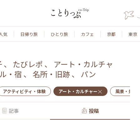
人気
日帰り旅
ひとり旅
カフェ
京都
東京
子
、
たびレポ
、
アート・カルチャ
ル・宿
、
名所・旧跡
、
パン
アクティビティ・体験
アート・カルチャー
風景・景色
記事
投稿