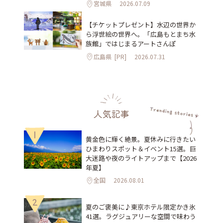
宮城県
2026.07.09
【チケットプレゼント】水辺の世界か
ら浮世絵の世界へ。「広島もとまち水
族館」ではじまるアートさんぽ
広島県
[PR]
2026.07.31
人気記事
1
黄金色に輝く絶景。夏休みに行きたい
ひまわりスポット＆イベント15選。巨
大迷路や夜のライトアップまで【2026
年夏】
全国
2026.08.01
2
夏のご褒美に♪東京ホテル限定かき氷
41選。ラグジュアリーな空間で味わう