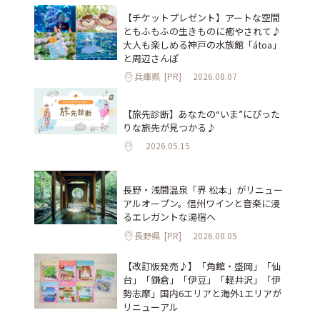
【チケットプレゼント】アートな空間
ともふもふの生きものに癒やされて♪
大人も楽しめる神戸の水族館「átoa」
と周辺さんぽ
兵庫県
[PR]
2026.08.07
【旅先診断】あなたの“いま”にぴった
りな旅先が見つかる♪
2026.05.15
長野・浅間温泉「界 松本」がリニュー
アルオープン。信州ワインと音楽に浸
るエレガントな湯宿へ
長野県
[PR]
2026.08.05
【改訂版発売♪】「角館・盛岡」「仙
台」「鎌倉」「伊豆」「軽井沢」「伊
勢志摩」国内6エリアと海外1エリアが
リニューアル