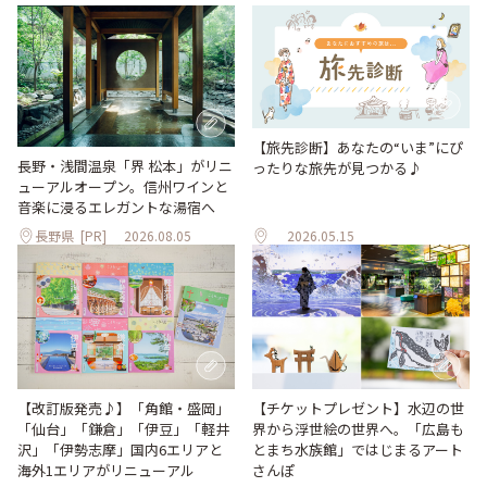
【旅先診断】あなたの“いま”にぴ
長野・浅間温泉「界 松本」がリニ
ったりな旅先が見つかる♪
ューアルオープン。信州ワインと
音楽に浸るエレガントな湯宿へ
長野県
[PR]
2026.08.05
2026.05.15
【改訂版発売♪】「角館・盛岡」
【チケットプレゼント】水辺の世
「仙台」「鎌倉」「伊豆」「軽井
界から浮世絵の世界へ。「広島も
沢」「伊勢志摩」国内6エリアと
とまち水族館」ではじまるアート
海外1エリアがリニューアル
さんぽ