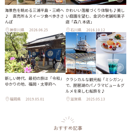
海景色を眺める三浦半島・三崎へ
かわいい落雁づくり体験も♪美し
♪ 直売所＆スイーツ食べ歩きさ
い庭園を望む、金沢の老舗和菓子
んぽ
店「森八 本店」
神奈川県
2026.06.25
石川県
2016.10.12
新しい時代、最初の旅は「令和」
クラシカルな観光船「ミシガン」
ゆかりの地、福岡・太宰府へ
で、琵琶湖のパノラマビュー＆グ
ルメを楽しむ船旅を♪
福岡県
2019.05.01
滋賀県
2025.05.13
おすすめ記事