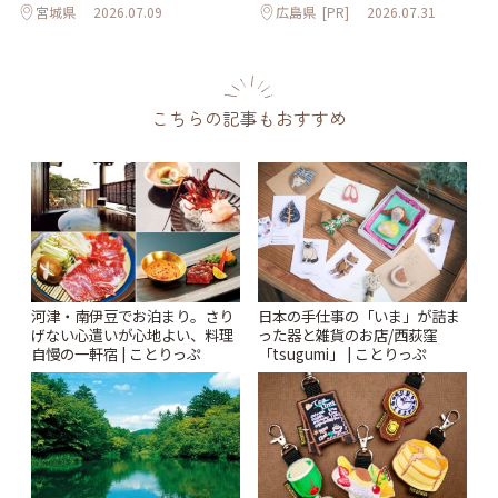
宮城県
2026.07.09
広島県
[PR]
2026.07.31
こちらの記事もおすすめ
河津・南伊豆でお泊まり。さり
日本の手仕事の「いま」が詰ま
げない心遣いが心地よい、料理
った器と雑貨のお店/西荻窪
自慢の一軒宿 | ことりっぷ
「tsugumi」 | ことりっぷ