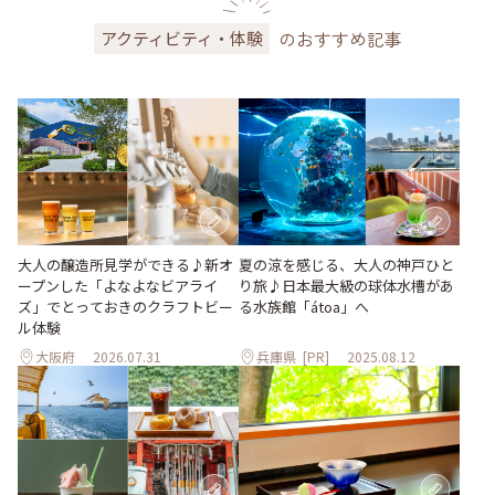
のおすすめ記事
アクティビティ・体験
大人の醸造所見学ができる♪新オ
夏の涼を感じる、大人の神戸ひと
ープンした「よなよなビアライ
り旅♪日本最大級の球体水槽があ
ズ」でとっておきのクラフトビー
る水族館「átoa」へ
ル体験
大阪府
2026.07.31
兵庫県
[PR]
2025.08.12