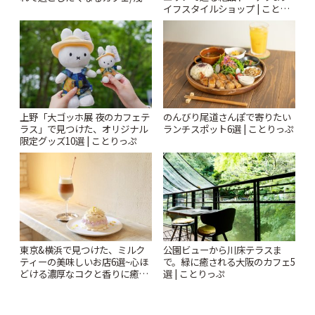
イフスタイルショップ | ことり
「annorum cafe」 | ことりっぷ
っぷ
上野「大ゴッホ展 夜のカフェテ
のんびり尾道さんぽで寄りたい
ラス」で見つけた、オリジナル
ランチスポット6選 | ことりっぷ
限定グッズ10選 | ことりっぷ
東京&横浜で見つけた、ミルク
公園ビューから川床テラスま
ティーの美味しいお店6選~心ほ
で。緑に癒される大阪のカフェ5
どける濃厚なコクと香りに癒や
選 | ことりっぷ
されるティータイム~ | ことりっ
ぷ