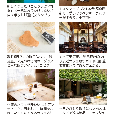
新しくなった「ことりっぷ軽井
カスタマイズも楽しい!約500種
沢」と一緒におでかけしたい注
類の可愛いワッペンキーホルダ
目スポット13選【スタンプラリ
ーがずらり。小平市
ー開催中】 | ことりっぷ
「Kimamaya T&K」 | ことりっ
ぷ
8月10日だけの限定品も♪「豊
すべて東京駅から徒歩5分以内
島屋」で見つける鳩の日グッズ
♪駅近カフェ最新ガイド6選~重
と本店限定アイテム | ことりっ
要文化財の洋館カフェから、改
ぷ
札すぐのレトロ喫茶まで~ | こと
りっぷ
季節のパフェを味わいに♪ アン
休日のひとり散歩にも♪ 代々木
ティークに囲まれて、時間を忘
エリアで巡る絶品ドーナツ&ラ
れて過ごしたくなるカフェ/浅草