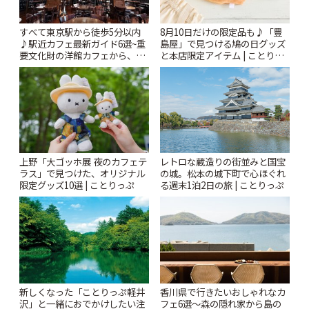
すべて東京駅から徒歩5分以内
8月10日だけの限定品も♪「豊
♪駅近カフェ最新ガイド6選~重
島屋」で見つける鳩の日グッズ
要文化財の洋館カフェから、改
と本店限定アイテム | ことりっ
札すぐのレトロ喫茶まで~ | こと
ぷ
りっぷ
上野「大ゴッホ展 夜のカフェテ
レトロな蔵造りの街並みと国宝
ラス」で見つけた、オリジナル
の城。松本の城下町で心ほぐれ
限定グッズ10選 | ことりっぷ
る週末1泊2日の旅 | ことりっぷ
新しくなった「ことりっぷ軽井
香川県で行きたいおしゃれなカ
沢」と一緒におでかけしたい注
フェ6選〜森の隠れ家から島の