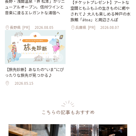
長野・浅間温泉「界 松本」がリニ
【チケットプレゼント】アートな
ューアルオープン。信州ワインと
空間ともふもふの生きものに癒や
音楽に浸るエレガントな湯宿へ
されて♪ 大人も楽しめる神戸の水
族館「átoa」と周辺さんぽ
長野県
[PR]
2026.08.05
兵庫県
[PR]
2026.08.07
【旅先診断】あなたの“いま”にぴ
ったりな旅先が見つかる♪
2026.05.15
こちらの記事もおすすめ