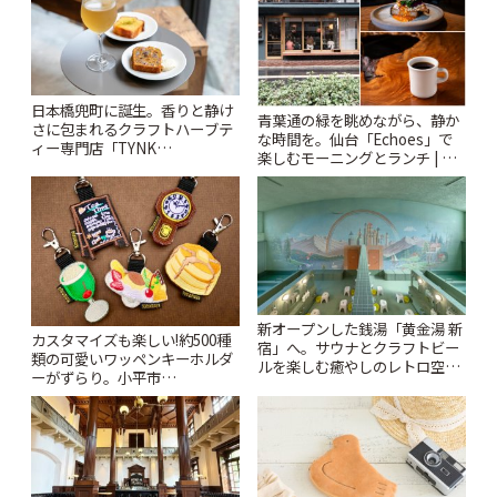
日本橋兜町に誕生。香りと静け
青葉通の緑を眺めながら、静か
さに包まれるクラフトハーブテ
な時間を。仙台「Echoes」で
ィー専門店「TYNK
楽しむモーニングとランチ | こ
Kabutocho」 | ことりっぷ
とりっぷ
新オープンした銭湯「黄金湯 新
カスタマイズも楽しい!約500種
宿」へ。サウナとクラフトビー
類の可愛いワッペンキーホルダ
ルを楽しむ癒やしのレトロ空間
ーがずらり。小平市
| ことりっぷ
「Kimamaya T&K」 | ことりっ
ぷ