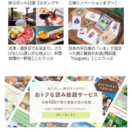
目スポット13選【スタンプラリ
工場リノベーションまで〜 | こ
ー開催中】 | ことりっぷ
とりっぷ
河津・南伊豆でお泊まり。さり
日本の手仕事の「いま」が詰ま
げない心遣いが心地よい、料理
った器と雑貨のお店/西荻窪
自慢の一軒宿 | ことりっぷ
「tsugumi」 | ことりっぷ