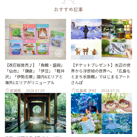
おすすめ記事
【改訂版発売♪】「角館・盛岡」
【チケットプレゼント】水辺の世
「仙台」「鎌倉」「伊豆」「軽井
界から浮世絵の世界へ。「広島も
沢」「伊勢志摩」国内6エリアと
とまち水族館」ではじまるアート
海外1エリアがリニューアル
さんぽ
宮城県
2026.07.09
広島県
[PR]
2026.07.31