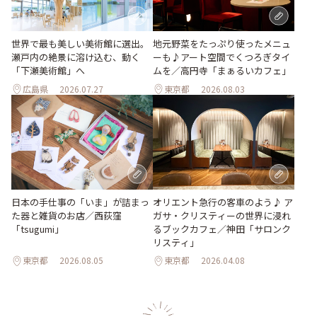
世界で最も美しい美術館に選出。
地元野菜をたっぷり使ったメニュ
瀬戸内の絶景に溶け込む、動く
ーも♪アート空間でくつろぎタイ
「下瀬美術館」へ
ムを／高円寺「まぁるいカフェ」
広島県
2026.07.27
東京都
2026.08.03
日本の手仕事の「いま」が詰まっ
オリエント急行の客車のよう♪ ア
た器と雑貨のお店／西荻窪
ガサ・クリスティーの世界に浸れ
「tsugumi」
るブックカフェ／神田「サロンク
リスティ」
東京都
2026.08.05
東京都
2026.04.08