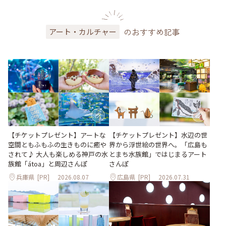
のおすすめ記事
アート・カルチャー
【チケットプレゼント】アートな
【チケットプレゼント】水辺の世
空間ともふもふの生きものに癒や
界から浮世絵の世界へ。「広島も
されて♪ 大人も楽しめる神戸の水
とまち水族館」ではじまるアート
族館「átoa」と周辺さんぽ
さんぽ
兵庫県
[PR]
2026.08.07
広島県
[PR]
2026.07.31