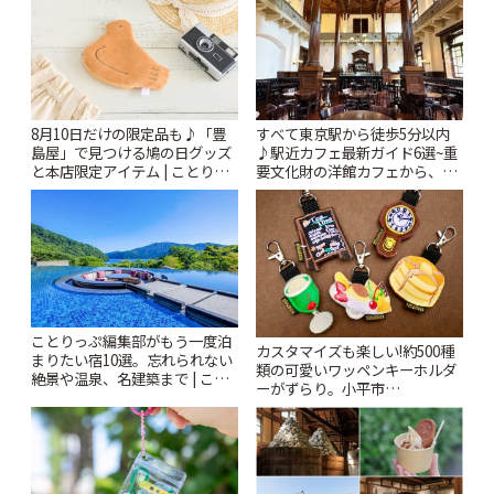
8月10日だけの限定品も♪「豊
すべて東京駅から徒歩5分以内
島屋」で見つける鳩の日グッズ
♪駅近カフェ最新ガイド6選~重
と本店限定アイテム | ことりっ
要文化財の洋館カフェから、改
ぷ
札すぐのレトロ喫茶まで~ | こと
りっぷ
ことりっぷ編集部がもう一度泊
カスタマイズも楽しい!約500種
まりたい宿10選。忘れられない
類の可愛いワッペンキーホルダ
絶景や温泉、名建築まで | こと
ーがずらり。小平市
りっぷ
「Kimamaya T&K」 | ことりっ
ぷ