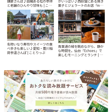
鎌倉さんぽ♪由緒ある社の参拝
がいっぱい♪西荻窪にある焼き
と老舗のひんやり甘味も | こと
菓子とジェラートのお店「mUni
りっぷ
(ムニ)」 | ことりっぷ
名物いなり寿司やスイーツの食
青葉通の緑を眺めながら、静か
べ歩きも楽しい♪愛知・豊川稲
な時間を。仙台「Echoes」で
荷参道さんぽ | ことりっぷ
楽しむモーニングとランチ | こ
とりっぷ