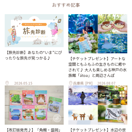
おすすめ記事
【旅先診断】あなたの“いま”にぴ
ったりな旅先が見つかる♪
【チケットプレゼント】アートな
空間ともふもふの生きものに癒や
されて♪ 大人も楽しめる神戸の水
族館「átoa」と周辺さんぽ
2026.05.15
兵庫県
[PR]
2026.08.07
【改訂版発売♪】「角館・盛岡」
【チケットプレゼント】水辺の世