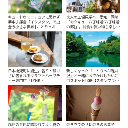
キュートなミニチュアに思わず
大人の工場見学へ、愛知・岡崎
夢中♪鎌倉「イクスタン」で出
「カクキュー八丁味噌(八丁味噌
会う小さな世界 | ことりっぷ
の郷)」。試食や買い物も楽しみ
♪ | ことりっぷ
日本橋兜町に誕生。香りと静け
新しくなった「ことりっぷ軽井
さに包まれるクラフトハーブテ
沢」と一緒におでかけしたい注
ィー専門店「TYNK
目スポット13選【スタンプラリ
Kabutocho」 | ことりっぷ
ー開催中】 | ことりっぷ
風鈴の音色に誘われて歩く夏の
焼き立ての「朝焼きのお菓子」