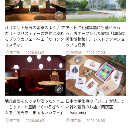
オリエント急行の客車のよう♪ ア
アートにも建築美にも魅せられ
ガサ・クリスティーの世界に浸れ
る、再オープンした愛知「岡崎市
るブックカフェ／神田「サロンク
美術博物館」。レストランやショ
リスティ」
ップも充実
東京都
2026.04.08
愛知県
2026.07.24
地元野菜をたっぷり使ったメニュ
日本の手仕事の「いま」が詰まっ
ーも♪アート空間でくつろぎタイ
た器と雑貨のお店／西荻窪
ムを／高円寺「まぁるいカフェ」
「tsugumi」
東京都
2026.08.03
東京都
2026.08.05