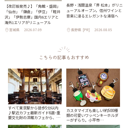
長野・浅間温泉「界 松本」がリニ
【改訂版発売♪】「角館・盛岡」
ューアルオープン。信州ワインと
「仙台」「鎌倉」「伊豆」「軽井
音楽に浸るエレガントな湯宿へ
沢」「伊勢志摩」国内6エリアと
海外1エリアがリニューアル
宮城県
2026.07.09
長野県
[PR]
2026.08.05
こちらの記事もおすすめ
すべて東京駅から徒歩5分以内
カスタマイズも楽しい!約500種
♪駅近カフェ最新ガイド6選~重
類の可愛いワッペンキーホルダ
要文化財の洋館カフェから、改
ーがずらり。小平市
札すぐのレトロ喫茶まで~ | こと
「Kimamaya T&K」 | ことりっ
りっぷ