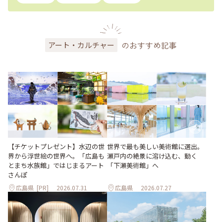
のおすすめ記事
アート・カルチャー
世界で最も美しい美術館に選出。
【チケットプレゼント】水辺の世
瀬戸内の絶景に溶け込む、動く
界から浮世絵の世界へ。「広島も
「下瀬美術館」へ
とまち水族館」ではじまるアート
さんぽ
広島県
[PR]
2026.07.31
広島県
2026.07.27