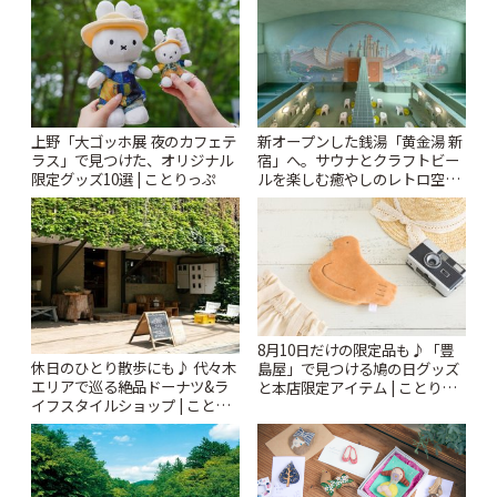
ぷ
上野「大ゴッホ展 夜のカフェテ
新オープンした銭湯「黄金湯 新
ラス」で見つけた、オリジナル
宿」へ。サウナとクラフトビー
限定グッズ10選 | ことりっぷ
ルを楽しむ癒やしのレトロ空間
| ことりっぷ
8月10日だけの限定品も♪「豊
休日のひとり散歩にも♪ 代々木
島屋」で見つける鳩の日グッズ
エリアで巡る絶品ドーナツ&ラ
と本店限定アイテム | ことりっ
イフスタイルショップ | ことり
ぷ
っぷ