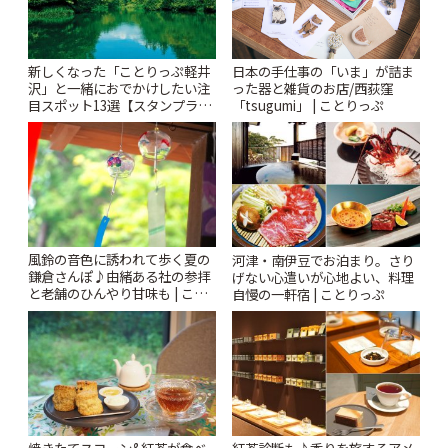
新しくなった「ことりっぷ軽井
日本の手仕事の「いま」が詰ま
沢」と一緒におでかけしたい注
った器と雑貨のお店/西荻窪
目スポット13選【スタンプラリ
「tsugumi」 | ことりっぷ
ー開催中】 | ことりっぷ
風鈴の音色に誘われて歩く夏の
河津・南伊豆でお泊まり。さり
鎌倉さんぽ♪由緒ある社の参拝
げない心遣いが心地よい、料理
と老舗のひんやり甘味も | こと
自慢の一軒宿 | ことりっぷ
りっぷ
焼きたてスコーン&紅茶が食べ
紅茶診断も♪香りを旅するアメ