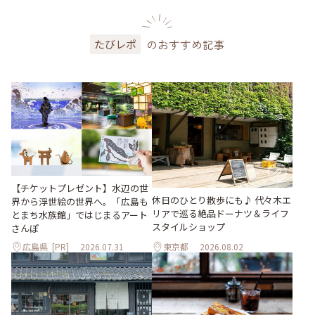
のおすすめ記事
たびレポ
【チケットプレゼント】水辺の世
休日のひとり散歩にも♪ 代々木エ
界から浮世絵の世界へ。「広島も
リアで巡る絶品ドーナツ＆ライフ
とまち水族館」ではじまるアート
スタイルショップ
さんぽ
広島県
[PR]
2026.07.31
東京都
2026.08.02