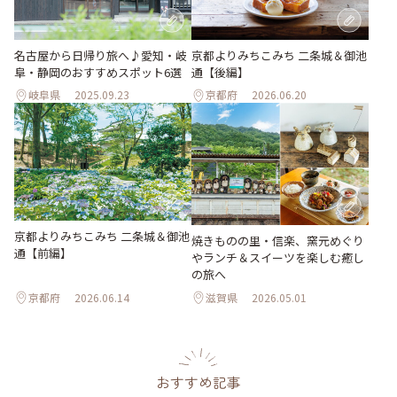
名古屋から日帰り旅へ♪愛知・岐
京都よりみちこみち 二条城＆御池
阜・静岡のおすすめスポット6選
通【後編】
岐阜県
2025.09.23
京都府
2026.06.20
京都よりみちこみち 二条城＆御池
焼きものの里・信楽、窯元めぐり
通【前編】
やランチ＆スイーツを楽しむ癒し
の旅へ
京都府
2026.06.14
滋賀県
2026.05.01
おすすめ記事