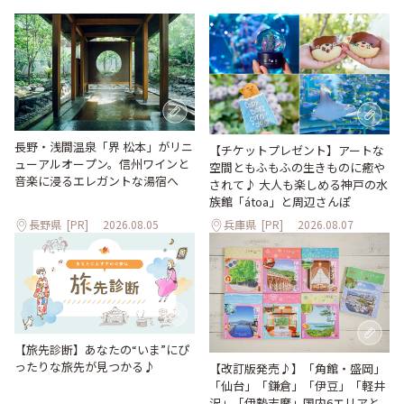
長野・浅間温泉「界 松本」がリニ
【チケットプレゼント】アートな
ューアルオープン。信州ワインと
空間ともふもふの生きものに癒や
音楽に浸るエレガントな湯宿へ
されて♪ 大人も楽しめる神戸の水
族館「átoa」と周辺さんぽ
長野県
[PR]
2026.08.05
兵庫県
[PR]
2026.08.07
【旅先診断】あなたの“いま”にぴ
ったりな旅先が見つかる♪
【改訂版発売♪】「角館・盛岡」
「仙台」「鎌倉」「伊豆」「軽井
沢」「伊勢志摩」国内6エリアと