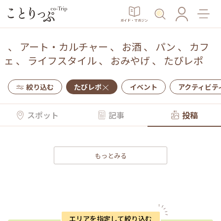
ガイド・マガジン
、
アート・カルチャー
、
お酒
、
パン
、
カフ
ェ
、
ライフスタイル
、
おみやげ
、
たびレポ
絞り込む
たびレポ
イベント
アクティビテ
スポット
記事
投稿
もっとみる
エリアを指定して絞り込む