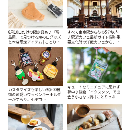
8月10日だけの限定品も♪「豊
すべて東京駅から徒歩5分以内
島屋」で見つける鳩の日グッズ
♪駅近カフェ最新ガイド6選~重
と本店限定アイテム | ことりっ
要文化財の洋館カフェから、改
ぷ
札すぐのレトロ喫茶まで~ | こと
りっぷ
キュートなミニチュアに思わず
カスタマイズも楽しい!約500種
夢中♪鎌倉「イクスタン」で出
類の可愛いワッペンキーホルダ
会う小さな世界 | ことりっぷ
ーがずらり。小平市
「Kimamaya T&K」 | ことりっ
ぷ