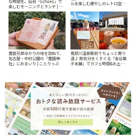
な時間を。仙台「Echoes」で
ルを楽しむ癒やしのレトロ空間
楽しむモーニングとランチ | こ
| ことりっぷ
とりっぷ
豊臣兄弟ゆかりの地を訪ねて、
鬼怒川温泉駅前でちょっと寄り
名古屋・中村公園の「豊國神
道♪ 旅気分をくすぐる「金谷菓
社」におまいり | ことりっぷ
子本舗」でカフェ時間&お土産
探し | ことりっぷ