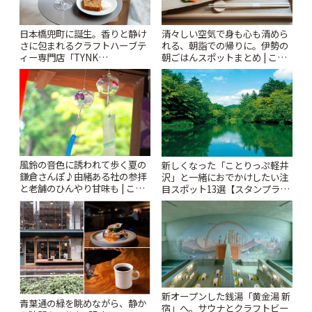
日本橋兜町に誕生。香りと静け
清々しい空気で身も心も清めら
さに包まれるクラフトハーブテ
れる、朝詣での帰りに。伊勢の
ィー専門店「TYNK
朝ごはんスポットまとめ | こと
Kabutocho」 | ことりっぷ
りっぷ
風鈴の音色に誘われて歩く夏の
新しくなった「ことりっぷ軽井
鎌倉さんぽ♪由緒ある社の参拝
沢」と一緒におでかけしたい注
と老舗のひんやり甘味も | こと
目スポット13選【スタンプラリ
りっぷ
ー開催中】 | ことりっぷ
新オープンした銭湯「黄金湯 新
青葉通の緑を眺めながら、静か
宿」へ。サウナとクラフトビー