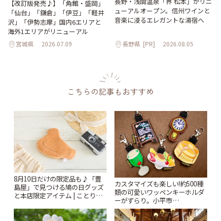
長野・浅間温泉「界 松本」がリニ
【改訂版発売♪】「角館・盛岡」
ューアルオープン。信州ワインと
「仙台」「鎌倉」「伊豆」「軽井
音楽に浸るエレガントな湯宿へ
沢」「伊勢志摩」国内6エリアと
海外1エリアがリニューアル
宮城県
2026.07.09
長野県
[PR]
2026.08.05
こちらの記事もおすすめ
8月10日だけの限定品も♪「豊
カスタマイズも楽しい!約500種
島屋」で見つける鳩の日グッズ
類の可愛いワッペンキーホルダ
と本店限定アイテム | ことりっ
ーがずらり。小平市
ぷ
「Kimamaya T&K」 | ことりっ
ぷ