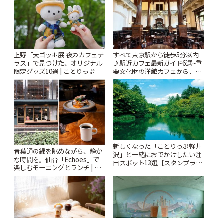
上野「大ゴッホ展 夜のカフェテ
すべて東京駅から徒歩5分以内
ラス」で見つけた、オリジナル
♪駅近カフェ最新ガイド6選~重
限定グッズ10選 | ことりっぷ
要文化財の洋館カフェから、改
札すぐのレトロ喫茶まで~ | こと
りっぷ
新しくなった「ことりっぷ軽井
青葉通の緑を眺めながら、静か
沢」と一緒におでかけしたい注
な時間を。仙台「Echoes」で
目スポット13選【スタンプラリ
楽しむモーニングとランチ | こ
ー開催中】 | ことりっぷ
とりっぷ