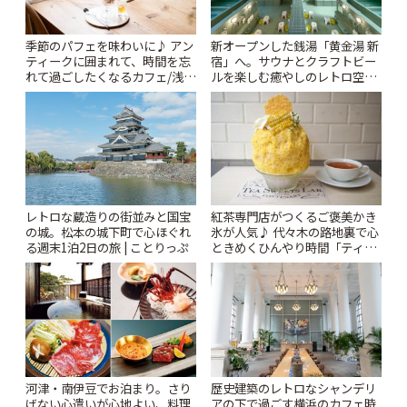
季節のパフェを味わいに♪ アン
新オープンした銭湯「黄金湯 新
ティークに囲まれて、時間を忘
宿」へ。サウナとクラフトビー
れて過ごしたくなるカフェ/浅草
ルを楽しむ癒やしのレトロ空間
「annorum cafe」 | ことりっぷ
| ことりっぷ
レトロな蔵造りの街並みと国宝
紅茶専門店がつくるご褒美かき
の城。松本の城下町で心ほぐれ
氷が人気♪ 代々木の路地裏で心
る週末1泊2日の旅 | ことりっぷ
ときめくひんやり時間「ティー
スイーツ ラボ コンテナート」 |
ことりっぷ
河津・南伊豆でお泊まり。さり
歴史建築のレトロなシャンデリ
げない心遣いが心地よい、料理
アの下で過ごす横浜のカフェ時