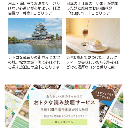
河津・南伊豆でお泊まり。さり
日本の手仕事の「いま」が詰ま
げない心遣いが心地よい、料理
った器と雑貨のお店/西荻窪
自慢の一軒宿 | ことりっぷ
「tsugumi」 | ことりっぷ
レトロな蔵造りの街並みと国宝
東京&横浜で見つけた、ミルク
の城。松本の城下町で心ほぐれ
ティーの美味しいお店6選~心ほ
る週末1泊2日の旅 | ことりっぷ
どける濃厚なコクと香りに癒や
されるティータイム~ | ことりっ
ぷ