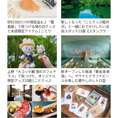
8月10日だけの限定品も♪「豊
新しくなった「ことりっぷ軽井
島屋」で見つける鳩の日グッズ
沢」と一緒におでかけしたい注
と本店限定アイテム | ことりっ
目スポット13選【スタンプラリ
ぷ
ー開催中】 | ことりっぷ
上野「大ゴッホ展 夜のカフェテ
新オープンした銭湯「黄金湯 新
ラス」で見つけた、オリジナル
宿」へ。サウナとクラフトビー
限定グッズ10選 | ことりっぷ
ルを楽しむ癒やしのレトロ空間
| ことりっぷ