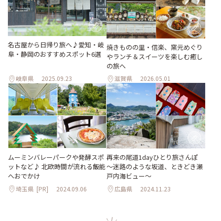
名古屋から日帰り旅へ♪愛知・岐
焼きものの里・信楽、窯元めぐり
阜・静岡のおすすめスポット6選
やランチ＆スイーツを楽しむ癒し
の旅へ
岐阜県
2025.09.23
滋賀県
2026.05.01
ムーミンバレーパークや発酵スポ
再来の尾道1dayひとり旅さんぽ
ットなど♪ 北欧時間が流れる飯能
～迷路のような坂道、ときどき瀬
へおでかけ
戸内海ビュー～
埼玉県
[PR]
2024.09.06
広島県
2024.11.23