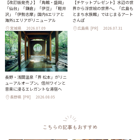
【改訂版発売♪】「角館・盛岡」
【チケットプレゼント】水辺の世
「仙台」「鎌倉」「伊豆」「軽井
界から浮世絵の世界へ。「広島も
沢」「伊勢志摩」国内6エリアと
とまち水族館」ではじまるアート
海外1エリアがリニューアル
さんぽ
宮城県
2026.07.09
広島県
[PR]
2026.07.31
長野・浅間温泉「界 松本」がリニ
ューアルオープン。信州ワインと
音楽に浸るエレガントな湯宿へ
長野県
[PR]
2026.08.05
こちらの記事もおすすめ