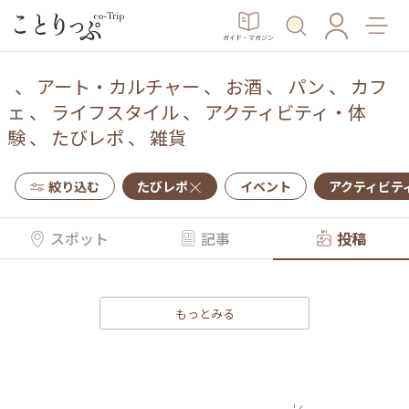
ガイド・マガジン
、
アート・カルチャー
、
お酒
、
パン
、
カフ
ェ
、
ライフスタイル
、
アクティビティ・体
験
、
たびレポ
、
雑貨
絞り込む
たびレポ
イベント
アクティビテ
スポット
記事
投稿
もっとみる