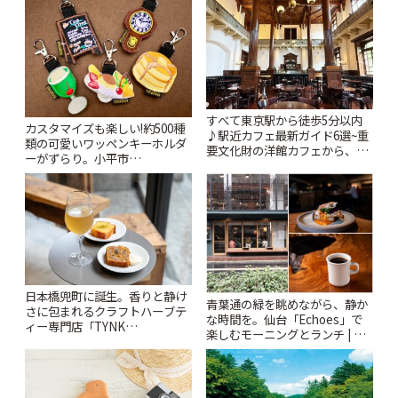
すべて東京駅から徒歩5分以内
カスタマイズも楽しい!約500種
♪駅近カフェ最新ガイド6選~重
類の可愛いワッペンキーホルダ
要文化財の洋館カフェから、改
ーがずらり。小平市
札すぐのレトロ喫茶まで~ | こと
「Kimamaya T&K」 | ことりっ
りっぷ
ぷ
日本橋兜町に誕生。香りと静け
青葉通の緑を眺めながら、静か
さに包まれるクラフトハーブテ
な時間を。仙台「Echoes」で
ィー専門店「TYNK
楽しむモーニングとランチ | こ
Kabutocho」 | ことりっぷ
とりっぷ