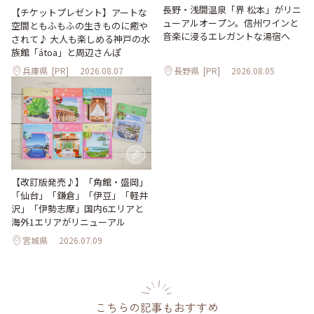
長野・浅間温泉「界 松本」がリニ
【チケットプレゼント】アートな
ューアルオープン。信州ワインと
空間ともふもふの生きものに癒や
音楽に浸るエレガントな湯宿へ
されて♪ 大人も楽しめる神戸の水
族館「átoa」と周辺さんぽ
兵庫県
[PR]
2026.08.07
長野県
[PR]
2026.08.05
【改訂版発売♪】「角館・盛岡」
「仙台」「鎌倉」「伊豆」「軽井
沢」「伊勢志摩」国内6エリアと
海外1エリアがリニューアル
宮城県
2026.07.09
こちらの記事もおすすめ