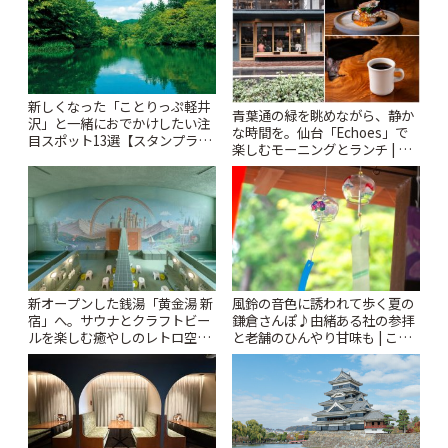
新しくなった「ことりっぷ軽井
青葉通の緑を眺めながら、静か
沢」と一緒におでかけしたい注
な時間を。仙台「Echoes」で
目スポット13選【スタンプラリ
楽しむモーニングとランチ | こ
ー開催中】 | ことりっぷ
とりっぷ
風鈴の音色に誘われて歩く夏の
新オープンした銭湯「黄金湯 新
鎌倉さんぽ♪由緒ある社の参拝
宿」へ。サウナとクラフトビー
と老舗のひんやり甘味も | こと
ルを楽しむ癒やしのレトロ空間
りっぷ
| ことりっぷ