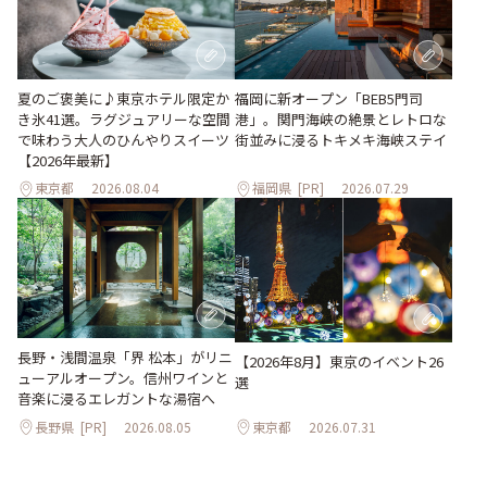
夏のご褒美に♪東京ホテル限定か
福岡に新オープン「BEB5門司
き氷41選。ラグジュアリーな空間
港」。関門海峡の絶景とレトロな
で味わう大人のひんやりスイーツ
街並みに浸るトキメキ海峡ステイ
【2026年最新】
東京都
2026.08.04
福岡県
[PR]
2026.07.29
長野・浅間温泉「界 松本」がリニ
【2026年8月】東京のイベント26
ューアルオープン。信州ワインと
選
音楽に浸るエレガントな湯宿へ
長野県
[PR]
2026.08.05
東京都
2026.07.31