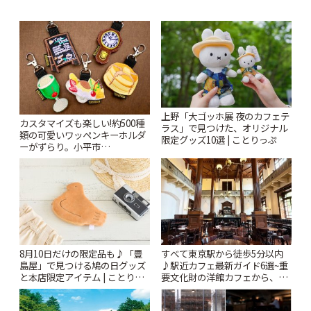
上野「大ゴッホ展 夜のカフェテ
カスタマイズも楽しい!約500種
ラス」で見つけた、オリジナル
類の可愛いワッペンキーホルダ
限定グッズ10選 | ことりっぷ
ーがずらり。小平市
「Kimamaya T&K」 | ことりっ
ぷ
8月10日だけの限定品も♪「豊
すべて東京駅から徒歩5分以内
島屋」で見つける鳩の日グッズ
♪駅近カフェ最新ガイド6選~重
と本店限定アイテム | ことりっ
要文化財の洋館カフェから、改
ぷ
札すぐのレトロ喫茶まで~ | こと
りっぷ