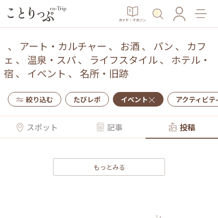
ガイド・マガジン
、
アート・カルチャー
、
お酒
、
パン
、
カフ
ェ
、
温泉・スパ
、
ライフスタイル
、
ホテル・
宿
、
イベント
、
名所・旧跡
絞り込む
たびレポ
イベント
アクティビテ
スポット
記事
投稿
もっとみる