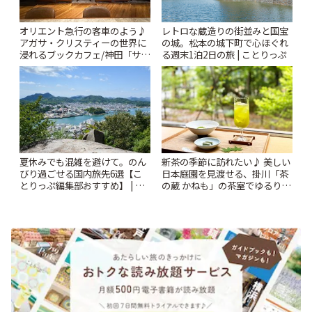
オリエント急行の客車のよう♪
レトロな蔵造りの街並みと国宝
アガサ・クリスティーの世界に
の城。松本の城下町で心ほぐれ
浸れるブックカフェ/神田「サロ
る週末1泊2日の旅 | ことりっぷ
ンクリスティ」 | ことりっぷ
夏休みでも混雑を避けて。のん
新茶の季節に訪れたい♪ 美しい
びり過ごせる国内旅先6選【こ
日本庭園を見渡せる、掛川「茶
とりっぷ編集部おすすめ】 | こ
の蔵 かねも」の茶室でゆるり上
とりっぷ
質なお茶体験 | ことりっぷ