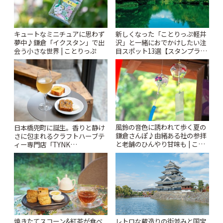
キュートなミニチュアに思わず
新しくなった「ことりっぷ軽井
夢中♪鎌倉「イクスタン」で出
沢」と一緒におでかけしたい注
会う小さな世界 | ことりっぷ
目スポット13選【スタンプラリ
ー開催中】 | ことりっぷ
風鈴の音色に誘われて歩く夏の
日本橋兜町に誕生。香りと静け
鎌倉さんぽ♪由緒ある社の参拝
さに包まれるクラフトハーブテ
と老舗のひんやり甘味も | こと
ィー専門店「TYNK
りっぷ
Kabutocho」 | ことりっぷ
焼きたてスコーン&紅茶が食べ
レトロな蔵造りの街並みと国宝