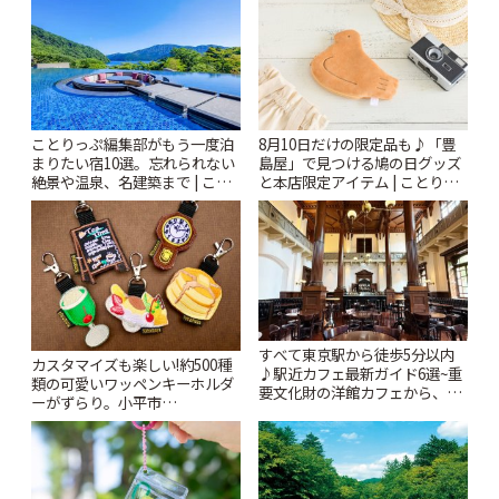
ことりっぷ編集部がもう一度泊
8月10日だけの限定品も♪「豊
まりたい宿10選。忘れられない
島屋」で見つける鳩の日グッズ
絶景や温泉、名建築まで | こと
と本店限定アイテム | ことりっ
りっぷ
ぷ
すべて東京駅から徒歩5分以内
カスタマイズも楽しい!約500種
♪駅近カフェ最新ガイド6選~重
類の可愛いワッペンキーホルダ
要文化財の洋館カフェから、改
ーがずらり。小平市
札すぐのレトロ喫茶まで~ | こと
「Kimamaya T&K」 | ことりっ
りっぷ
ぷ