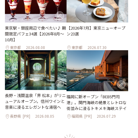
東京駅・銀座周辺で食べたい♪ 期
【2026年7月】東京ニューオープ
間限定パフェ34選【2026年8月～
ン23選
10月】
東京都
2026.08.08
東京都
2026.07.30
長野・浅間温泉「界 松本」がリニ
福岡に新オープン「BEB5門司
ューアルオープン。信州ワインと
港」。関門海峡の絶景とレトロな
音楽に浸るエレガントな湯宿へ
街並みに浸るトキメキ海峡ステイ
長野県
[PR]
2026.08.05
福岡県
[PR]
2026.07.29