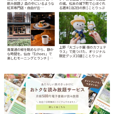
飲み放題♪ 森の中にいるような
の城。松本の城下町で心ほぐれ
紅茶専門店・自由が丘
る週末1泊2日の旅 | ことりっぷ
「YOTSUBA TEA」でのんびり
時間 | ことりっぷ
上野「大ゴッホ展 夜のカフェテ
青葉通の緑を眺めながら、静か
ラス」で見つけた、オリジナル
な時間を。仙台「Echoes」で
限定グッズ10選 | ことりっぷ
楽しむモーニングとランチ | こ
とりっぷ