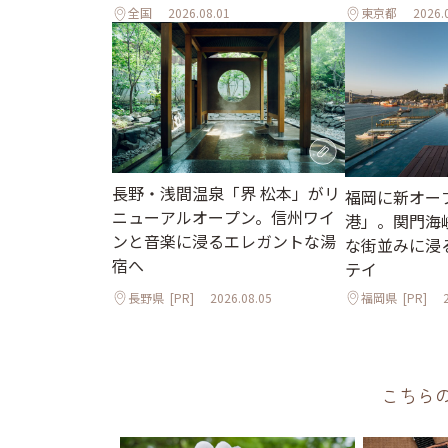
全国
2026.08.01
東京都
2026.
長野・浅間温泉「界 松本」がリ
福岡に新オープ
ニューアルオープン。信州ワイ
港」。関門海
ンと音楽に浸るエレガントな湯
な街並みに浸
宿へ
テイ
長野県
[PR]
2026.08.05
福岡県
[PR]
こちら