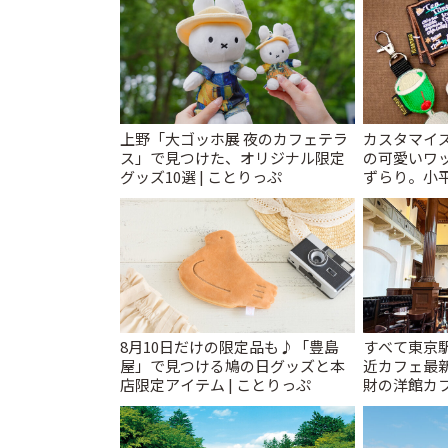
上野「大ゴッホ展 夜のカフェテラ
カスタマイズ
ス」で見つけた、オリジナル限定
の可愛いワ
グッズ10選 | ことりっぷ
ずらり。小平市
T&K」 | 
8月10日だけの限定品も♪「豊島
すべて東京
屋」で見つける鳩の日グッズと本
近カフェ最新
店限定アイテム | ことりっぷ
財の洋館カ
レトロ喫茶ま