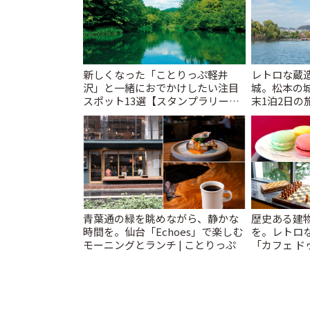
新しくなった「ことりっぷ軽井
レトロな蔵
沢」と一緒におでかけしたい注目
城。松本の
スポット13選【スタンプラリー開
末1泊2日の旅
催中】 | ことりっぷ
青葉通の緑を眺めながら、静かな
歴史ある建
時間を。仙台「Echoes」で楽しむ
を。レトロ
モーニングとランチ | ことりっぷ
「カフェ ドゥ
っぷ