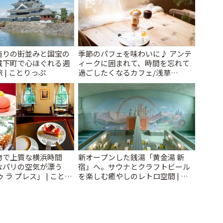
造りの街並みと国宝の
季節のパフェを味わいに♪ アンテ
城下町で心ほぐれる週
ィークに囲まれて、時間を忘れて
 | ことりっぷ
過ごしたくなるカフェ/浅草
「annorum cafe」 | ことりっぷ
物で上質な横浜時間
新オープンした銭湯「黄金湯 新
なパリの空気が漂う
宿」へ。サウナとクラフトビール
 ラ プレス」 | ことり
を楽しむ癒やしのレトロ空間 | こ
とりっぷ