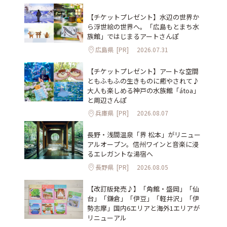
【チケットプレゼント】水辺の世界か
ら浮世絵の世界へ。「広島もとまち水
族館」ではじまるアートさんぽ
広島県
[PR]
2026.07.31
【チケットプレゼント】アートな空間
ともふもふの生きものに癒やされて♪
大人も楽しめる神戸の水族館「átoa」
と周辺さんぽ
兵庫県
[PR]
2026.08.07
長野・浅間温泉「界 松本」がリニュー
アルオープン。信州ワインと音楽に浸
るエレガントな湯宿へ
長野県
[PR]
2026.08.05
【改訂版発売♪】「角館・盛岡」「仙
台」「鎌倉」「伊豆」「軽井沢」「伊
勢志摩」国内6エリアと海外1エリアが
リニューアル