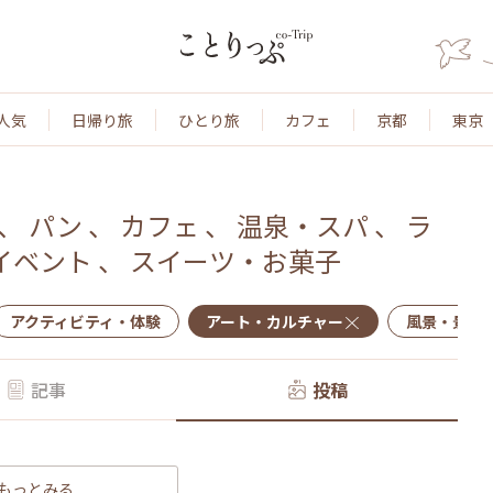
人気
日帰り旅
ひとり旅
カフェ
京都
東京
、
パン
、
カフェ
、
温泉・スパ
、
ラ
イベント
、
スイーツ・お菓子
アクティビティ・体験
アート・カルチャー
風景・景色
記事
投稿
もっとみる