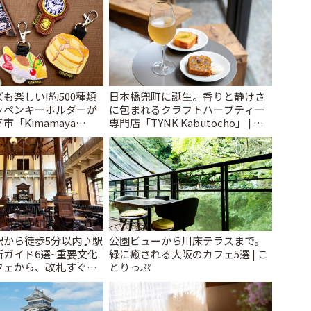
も楽しい!約500種類
日本橋兜町に誕生。香りと静けさ
ッペンキーホルダーが
に包まれるクラフトハーブティー
「Kimamaya
専門店「TYNK Kabutocho」 | こ
ことりっぷ
とりっぷ
駅から徒歩5分以内♪駅
公園ビューから川床テラスまで。
ガイド6選~重要文化
緑に癒される大阪のカフェ5選 | こ
フェから、改札すぐの
とりっぷ
で~ | ことりっぷ