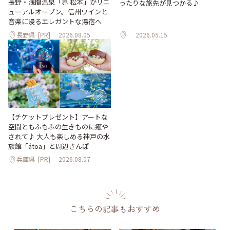
長野・浅間温泉「界 松本」がリニ
ったりな旅先が見つかる♪
ューアルオープン。信州ワインと
音楽に浸るエレガントな湯宿へ
長野県
[PR]
2026.08.05
2026.05.15
【チケットプレゼント】アートな
空間ともふもふの生きものに癒や
されて♪ 大人も楽しめる神戸の水
族館「átoa」と周辺さんぽ
兵庫県
[PR]
2026.08.07
こちらの記事もおすすめ