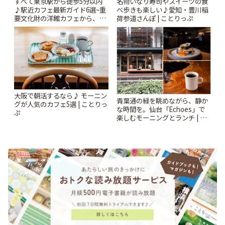
すべて東京駅から徒歩5分以内
名物いなり寿司やスイーツの食
♪駅近カフェ最新ガイド6選~重
べ歩きも楽しい♪愛知・豊川稲
要文化財の洋館カフェから、改
荷参道さんぽ | ことりっぷ
札すぐのレトロ喫茶まで~ | こと
りっぷ
大阪で朝活するなら♪ モーニン
青葉通の緑を眺めながら、静か
グが人気のカフェ5選 | ことりっ
な時間を。仙台「Echoes」で
ぷ
楽しむモーニングとランチ | こ
とりっぷ