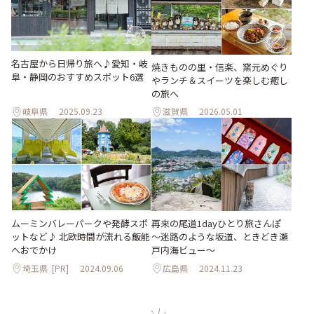
名古屋から日帰り旅へ♪愛知・岐
焼きものの里・信楽、窯元めぐり
阜・静岡のおすすめスポット6選
やランチ＆スイーツを楽しむ癒し
の旅へ
岐阜県
2025.09.23
滋賀県
2026.05.01
ムーミンバレーパークや発酵スポ
再来の尾道1dayひとり旅さんぽ
ットなど♪ 北欧時間が流れる飯能
～迷路のような坂道、ときどき瀬
へおでかけ
戸内海ビュー～
埼玉県
[PR]
2024.09.06
広島県
2024.11.23