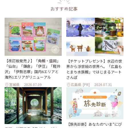
おすすめ記事
【改訂版発売♪】「角館・盛岡」
【チケットプレゼント】水辺の世
「仙台」「鎌倉」「伊豆」「軽井
界から浮世絵の世界へ。「広島も
沢」「伊勢志摩」国内6エリアと
とまち水族館」ではじまるアート
海外1エリアがリニューアル
さんぽ
宮城県
2026.07.09
広島県
[PR]
2026.07.31
【旅先診断】あなたの“いま”にぴ