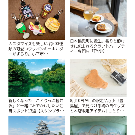
日本橋兜町に誕生。香りと静け
カスタマイズも楽しい!約500種
さに包まれるクラフトハーブテ
類の可愛いワッペンキーホルダ
ィー専門店「TYNK
ーがずらり。小平市
Kabutocho」 | ことりっぷ
「Kimamaya T&K」 | ことりっ
ぷ
新しくなった「ことりっぷ軽井
8月10日だけの限定品も♪「豊
沢」と一緒におでかけしたい注
島屋」で見つける鳩の日グッズ
目スポット13選【スタンプラリ
と本店限定アイテム | ことりっ
ー開催中】 | ことりっぷ
ぷ