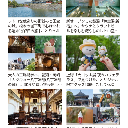
レトロな蔵造りの街並みと国宝
新オープンした銭湯「黄金湯 新
の城。松本の城下町で心ほぐれ
宿」へ。サウナとクラフトビー
る週末1泊2日の旅 | ことりっぷ
ルを楽しむ癒やしのレトロ空間
| ことりっぷ
大人の工場見学へ、愛知・岡崎
上野「大ゴッホ展 夜のカフェテ
「カクキュー八丁味噌(八丁味噌
ラス」で見つけた、オリジナル
の郷)」。試食や買い物も楽しみ
限定グッズ10選 | ことりっぷ
♪ | ことりっぷ