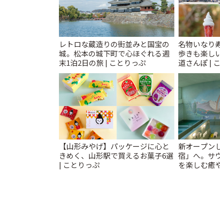
レトロな蔵造りの街並みと国宝の
名物いなり
城。松本の城下町で心ほぐれる週
歩きも楽し
末1泊2日の旅 | ことりっぷ
道さんぽ | 
【山形みやげ】パッケージに心と
新オープンし
きめく、山形駅で買えるお菓子6選
宿」へ。サ
| ことりっぷ
を楽しむ癒や
とりっぷ