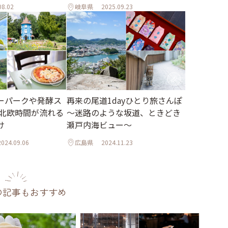
08.02
岐阜県
2025.09.23
ーパークや発酵ス
再来の尾道1dayひとり旅さんぽ
 北欧時間が流れる
～迷路のような坂道、ときどき
け
瀬戸内海ビュー～
2024.09.06
広島県
2024.11.23
の記事もおすすめ