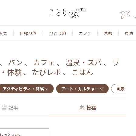
人気
日帰り旅
ひとり旅
カフェ
京都
東京
、
パン
、
カフェ
、
温泉・スパ
、
ラ
・体験
、
たびレポ
、
ごはん
アクティビティ・体験
アート・カルチャー
風景・景
記事
投稿
もっとみる