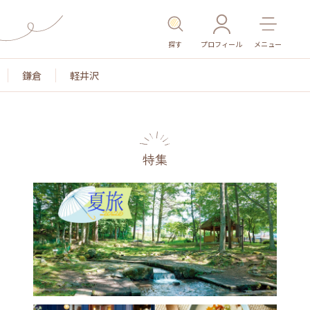
探す
プロフィール
メニュー
鎌倉
軽井沢
特集
色
名所・旧跡
温泉・スパ
その他施設
ごはん