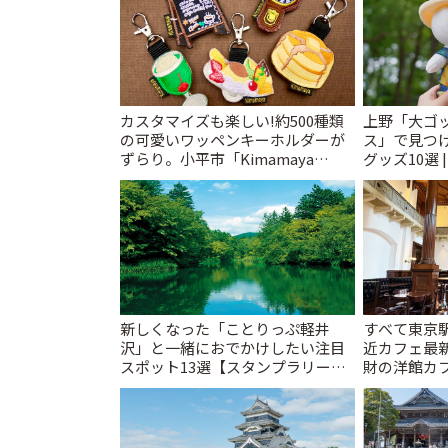
カスタマイズも楽しい!約500種類
上野「大ゴ
の可愛いワッペンキーホルダーが
ス」で見つ
ずらり。小平市「Kimamaya
グッズ10選 
T&K」 | ことりっぷ
新しくなった「ことりっぷ軽井
すべて東京
沢」と一緒におでかけしたい注目
近カフェ最新
スポット13選【スタンプラリー開
財の洋館カ
催中】 | ことりっぷ
レトロ喫茶ま