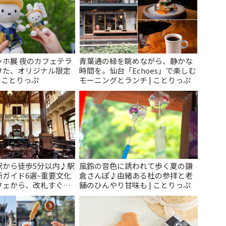
ッホ展 夜のカフェテラ
青葉通の緑を眺めながら、静かな
けた、オリジナル限定
時間を。仙台「Echoes」で楽しむ
| ことりっぷ
モーニングとランチ | ことりっぷ
駅から徒歩5分以内♪駅
風鈴の音色に誘われて歩く夏の鎌
ガイド6選~重要文化
倉さんぽ♪由緒ある社の参拝と老
フェから、改札すぐの
舗のひんやり甘味も | ことりっぷ
で~ | ことりっぷ