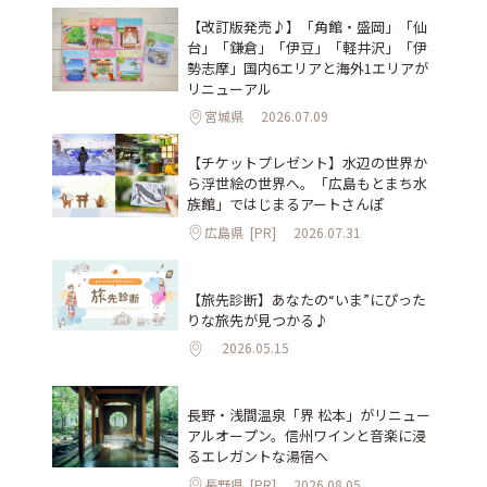
【改訂版発売♪】「角館・盛岡」「仙
台」「鎌倉」「伊豆」「軽井沢」「伊
勢志摩」国内6エリアと海外1エリアが
リニューアル
宮城県
2026.07.09
【チケットプレゼント】水辺の世界か
ら浮世絵の世界へ。「広島もとまち水
族館」ではじまるアートさんぽ
広島県
[PR]
2026.07.31
【旅先診断】あなたの“いま”にぴった
りな旅先が見つかる♪
2026.05.15
長野・浅間温泉「界 松本」がリニュー
アルオープン。信州ワインと音楽に浸
るエレガントな湯宿へ
長野県
[PR]
2026.08.05