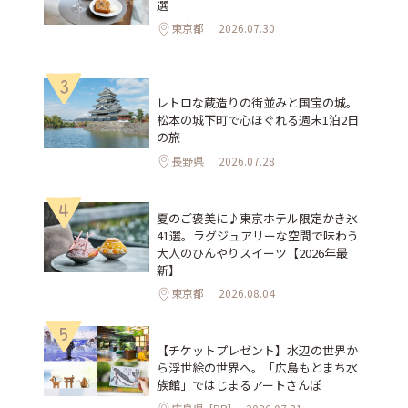
選
東京都
2026.07.30
3
レトロな蔵造りの街並みと国宝の城。
松本の城下町で心ほぐれる週末1泊2日
の旅
長野県
2026.07.28
4
夏のご褒美に♪東京ホテル限定かき氷
41選。ラグジュアリーな空間で味わう
大人のひんやりスイーツ【2026年最
新】
東京都
2026.08.04
5
【チケットプレゼント】水辺の世界か
ら浮世絵の世界へ。「広島もとまち水
族館」ではじまるアートさんぽ