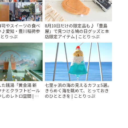
寿司やスイーツの食べ
8月10日だけの限定品も♪「豊島
い♪愛知・豊川稲荷参
屋」で見つける鳩の日グッズと本
ことりっぷ
店限定アイテム | ことりっぷ
た銭湯「黄金湯 新
七里ヶ浜の海の見えるカフェ5選。
ウナとクラフトビール
きらめく海を眺めて、とっておき
しのレトロ空間 | こ
のひとときを | ことりっぷ