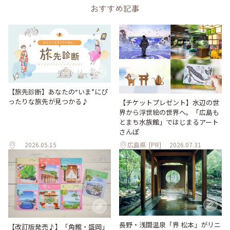
おすすめ記事
【旅先診断】あなたの“いま”にぴ
ったりな旅先が見つかる♪
【チケットプレゼント】水辺の世
界から浮世絵の世界へ。「広島も
とまち水族館」ではじまるアート
さんぽ
2026.05.15
広島県
[PR]
2026.07.31
長野・浅間温泉「界 松本」がリニ
【改訂版発売♪】「角館・盛岡」