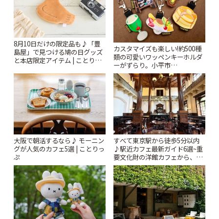
8月10日だけの限定品も♪「豊
カスタマイズも楽しい!約500種
島屋」で見つける鳩の日グッズ
類の可愛いワッペンキーホルダ
と本店限定アイテム | ことりっ
ーがずらり。小平市
ぷ
「Kimamaya T&K」 | ことりっ
ぷ
大阪で朝活するなら♪ モーニン
すべて東京駅から徒歩5分以内
グが人気のカフェ5選 | ことりっ
♪駅近カフェ最新ガイド6選~重
ぷ
要文化財の洋館カフェから、改
札すぐのレトロ喫茶まで~ | こと
りっぷ