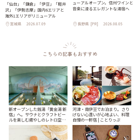
ューアルオープン。信州ワインと
「仙台」「鎌倉」「伊豆」「軽井
音楽に浸るエレガントな湯宿へ
沢」「伊勢志摩」国内6エリアと
海外1エリアがリニューアル
宮城県
2026.07.09
長野県
[PR]
2026.08.05
こちらの記事もおすすめ
新オープンした銭湯「黄金湯 新
河津・南伊豆でお泊まり。さり
宿」へ。サウナとクラフトビー
げない心遣いが心地よい、料理
ルを楽しむ癒やしのレトロ空間
自慢の一軒宿 | ことりっぷ
| ことりっぷ