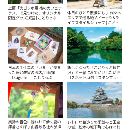
上野「大ゴッホ展 夜のカフェテ
休日のひとり散歩にも♪ 代々木
ラス」で見つけた、オリジナル
エリアで巡る絶品ドーナツ&ラ
限定グッズ10選 | ことりっぷ
イフスタイルショップ | ことり
っぷ
日本の手仕事の「いま」が詰ま
新しくなった「ことりっぷ軽井
った器と雑貨のお店/西荻窪
沢」と一緒におでかけしたい注
「tsugumi」 | ことりっぷ
目スポット13選【スタンプラリ
ー開催中】 | ことりっぷ
風鈴の音色に誘われて歩く夏の
レトロな蔵造りの街並みと国宝
鎌倉さんぽ♪由緒ある社の参拝
の城。松本の城下町で心ほぐれ