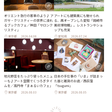
オリエント急行の客車のよう♪ ア
アートにも建築美にも魅せられ
ガサ・クリスティーの世界に浸れ
る、再オープンした愛知「岡崎市
るブックカフェ／神田「サロンク
美術博物館」。レストランやショ
リスティ」
ップも充実
東京都
2026.04.08
愛知県
2026.07.24
地元野菜をたっぷり使ったメニュ
日本の手仕事の「いま」が詰まっ
ーも♪アート空間でくつろぎタイ
た器と雑貨のお店／西荻窪
ムを／高円寺「まぁるいカフェ」
「tsugumi」
東京都
2026.08.03
東京都
2026.08.05