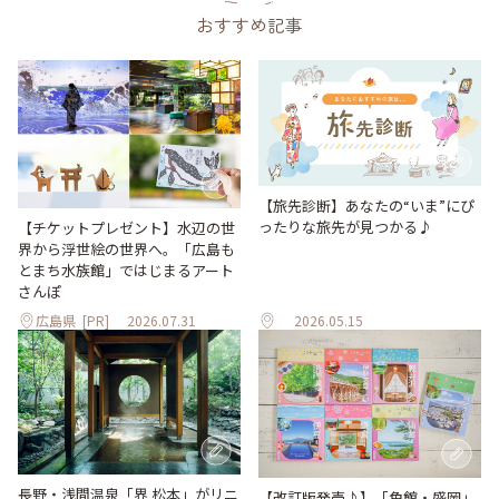
おすすめ記事
【旅先診断】あなたの“いま”にぴ
ったりな旅先が見つかる♪
【チケットプレゼント】水辺の世
界から浮世絵の世界へ。「広島も
とまち水族館」ではじまるアート
さんぽ
広島県
[PR]
2026.07.31
2026.05.15
長野・浅間温泉「界 松本」がリニ
【改訂版発売♪】「角館・盛岡」