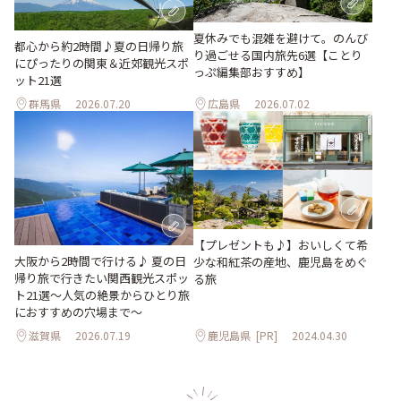
夏休みでも混雑を避けて。のんび
都心から約2時間♪夏の日帰り旅
り過ごせる国内旅先6選【ことり
にぴったりの関東＆近郊観光スポ
っぷ編集部おすすめ】
ット21選
群馬県
2026.07.20
広島県
2026.07.02
【プレゼントも♪】おいしくて希
大阪から2時間で行ける♪ 夏の日
少な和紅茶の産地、鹿児島をめぐ
帰り旅で行きたい関西観光スポッ
る旅
ト21選～人気の絶景からひとり旅
におすすめの穴場まで～
滋賀県
2026.07.19
鹿児島県
[PR]
2024.04.30