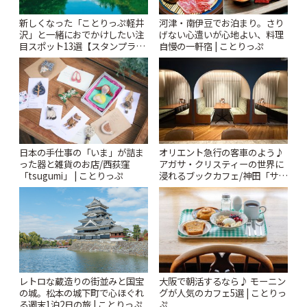
新しくなった「ことりっぷ軽井
河津・南伊豆でお泊まり。さり
沢」と一緒におでかけしたい注
げない心遣いが心地よい、料理
目スポット13選【スタンプラリ
自慢の一軒宿 | ことりっぷ
ー開催中】 | ことりっぷ
日本の手仕事の「いま」が詰ま
オリエント急行の客車のよう♪
った器と雑貨のお店/西荻窪
アガサ・クリスティーの世界に
「tsugumi」 | ことりっぷ
浸れるブックカフェ/神田「サロ
ンクリスティ」 | ことりっぷ
レトロな蔵造りの街並みと国宝
大阪で朝活するなら♪ モーニン
の城。松本の城下町で心ほぐれ
グが人気のカフェ5選 | ことりっ
る週末1泊2日の旅 | ことりっぷ
ぷ