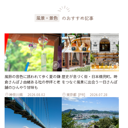
のおすすめ記事
風景・景色
風鈴の音色に誘われて歩く夏の鎌
歴史が息づく街・日本橋兜町。時
倉さんぽ♪由緒ある社の参拝と老
をつなぐ風景に出会う一日さんぽ
舗のひんやり甘味も
神奈川県
2026.08.02
東京都
[PR]
2026.07.28