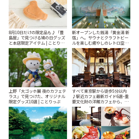
8月10日だけの限定品も♪「豊
新オープンした銭湯「黄金湯 新
島屋」で見つける鳩の日グッズ
宿」へ。サウナとクラフトビー
と本店限定アイテム | ことりっ
ルを楽しむ癒やしのレトロ空間
ぷ
| ことりっぷ
上野「大ゴッホ展 夜のカフェテ
すべて東京駅から徒歩5分以内
ラス」で見つけた、オリジナル
♪駅近カフェ最新ガイド6選~重
限定グッズ10選 | ことりっぷ
要文化財の洋館カフェから、改
札すぐのレトロ喫茶まで~ | こと
りっぷ