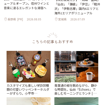
ューアルオープン。信州ワインと
「仙台」「鎌倉」「伊豆」「軽井
音楽に浸るエレガントな湯宿へ
沢」「伊勢志摩」国内6エリアと
海外1エリアがリニューアル
長野県
[PR]
2026.08.05
宮城県
2026.07.09
こちらの記事もおすすめ
カスタマイズも楽しい!約500種
青葉通の緑を眺めながら、静か
類の可愛いワッペンキーホルダ
な時間を。仙台「Echoes」で
ーがずらり。小平市
楽しむモーニングとランチ | こ
「Kimamaya T&K」 | ことりっ
とりっぷ
ぷ