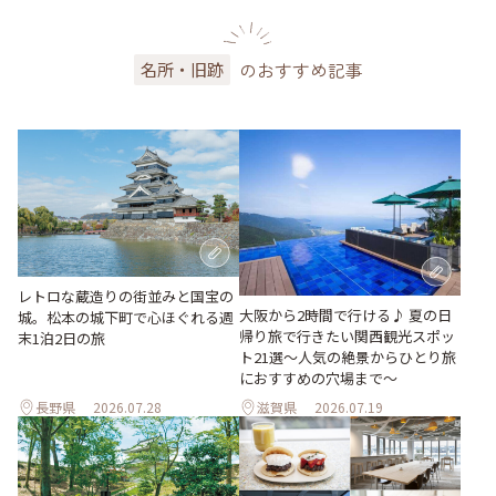
のおすすめ記事
名所・旧跡
レトロな蔵造りの街並みと国宝の
大阪から2時間で行ける♪ 夏の日
城。松本の城下町で心ほぐれる週
帰り旅で行きたい関西観光スポッ
末1泊2日の旅
ト21選～人気の絶景からひとり旅
におすすめの穴場まで～
長野県
2026.07.28
滋賀県
2026.07.19