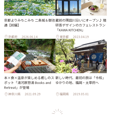
京都よりみちこみち 二条城＆御池
蔵前の隅田川沿いにオープン♪ 隈
通【前編】
研吾デザインのカフェレストラン
「KAWA KITCHEN」
京都府
2026.06.14
東京都
2023.04.19
本×食×温泉が楽しめる癒しのス
新しい時代、最初の旅は「令和」
ポット「湯河原惣湯 Books and
ゆかりの地、福岡・太宰府へ
Retreat」が登場
神奈川県
2021.09.29
福岡県
2019.05.01