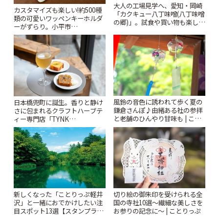
大人の工場見学へ、愛知・岡崎
カスタマイズも楽しい!約500種
「カクキュー八丁味噌(八丁味噌
類の可愛いワッペンキーホルダ
の郷)」。試食や買い物も楽しみ
ーがずらり。小平市
♪ | ことりっぷ
「Kimamaya T&K」 | ことりっ
ぷ
風鈴の音色に誘われて歩く夏の
日本橋兜町に誕生。香りと静け
鎌倉さんぽ♪由緒ある社の参拝
さに包まれるクラフトハーブテ
と老舗のひんやり甘味も | こと
ィー専門店「TYNK
りっぷ
Kabutocho」 | ことりっぷ
新しくなった「ことりっぷ軽井
切り絵の御朱印を受けられる全
沢」と一緒におでかけしたい注
国の寺社10選〜繊細な美しさを
目スポット13選【スタンプラリ
お参りの記念に〜 | ことりっぷ