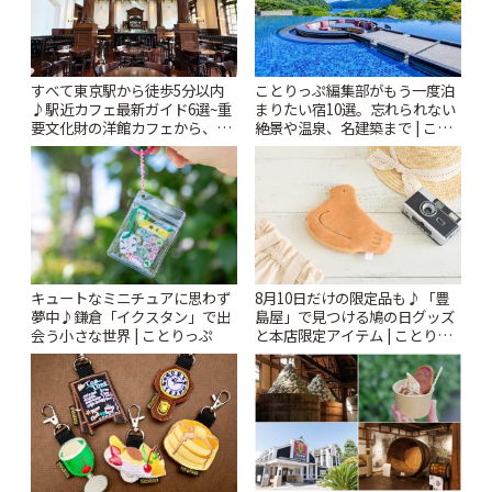
すべて東京駅から徒歩5分以内
ことりっぷ編集部がもう一度泊
♪駅近カフェ最新ガイド6選~重
まりたい宿10選。忘れられない
要文化財の洋館カフェから、改
絶景や温泉、名建築まで | こと
札すぐのレトロ喫茶まで~ | こと
りっぷ
りっぷ
キュートなミニチュアに思わず
8月10日だけの限定品も♪「豊
夢中♪鎌倉「イクスタン」で出
島屋」で見つける鳩の日グッズ
会う小さな世界 | ことりっぷ
と本店限定アイテム | ことりっ
ぷ