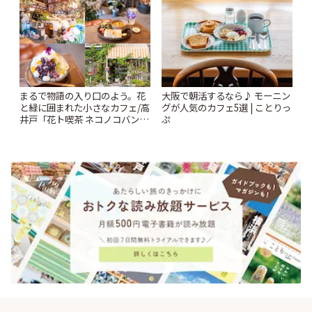
ー開催中】 | ことりっぷ
まるで物語の入り口のよう。花
大阪で朝活するなら♪ モーニン
と緑に囲まれた小さなカフェ/高
グが人気のカフェ5選 | ことりっ
井戸「花ト喫茶 ネコノコバン」
ぷ
| ことりっぷ