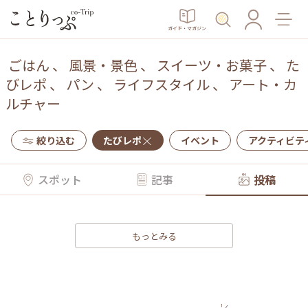
ガイド・マガジン
ごはん
、
風景・景色
、
スイーツ・お菓子
、
た
びレポ
、
パン
、
ライフスタイル
、
アート・カ
ルチャー
絞り込む
たびレポ
イベント
アクティビテ
スポット
記事
投稿
もっとみる