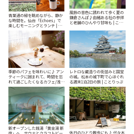
風鈴の音色に誘われて歩く夏の
青葉通の緑を眺めながら、静か
鎌倉さんぽ♪由緒ある社の参拝
な時間を。仙台「Echoes」で
と老舗のひんやり甘味も | こと
楽しむモーニングとランチ | こ
りっぷ
とりっぷ
季節のパフェを味わいに♪ アン
レトロな蔵造りの街並みと国宝
ティークに囲まれて、時間を忘
の城。松本の城下町で心ほぐれ
れて過ごしたくなるカフェ/浅草
る週末1泊2日の旅 | ことりっぷ
「annorum cafe」 | ことりっぷ
新オープンした銭湯「黄金湯 新
休日のひとり散歩にも♪ 代々木
宿」へ。サウナとクラフトビー