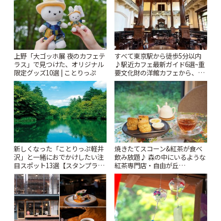
上野「大ゴッホ展 夜のカフェテ
すべて東京駅から徒歩5分以内
ラス」で見つけた、オリジナル
♪駅近カフェ最新ガイド6選~重
限定グッズ10選 | ことりっぷ
要文化財の洋館カフェから、改
札すぐのレトロ喫茶まで~ | こと
りっぷ
新しくなった「ことりっぷ軽井
焼きたてスコーン&紅茶が食べ
沢」と一緒におでかけしたい注
飲み放題♪ 森の中にいるような
目スポット13選【スタンプラリ
紅茶専門店・自由が丘
ー開催中】 | ことりっぷ
「YOTSUBA TEA」でのんびり
時間 | ことりっぷ