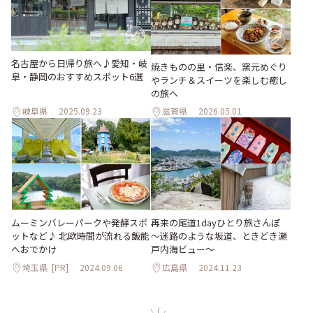
名古屋から日帰り旅へ♪愛知・岐
焼きものの里・信楽、窯元めぐり
阜・静岡のおすすめスポット6選
やランチ＆スイーツを楽しむ癒し
の旅へ
岐阜県
2025.09.23
滋賀県
2026.05.01
ムーミンバレーパークや発酵スポ
再来の尾道1dayひとり旅さんぽ
ットなど♪ 北欧時間が流れる飯能
～迷路のような坂道、ときどき瀬
へおでかけ
戸内海ビュー～
埼玉県
[PR]
2024.09.06
広島県
2024.11.23