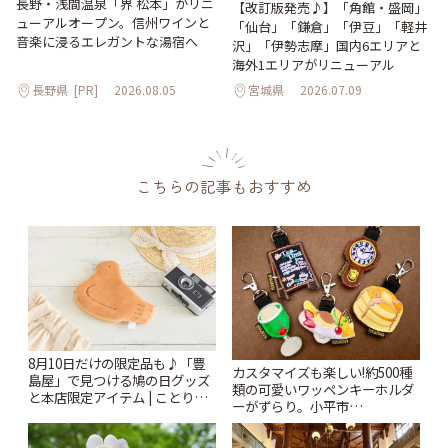
長野・浅間温泉「界 松本」がリニ
【改訂版発売♪】「角館・盛岡」
ューアルオープン。信州ワインと
「仙台」「鎌倉」「伊豆」「軽井
音楽に浸るエレガントな湯宿へ
沢」「伊勢志摩」国内6エリアと
海外1エリアがリニューアル
長野県
[PR]
2026.08.05
宮城県
2026.07.09
こちらの記事もおすすめ
8月10日だけの限定品も♪「豊
カスタマイズも楽しい!約500種
島屋」で見つける鳩の日グッズ
類の可愛いワッペンキーホルダ
と本店限定アイテム | ことりっ
ーがずらり。小平市
ぷ
「Kimamaya T&K」 | ことりっ
ぷ