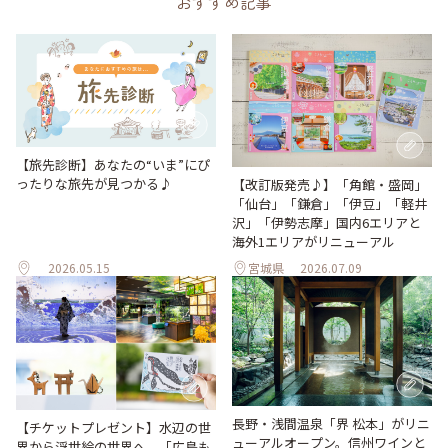
おすすめ記事
【旅先診断】あなたの“いま”にぴ
ったりな旅先が見つかる♪
【改訂版発売♪】「角館・盛岡」
「仙台」「鎌倉」「伊豆」「軽井
沢」「伊勢志摩」国内6エリアと
海外1エリアがリニューアル
2026.05.15
宮城県
2026.07.09
長野・浅間温泉「界 松本」がリニ
【チケットプレゼント】水辺の世
ューアルオープン。信州ワインと
界から浮世絵の世界へ。「広島も