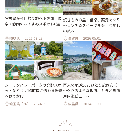
名古屋から日帰り旅へ♪愛知・岐
焼きものの里・信楽、窯元めぐり
阜・静岡のおすすめスポット6選
やランチ＆スイーツを楽しむ癒し
の旅へ
岐阜県
2025.09.23
滋賀県
2026.05.01
ムーミンバレーパークや発酵スポ
再来の尾道1dayひとり旅さんぽ
ットなど♪ 北欧時間が流れる飯能
～迷路のような坂道、ときどき瀬
へおでかけ
戸内海ビュー～
埼玉県
[PR]
2024.09.06
広島県
2024.11.23