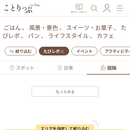
ガイド・マガジン
ごはん
、
風景・景色
、
スイーツ・お菓子
、
た
びレポ
、
パン
、
ライフスタイル
、
カフェ
絞り込む
たびレポ
イベント
アクティビテ
スポット
記事
投稿
もっとみる
エリアを指定して絞り込む