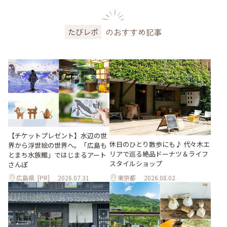
のおすすめ記事
たびレポ
【チケットプレゼント】水辺の世
休日のひとり散歩にも♪ 代々木エ
界から浮世絵の世界へ。「広島も
リアで巡る絶品ドーナツ＆ライフ
とまち水族館」ではじまるアート
スタイルショップ
さんぽ
広島県
[PR]
2026.07.31
東京都
2026.08.02