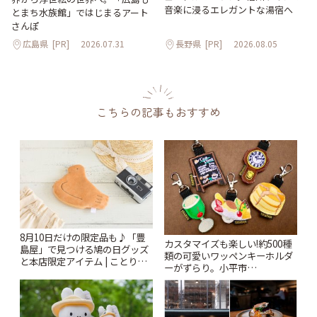
音楽に浸るエレガントな湯宿へ
とまち水族館」ではじまるアート
さんぽ
広島県
[PR]
2026.07.31
長野県
[PR]
2026.08.05
こちらの記事もおすすめ
8月10日だけの限定品も♪「豊
カスタマイズも楽しい!約500種
島屋」で見つける鳩の日グッズ
類の可愛いワッペンキーホルダ
と本店限定アイテム | ことりっ
ーがずらり。小平市
ぷ
「Kimamaya T&K」 | ことりっ
ぷ