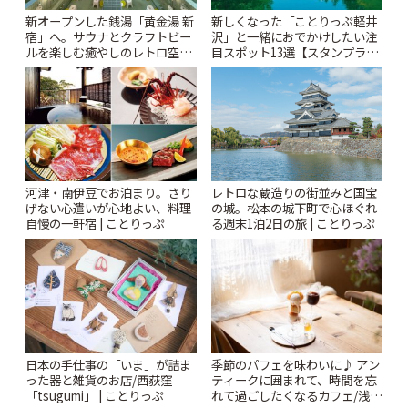
新オープンした銭湯「黄金湯 新
新しくなった「ことりっぷ軽井
宿」へ。サウナとクラフトビー
沢」と一緒におでかけしたい注
ルを楽しむ癒やしのレトロ空間
目スポット13選【スタンプラリ
| ことりっぷ
ー開催中】 | ことりっぷ
河津・南伊豆でお泊まり。さり
レトロな蔵造りの街並みと国宝
げない心遣いが心地よい、料理
の城。松本の城下町で心ほぐれ
自慢の一軒宿 | ことりっぷ
る週末1泊2日の旅 | ことりっぷ
日本の手仕事の「いま」が詰ま
季節のパフェを味わいに♪ アン
った器と雑貨のお店/西荻窪
ティークに囲まれて、時間を忘
「tsugumi」 | ことりっぷ
れて過ごしたくなるカフェ/浅草