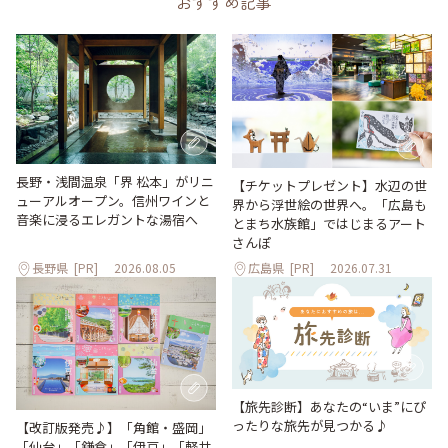
おすすめ記事
長野・浅間温泉「界 松本」がリニ
【チケットプレゼント】水辺の世
ューアルオープン。信州ワインと
界から浮世絵の世界へ。「広島も
音楽に浸るエレガントな湯宿へ
とまち水族館」ではじまるアート
さんぽ
長野県
[PR]
2026.08.05
広島県
[PR]
2026.07.31
【旅先診断】あなたの“いま”にぴ
ったりな旅先が見つかる♪
【改訂版発売♪】「角館・盛岡」
「仙台」「鎌倉」「伊豆」「軽井