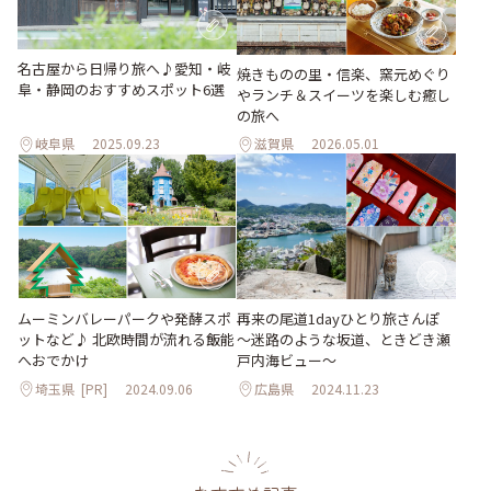
名古屋から日帰り旅へ♪愛知・岐
焼きものの里・信楽、窯元めぐり
阜・静岡のおすすめスポット6選
やランチ＆スイーツを楽しむ癒し
の旅へ
岐阜県
2025.09.23
滋賀県
2026.05.01
ムーミンバレーパークや発酵スポ
再来の尾道1dayひとり旅さんぽ
ットなど♪ 北欧時間が流れる飯能
～迷路のような坂道、ときどき瀬
へおでかけ
戸内海ビュー～
埼玉県
[PR]
2024.09.06
広島県
2024.11.23