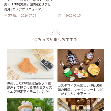
沢」「伊勢志摩」国内6エリアと
海外1エリアがリニューアル
宮城県
2026.07.09
2026.05.15
こちらの記事もおすすめ
8月10日だけの限定品も♪「豊
カスタマイズも楽しい!約500種
島屋」で見つける鳩の日グッズ
類の可愛いワッペンキーホルダ
と本店限定アイテム | ことりっ
ーがずらり。小平市
ぷ
「Kimamaya T&K」 | ことりっ
ぷ