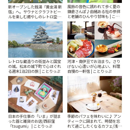
風鈴の音色に誘われて歩く夏の
新オープンした銭湯「黄金湯 新
鎌倉さんぽ♪由緒ある社の参拝
宿」へ。サウナとクラフトビー
と老舗のひんやり甘味も | こと
ルを楽しむ癒やしのレトロ空間
りっぷ
| ことりっぷ
レトロな蔵造りの街並みと国宝
河津・南伊豆でお泊まり。さり
の城。松本の城下町で心ほぐれ
げない心遣いが心地よい、料理
る週末1泊2日の旅 | ことりっぷ
自慢の一軒宿 | ことりっぷ
日本の手仕事の「いま」が詰ま
季節のパフェを味わいに♪ アン
った器と雑貨のお店/西荻窪
ティークに囲まれて、時間を忘
「tsugumi」 | ことりっぷ
れて過ごしたくなるカフェ/浅草