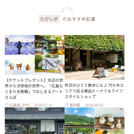
のおすすめ記事
たびレポ
【チケットプレゼント】水辺の世
休日のひとり散歩にも♪ 代々木エ
界から浮世絵の世界へ。「広島も
リアで巡る絶品ドーナツ＆ライフ
とまち水族館」ではじまるアート
スタイルショップ
さんぽ
広島県
[PR]
2026.07.31
東京都
2026.08.02