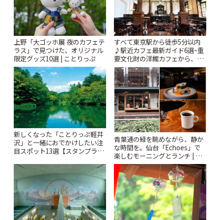
上野「大ゴッホ展 夜のカフェテ
すべて東京駅から徒歩5分以内
ラス」で見つけた、オリジナル
♪駅近カフェ最新ガイド6選~重
限定グッズ10選 | ことりっぷ
要文化財の洋館カフェから、改
札すぐのレトロ喫茶まで~ | こと
りっぷ
新しくなった「ことりっぷ軽井
青葉通の緑を眺めながら、静か
沢」と一緒におでかけしたい注
な時間を。仙台「Echoes」で
目スポット13選【スタンプラリ
楽しむモーニングとランチ | こ
ー開催中】 | ことりっぷ
とりっぷ